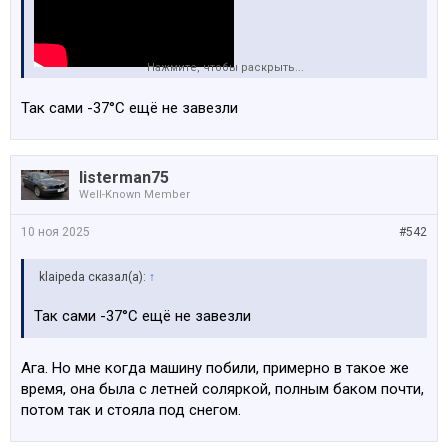
Нажмите, чтобы раскрыть...
Кстати, на Neste ProDiesel зимний уже завезли, -37°C
Так сами -37°C ещё не завезли
listerman75
Well-Known Member
10 ноя 2025
#542
klaipeda сказал(а):
↑
Так сами -37°C ещё не завезли
Ага. Но мне когда машину побили, примерно в такое же
время, она была с летней соляркой, полным баком почти,
потом так и стояла под снегом.