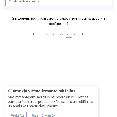
klaipeda
нравится это.
(Вы должны войти или зарегистрироваться, чтобы разместить
сообщение.)
1
←
25
26
27
28
29
30
Šī tīmekļa vietne izmanto sīkfailus
Mēs izmantojam sīkfailus, lai nodrošinātu vietnes
pamata funkcijas, personalizētu saturu un reklāmas
un analizētu mūsu datu plūsmu.
Piekrītu
Uzzināt vairāk