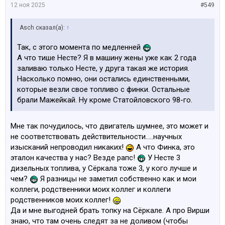
12 ноя 2025
#549
Asch сказал(а):
↑
Так, с этого момента по медленней
А что тише Несте? Я в машину жены уже как 2 года
заливаю только Несте, у друга такая же история.
Насколько помню, они остались единственными,
которые везли свое топливо с финки. Остальные
брали Мажейкай. Ну кроме Статойловского 98-го.
Мне так почудилось, что двигатель шумнее, это может и
не соответствовать действительности.....научных
изысканий непроводил никаких!
А что Финка, это
эталон качества у нас? Везде рапс!
У Несте 3
дизельных топлива, у Сёркала тоже 3, у кого лучше и
чем?
Я разницы не заметил собственно как и мои
коллеги, родственники моих коллег и коллеги
родственников моих коллег!
Да и мне выгодней брать топку на Сёркале. А про Вирши
знаю, что там очень следят за не доливом (чтобы