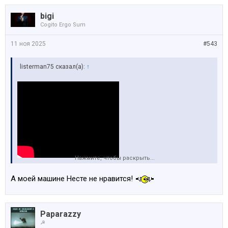
bigi
Cogito Ergo Sum
11 ноя 2025
#543
listerman75 сказал(а):
↑
Нажмите, чтобы раскрыть...
Кстати, на Neste ProDiesel зимний уже завезли, -37°C
А моей машине Несте не нравится!
Paparazzy
☭