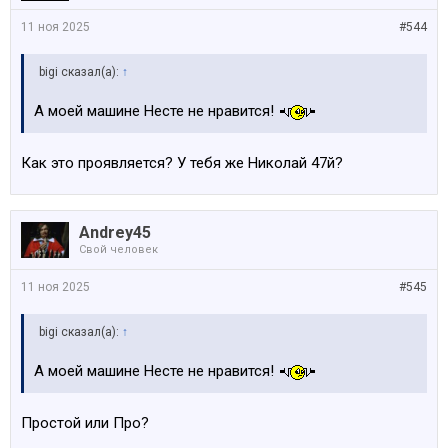
11 ноя 2025
#544
bigi сказал(а):
↑
А моей машине Несте не нравится!
Как это проявляется? У тебя же Николай 47й?
Andrey45
Свой человек
11 ноя 2025
#545
bigi сказал(а):
↑
А моей машине Несте не нравится!
Простой или Про?