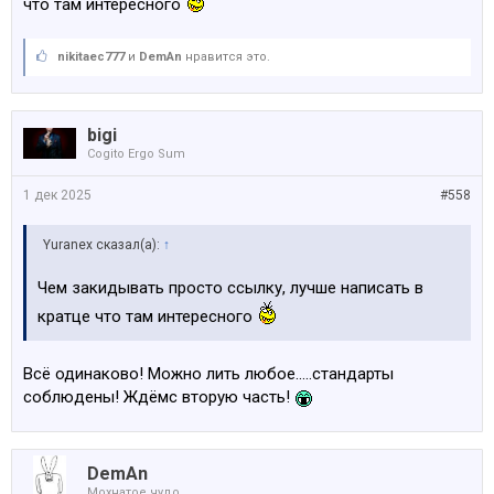
что там интересного
nikitaec777
и
DemAn
нравится это.
bigi
Cogito Ergo Sum
1 дек 2025
#558
Yuranex сказал(а):
↑
Чем закидывать просто ссылку, лучше написать в
кратце что там интересного
Всё одинаково! Можно лить любое.....стандарты
соблюдены! Ждёмс вторую часть!
DemAn
Мохнатое чудо