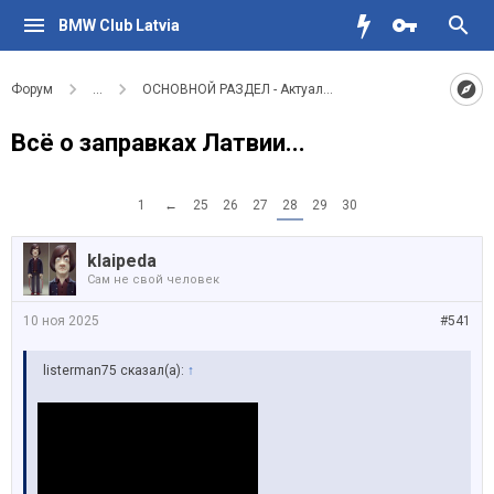
BMW Club Latvia
Форум
...
ОСНОВНОЙ РАЗДЕЛ - Актуальное для водителей BMW
Всё о заправках Латвии...
1
←
25
26
27
28
29
30
klaipeda
Сам не свой человек
10 ноя 2025
#541
listerman75 сказал(а):
↑