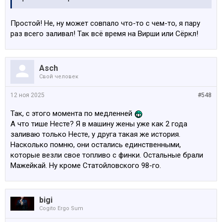
Простой! Не, ну может совпало что-то с чем-то, я пару
раз всего заливал! Так всё время на Вирши или Сёркл!
Asch
Свой человек
12 ноя 2025
#548
Так, с этого момента по медленней
А что тише Несте? Я в машину жены уже как 2 года
заливаю только Несте, у друга такая же история.
Насколько помню, они остались единственными,
которые везли свое топливо с финки. Остальные брали
Мажейкай. Ну кроме Статойловского 98-го.
bigi
Cogito Ergo Sum