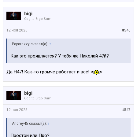
bigi
Cogito Ergo Sum
12 ноя 2025
#546
Paparazzy сказал(а):
↑
Как это проявляется? У тебя же Николай 47й?
Да Н47! Как-то громче работает и всё!
bigi
Cogito Ergo Sum
12 ноя 2025
#547
Andrey45 сказал(а):
↑
Простой или Про?