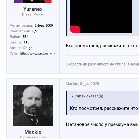
Yuranex
Diesel Power
Регистрация:
2 фев 2009
Сообщения:
6,911
Лайки:
584
Пока не смотрел.
Баллы:
113
P.S. Если надо за кого-то заже
Кто посмотрел, расскажите что 
Адрес:
Reiga
Сайт:
http://www.justbmw.lv
Скорость ни разу никого не убила, внез
Mackie
,
8 дек 2025
Yuranex сказал(а):
↑
Кто посмотрел, расскажите что
Цетановое число у премиума выше
Mackie
Очень смешно