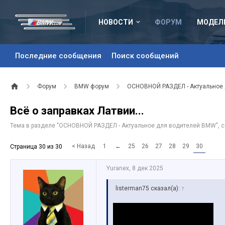
НОВОСТИ
ФОРУМ
МОДЕЛ
Последние сообщения
Поиск сообщений
Форум
BMW форум
ОСНОВНОЙ РАЗДЕЛ - Актуальное
Всё о заправках Латвии...
Тема в разделе "
ОСНОВНОЙ РАЗДЕЛ - Актуальное для водителей BMW
",
< Назад
1
←
25
26
27
28
29
30
Страница 30 из 30
Yuranex
,
8 дек 2025
listerman75 сказал(а):
↑