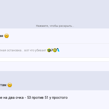
Нажмите, чтобы раскрыть...
чь с хорошей бабой, обращайтесь.
там
апная остановка… вот что убивает
 там
 на два очка - 53 против 51 у простого