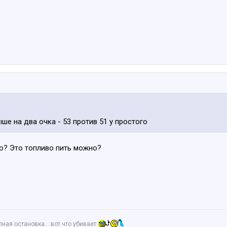
ше на два очка - 53 против 51 у простого
го? Это топливо пить можно?
апная остановка… вот что убивает