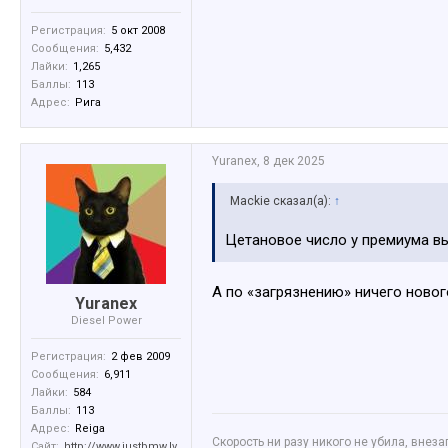
Регистрация:
5 окт 2008
Сообщения:
5,432
Лайки:
1,265
Баллы:
113
Адрес:
Рига
Yuranex
,
8 дек 2025
Mackie сказал(а):
↑
Цетановое число у премиума вы
А по «загрязнению» ничего ново
Yuranex
Diesel Power
Регистрация:
2 фев 2009
Сообщения:
6,911
Лайки:
584
Баллы:
113
Адрес:
Reiga
Скорость ни разу никого не убила, внез
Сайт:
http://www.justbmw.lv