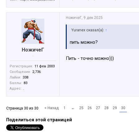
НожичеГ
,
9 дек 2025
Yuranex сказал(а):
↑
пить можно?
НожичеГ
.
Пить - точно можно)))
Регистрация:
11 фев 2003
Сообщения:
2,736
Лайки:
338
Баллы:
83
Адрес:
.
< Назад
1
←
25
26
27
28
29
30
Страница 30 из 30
Поделиться этой страницей