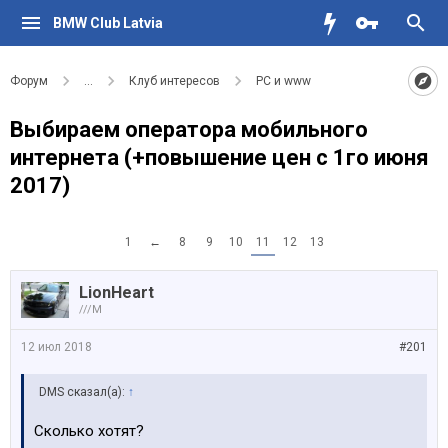
BMW Club Latvia
Форум
...
Клуб интересов
PC и www
Выбираем оператора мобильного
интернета (+повышение цен с 1го июня
2017)
1
←
8
9
10
11
12
13
LionHeart
///M
12 июл 2018
#201
DMS сказал(а):
↑
Сколько хотят?