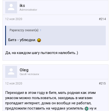
iks
Administrator
12 ноя 2020
#214
Paparazzy сказал(а):
↑
Битэ - ублюдки.
Да, на каждом шагу пытаются налюбить..)
Oleg
Свой человек
12 ноя 2020
#215
Переходил в этом году в бите, мать родная как этим
ужасом можно пользоваться, заходишь в магазин
пропадает интернет, дома он вообще не работал,
предложили поставить на чердаке усилитель
ну и