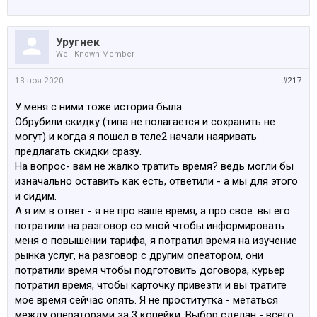
Уругнек
Well-Known Member
13 ноя 2020
#217
У меня с ними тоже история была.
Обрубили скидку (типа не полагается и сохранить не
могут) и когда я пошел в теле2 начали наяривать
предлагать скидки сразу.
На вопрос- вам не жалко тратить время? ведь могли бы
изначально оставить как есть, ответили - а мы для этого
и сидим.
А я им в ответ - я не про ваше время, а про свое: вы его
потратили на разговор со мной чтобы информировать
меня о повышении тарифа, я потратил время на изучение
рынка услуг, на разговор с другим опеатором, они
потратили время чтобы подготовить договора, курьер
потратил время, чтобы карточку привезти и вы тратите
мое время сейчас опять. Я не проститутка - метаться
между операторами за 3 копейки. Выбор сделан - всего