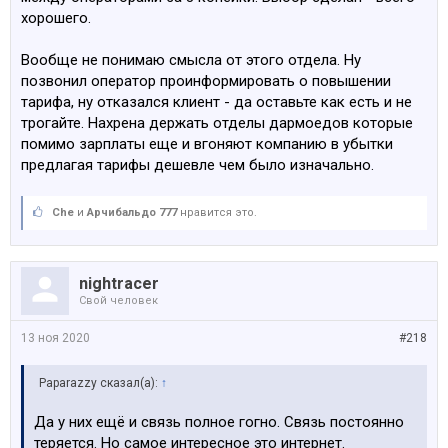
хорошего.
Вообще не понимаю смысла от этого отдела. Ну
позвонил оператор проинформировать о повышении
тарифа, ну отказался клиент - да оставьте как есть и не
трогайте. Нахрена держать отделы дармоедов которые
помимо зарплаты еще и вгоняют компанию в убытки
предлагая тарифы дешевле чем было изначально.
Che
и
Арчибальдо 777
нравится это.
nightracer
Свой человек
13 ноя 2020
#218
Paparazzy сказал(а):
↑
Да у них ещё и связь полное гогно. Связь постоянно
теряется. Но самое интересное это интернет.