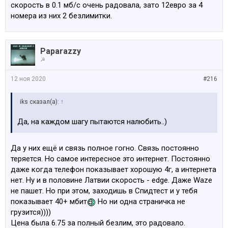
скорость в 0.1 мб/с очень радовала, зато 12евро за 4
номера из них 2 безлимитки.
Paparazzy
☭
12 ноя 2020
#216
iks сказал(а):
↑
Да, на каждом шагу пытаются налюбить..)
Да у них ещё и связь полное гогно. Связь постоянно
теряется. Но самое интересное это интернет. Постоянно
даже когда телефон показывает хорошую 4г, а интернета
нет. Ну и в половине Латвии скорость - edge. Даже Waze
не пашет. Но при этом, заходишь в Спидтест и у тебя
показывает 40+ мбит
Но ни одна страничка не
грузится))))
Цена была 6.75 за полный безлим, это радовало.