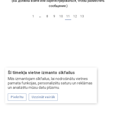
(Вы должны войти или зарегистрироваться, чтобы разместить
сообщение.)
1
←
8
9
10
11
12
13
Šī tīmekļa vietne izmanto sīkfailus
Mēs izmantojam sīkfailus, lai nodrošinātu vietnes
pamata funkcijas, personalizētu saturu un reklāmas
un analizētu mūsu datu plūsmu.
Piekrītu
Uzzināt vairāk