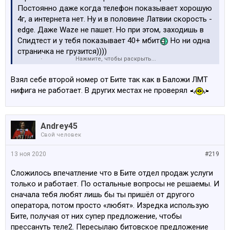
Постоянно даже когда телефон показывает хорошую
4г, а интернета нет. Ну и в половине Латвии скорость -
edge. Даже Waze не пашет. Но при этом, заходишь в
Спидтест и у тебя показывает 40+ мбит
Но ни одна
страничка не грузится))))
Нажмите, чтобы раскрыть...
Цена была 6.75 за полный безлим, это радовало.
Взял себе второй номер от Бите так как в Баложи ЛМТ
нифига не работает. В других местах не проверял
Andrey45
Свой человек
13 ноя 2020
#219
Сложилось впечатление что в Бите отдел продаж услуги
только и работает. По остальные вопросы не решаемы. И
сначала тебя любят лишь бы ты пришёл от другого
оператора, потом просто «любят». Изредка использую
Бите, получая от них супер предложение, чтобы
прессануть теле2. Пересылаю битовское предложение