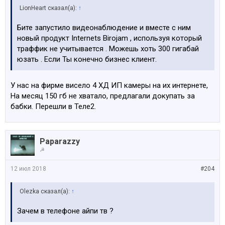
LionHeart сказал(а):
↑
Бите запустило видеонаблюдение и вместе с ним
новый продукт Internets Birojam , используя который
траффик не учитывается . Можешь хоть 300 гигабай
юзать . Если Ты конечно бизнес клиент.
У нас на фирме висело 4 ХД ИП камеры на их интернете,
На месяц 150 гб не хватало, предлагали докупать за
бабки. Перешли в Теле2.
Paparazzy
☭
12 июл 2018
#204
Olezka сказал(а):
↑
Зачем в телефоне айпи тв ?