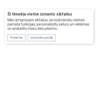
Šī tīmekļa vietne izmanto sīkfailus
Mēs izmantojam sīkfailus, lai nodrošinātu vietnes
pamata funkcijas, personalizētu saturu un reklāmas
un analizētu mūsu datu plūsmu.
Piekrītu
Uzzināt vairāk
Forum software by XenForo™
Перевод:
XF-Russia.ru
Сделано в
Entrypoint