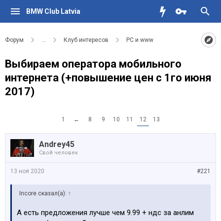
BMW Club Latvia
Форум
...
Клуб интересов
PC и www
Выбираем оператора мобильного
интернета (+повышение цен с 1го июня
2017)
1
←
8
9
10
11
12
13
Andrey45
Свой человек
13 ноя 2020
#221
Incore сказал(а):
↑
А есть предложения лучше чем 9.99 + ндс за анлим