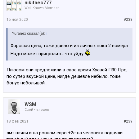
nikitaec777
Well-Known Member
15 ноя 2020
#238
Yuranex сказал(а):
↑
Хорошая цена, тоже давно и из личных пока 2 номера.
Надо может пригрозить, что уйду
Плюсом они предложили в свое время Хуавей П30 Про,
по супер вкусной цене, нигде дешевле небыло, тоже
бонус небольшой...
WSM
Свой человек
18 фев 2021
#239
лмт взяли и на ровном евро +2е на человека подняли