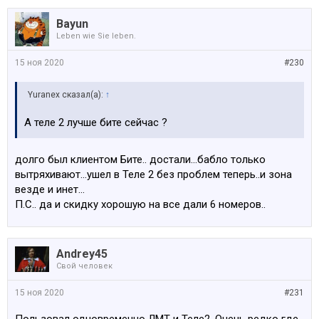
Bayun
Leben wie Sie leben.
15 ноя 2020
#230
Yuranex сказал(а):
↑
А теле 2 лучше бите сейчас ?
долго был клиентом Бите.. достали...бабло только
вытряхивают...ушел в Теле 2 без проблем теперь..и зона
везде и инет...
П.С.. да и скидку хорошую на все дали 6 номеров..
Andrey45
Свой человек
15 ноя 2020
#231