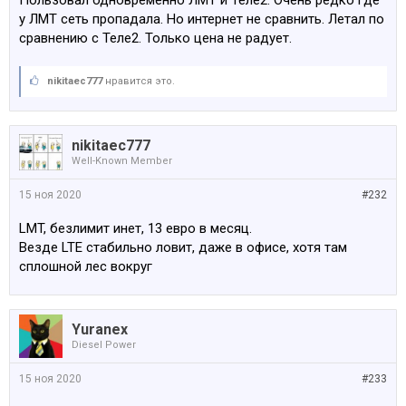
Пользовал одновременно ЛМТ и Теле2. Очень редко где
у ЛМТ сеть пропадала. Но интернет не сравнить. Летал по
сравнению с Теле2. Только цена не радует.
nikitaec777
нравится это.
nikitaec777
Well-Known Member
15 ноя 2020
#232
LMT, безлимит инет, 13 евро в месяц.
Везде LTE стабильно ловит, даже в офисе, хотя там
сплошной лес вокруг
Yuranex
Diesel Power
15 ноя 2020
#233