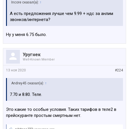
Incore сказал(а):
↑
А есть предложения лучше чем 9.99 + ндс за анлим
звонков/интернета?
Ну у меня 6.75 было.
Уругнек
Well-Known Member
13 ноя 2020
#224
Andrey45 сказал(а):
↑
7.70 и 8.80. Теле.
Это какие то особые условия. Таких тарифов в теле2 в
прейскуранте простым смертным нет.