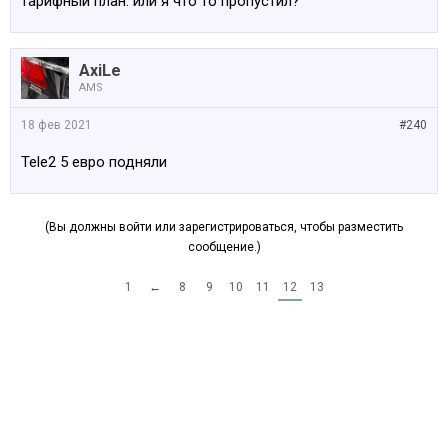
тарифный план. или я что то пропустил?
AxiLe
AMS
18 фев 2021
#240
Tele2 5 евро подняли
(Вы должны войти или зарегистрироваться, чтобы разместить
сообщение.)
1
←
8
9
10
11
12
13