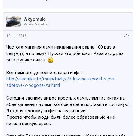
Akycmuk
Active Member
13 авг 2015
#24
Частота мигания ламп накаливания равна 100 раз в
секунду, а почему? Пускай это обьяснит Paparazzy, раз
он в физике силен.
Вот немного дополнительной инфы:
http://electrik.info/main/fakty/75-kak-ne-isportit-svoe-
zdorove-v-pogone-za.html
Сегодня засниму видос простых ламп, ламп из китая на
ибее купленых и ламп которые себе поставил в гостиную.
Это для тех кому пофиг на пульсации.
Просто чтобы люди были более образованые и не
писали всякую ересь.