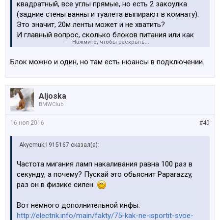
квадратный, все углы прямые, но есть 2 закоулка
(задние стены ванны и туалета выпирают в комнату).
Это значит, 20м ленты может и не хватить?
И главный вопрос, сколько блоков питания или как
Нажмите, чтобы раскрыть...
там эти коробочки называются, нужно на такой
периметр? Вроде где-то читал что штуки 4, коллега
Блок можно и один, но там есть нюансы в подключении.
который с этим сталкивался утверждает что одного
хватит.
Если 4, то наверно ну его нафиг, много проводов и
Aljoska
коробочек получается. Или их как-то скрыть можно?
BMWClub
Есть ещё мысль о лазере с Али на треноге, это явно
проще и дешевле.
16 ноя 2016
#40
Akycmuk;1915167 сказал(а):
Частота мигания ламп накаливания равна 100 раз в
секунду, а почему? Пускай это обьяснит Paparazzy,
раз он в физике силен.
Вот немного дополнительной инфы:
http://electrik.info/main/fakty/75-kak-ne-isportit-svoe-