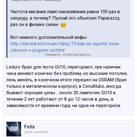
Частота мигания ламп накаливания равна 100 раз в
секунду, а почему? Пускай это обьяснит Paparazzy,
раз он в физике силен.
Вот немного дополнительной инфы:
http://electrik.info/main/fakty/75-kak-ne-isportit-svoe-
zdorove-v-pogone-za.html
Нажмите, чтобы раскрыть...
Сегодня засниму видос простых ламп, ламп из китая
Leduro брал для теста GU10, перегорают, при наличии
на ибее купленых и ламп которые себе поставил в
чека меняют конечно без проблем, но высокие потолки,
гостиную.
лень менять, в конечном итоге перешел на OSRAM (брал
Это для тех кому пофиг на пульсации.
только в металическом корпусе), в CenuKlubs, иногда
Просто чтобы люди были более образованые и не
бывают хорошие цены... около 20 лампочек GU10 в
писали всякую ересь.
течении 2 лет работают от 8 до 12 часов в день, в
зависимости от времени года, ни одна не перегорела.
Спасибо Felix за адекватные ответы. Короче хотел
себе
Leduro
3w GU10 брать, но хоть я в этой фирме и
уверен, но проверку простой камерой они не прошли :/
Felix
Свой человек
А вот грибовидные Leduro E27 8W у них хороши.