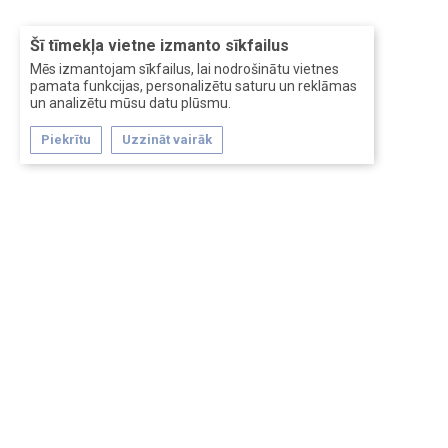
Šī tīmekļa vietne izmanto sīkfailus
Mēs izmantojam sīkfailus, lai nodrošinātu vietnes
pamata funkcijas, personalizētu saturu un reklāmas
un analizētu mūsu datu plūsmu.
Piekrītu
Uzzināt vairāk
Forum software by XenForo™
Перевод:
XF-Russia.ru
Сделано в
Entrypoint