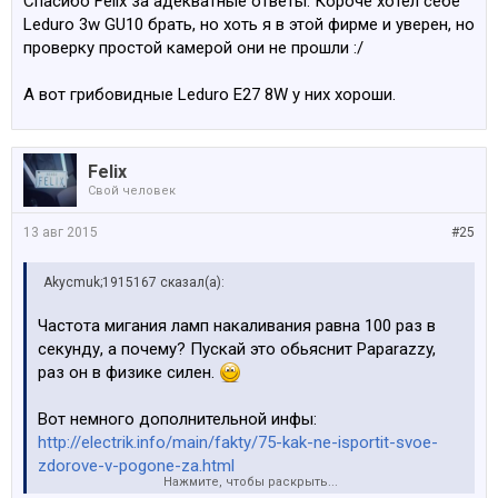
Спасибо Felix за адекватные ответы. Короче хотел себе
Leduro 3w GU10 брать, но хоть я в этой фирме и уверен, но
проверку простой камерой они не прошли :/
А вот грибовидные Leduro E27 8W у них хороши.
Felix
Свой человек
13 авг 2015
#25
Akycmuk;1915167 сказал(а):
Частота мигания ламп накаливания равна 100 раз в
секунду, а почему? Пускай это обьяснит Paparazzy,
раз он в физике силен.
Вот немного дополнительной инфы:
http://electrik.info/main/fakty/75-kak-ne-isportit-svoe-
zdorove-v-pogone-za.html
Нажмите, чтобы раскрыть...