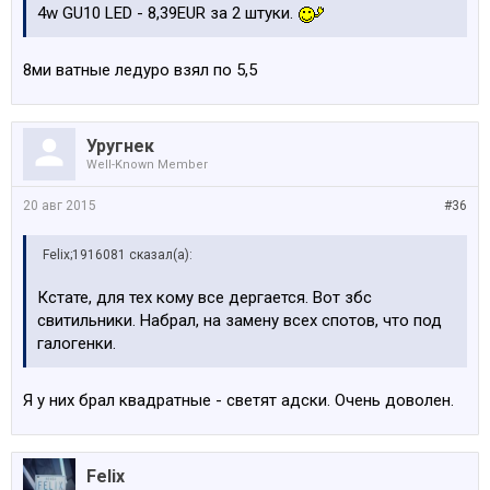
4w GU10 LED - 8,39EUR за 2 штуки.
8ми ватные ледуро взял по 5,5
Уругнек
Well-Known Member
20 авг 2015
#36
Felix;1916081 сказал(а):
Кстате, для тех кому все дергается. Вот збс
свитильники. Набрал, на замену всех спотов, что под
галогенки.
Я у них брал квадратные - светят адски. Очень доволен.
Felix