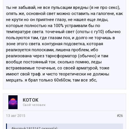
Сегодня засниму видос простых ламп, ламп из китая
ты не забывай, не все пульсации вредны (я не про секс),
на ибее купленых и ламп которые себе поставил в
опять же, основной свет можно оставить на галогене, как
гостиную.
не крути но он приятнее глазу, не нашел еще леды,
Это для тех кому пофиг на пульсации.
которые полностью на 100% устраивали бы по
Просто чтобы люди были более образованые и не
температуре света. точечный свет (споты с гу10) обычно
писали всякую ересь.
пользуются там, где глазам пох, и долго не торчишь в
зоне этого света. контурная подсветка, которая
Спасибо Felix за адекватные ответы. Короче хотел
реализуется полосками, лишена проблем, ибо
себе Leduro 3w GU10 брать, но хоть я в этой фирме и
реализована через тарнсформатор (обычно) и там
уверен, но проверку простой камерой они не прошли :/
вообще постоянный ток. сколько помню, леды
встраеваемые точечные, со своей арматурой, тоже
А вот грибовидные Leduro E27 8W у них хороши.
имеют свой траф. и чисто теоретически не должны
мерцать. я брал только 60х60см, там все збс,
KOTOK
Свой человек
13 авг 2015
#26
Akycmuk;1915167 сказал(а):