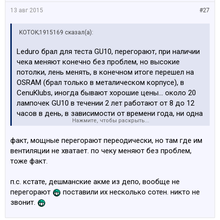
13 авг 2015
#27
KOTOK;1915169 сказал(а):
Leduro брал для теста GU10, перегорают, при наличии
чека меняют конечно без проблем, но высокие
потолки, лень менять, в конечном итоге перешел на
OSRAM (брал только в металическом корпусе), в
CenuKlubs, иногда бывают хорошие цены... около 20
лампочек GU10 в течении 2 лет работают от 8 до 12
часов в день, в зависимости от времени года, ни одна
Нажмите, чтобы раскрыть...
не перегорела.
факт, мощные перегорают переодически, но там где им
вентиляции не хватает. по чеку меняют без проблем,
тоже факт.
п.с. кстате, дешманские акме из депо, вообще не
перегорают
поставили их несколько сотен. никто не
звонит.