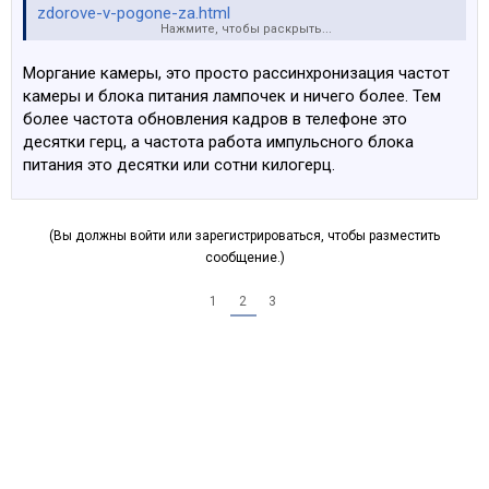
zdorove-v-pogone-za.html
Нажмите, чтобы раскрыть...
Сегодня засниму видос простых ламп, ламп из китая
Моргание камеры, это просто рассинхронизация частот
на ибее купленых и ламп которые себе поставил в
камеры и блока питания лампочек и ничего более. Тем
гостиную.
более частота обновления кадров в телефоне это
Это для тех кому пофиг на пульсации.
десятки герц, а частота работа импульсного блока
Просто чтобы люди были более образованые и не
питания это десятки или сотни килогерц.
писали всякую ересь.
Спасибо Felix за адекватные ответы. Короче хотел
(Вы должны войти или зарегистрироваться, чтобы разместить
себе Leduro 3w GU10 брать, но хоть я в этой фирме и
сообщение.)
уверен,
но проверку простой камерой они не
прошли :/
1
2
3
А вот грибовидные Leduro E27 8W у них хороши.