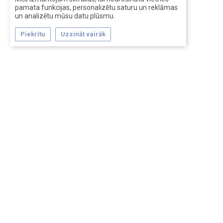
pamata funkcijas, personalizētu saturu un reklāmas
un analizētu mūsu datu plūsmu.
Piekrītu
Uzzināt vairāk