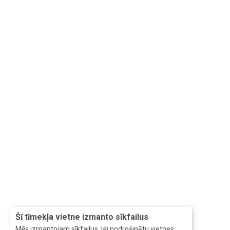
Šī tīmekļa vietne izmanto sīkfailus
Mēs izmantojam sīkfailus, lai nodrošinātu vietnes