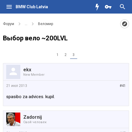
BMW Club Latvia
Форум
...
Веломир
Выбор вело ~200LVL
1
2
3
ekx
New Member
21 июл 2013
#41
spasibo za advices. kupil.
Zadornij
Свой человек