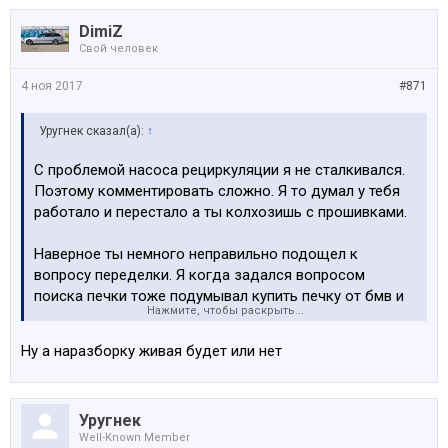
DimiZ
Свой человек
4 ноя 2017
#871
Уругнек сказал(а):
↑
С проблемой насоса рециркуляции я не сталкивался.
Поэтому комментировать сложно. Я то думал у тебя
работало и перестало а ты колхозишь с прошивками.
Наверное ты немного неправильно подощел к
вопросу переделки. Я когда задался вопросом
поиска печки тоже подумывал купить печку от бмв и
Нажмите, чтобы раскрыть...
переделать в полноценную вебасту, даже где то
какие то отчеты в интернете о переделках находил. Но
Ну а наразборку живая будет или нет
решил не связываться и купить сразу комплект
(который оказался нерабочим и пришлось
ремонтировать). Но не суть.
Уругнек
Well-Known Member
Тебе надо было найти нормальный отчет о переделки