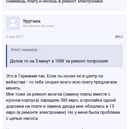
снимаешь плату и несешь в ремонт электроники.
Уругнек
Well-Known Member
3 ноя 2017
#863
DimiZ сказал(а):
↑
Делов то на 5 минут а 100€ за ремонт попросили
Это в Германии так. Если ты носил ее в центр по
вебастам - то тебе скорее всего всю плату предлагали
менять.
Мне тоже за ремонт мозгов (замену платы вместе с
куском корпуса) зарядили 300 евро, а пропайка одной
дорожки на плате и замена диода мне обошлись в 15
евро (в ремонте электроники). Но у меня была проблема
с цепью насоса.