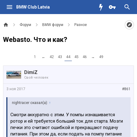
BMW Club Latvia
Форум
BMW форум
Разное
Webasto. Что и как?
1
←
42
43
44
45
46
→
49
DimiZ
Свой человек
3 ноя 2017
#861
nightracer сказал(а):
↑
Смотри аккуратно с этим. У помпы изнашивается
ротор и ей требуется больший ток для старта. Мозги
печки это считают ошибкой и прекращают подачу
питания. При этом да, если подать на помпу питание