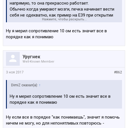
напрямую, то она прекрассно работает.
Обычно когда умирают мозги, печка начинает вести
себя не одекватно, как пример на Е39 при открытии
Нажмите, чтобы раскрыть...
водительской двери начинает продувать камеру.
Ну я мерил сопротивление 10 ом есть значит все в
порядке как я понимаю
Уругнек
Well-Known Member
3 ноя 2017
#862
DimiZ сказал(а):
↑
Ну я мерил сопротивление 10 ом есть значит все в
порядке как я понимаю
Ну если все в порядке "как понимаешь", значит я помочь
ничем не могу, но для непонятливых повторюсь -