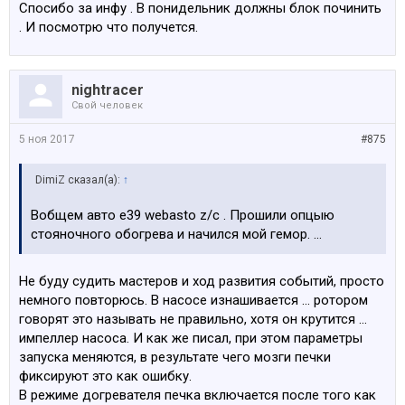
Спосибо за инфу . В понидельник должны блок починить
. И посмотрю что получется.
nightracer
Свой человек
5 ноя 2017
#875
DimiZ сказал(а):
↑
Вобщем авто е39 webasto z/c . Прошили опцыю
стояночного обогрева и начился мой гемор. ...
Не буду судить мастеров и ход развития событий, просто
немного повторюсь. В насосе изнашивается ... ротором
говорят это называть не правильно, хотя он крутится ...
импеллер насоса. И как же писал, при этом параметры
запуска меняются, в результате чего мозги печки
фиксируют это как ошибку.
В режиме догревателя печка включается после того как