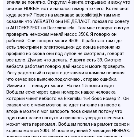
згниля ве понятно. Открутил 4 винта открываю и вижу что
они как НОВЫЕ. вот и начался гемор что чего. Котел снят
куда везти? Повез на маскавас autosilditaji.lv там мне
сказали что WEBASTO они НЕ ДЕЛАЮТ. поехал по совету
в AUTOEKSPERT на Darzcima iela . Там мне говорят снятую
проверить неможем меняй насос 350€. Я говорю он
рабочий . Они говорят мозги 450€ . Я работаю там где
есть электрики и электронщики до конца непонял их
профиля но скока они под лупой не смотрели , говорят
все цело. Думаю что делать. У друга есть 39. Смотрю
вебаста работает.говорю дай насос и мозги проверить
.бегу радостный в гараж с деталями и кампом понимая
что сечас все выясню,подключаю , стираю ошибки.
Ииииии х...... невидит мозги . На них 1.5 вольта идет .
Вобщем есче через один номерок нашол человека
который чинит вебасто на Bikerniku 164 бокс номер 2 . Он
сказал что с моих мозгов не идет питание на насос а
вторые мозги я мог запороть пока снимал потому что
один винт закис наглухо и пришлось усердно шевелить ,
может чета переломал . Вобщем попал на ремонт своих и
кореша мозгов 200€. И после мучений 2 месяцев НЕЗНАЮ