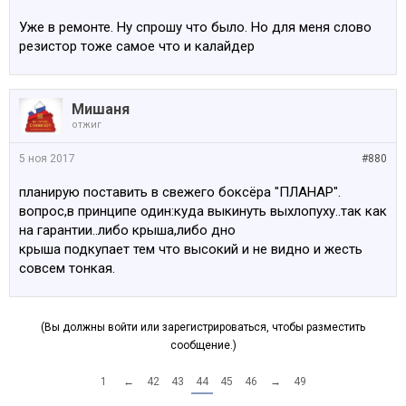
Уже в ремонте. Ну спрошу что было. Но для меня слово
резистор тоже самое что и калайдер
Мишаня
отжиг
5 ноя 2017
#880
планирую поставить в свежего боксёра "ПЛАНАР".
вопрос,в принципе один:куда выкинуть выхлопуху..так как
на гарантии..либо крыша,либо дно
крыша подкупает тем что высокий и не видно и жесть
совсем тонкая.
(Вы должны войти или зарегистрироваться, чтобы разместить
сообщение.)
1
←
42
43
44
45
46
→
49