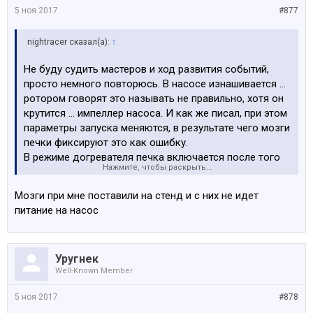
5 ноя 2017
#877
nightracer сказал(а):
↑
Не буду судить мастеров и ход развития событий,
просто немного повторюсь. В насосе изнашивается ...
ротором говорят это называть не правильно, хотя он
крутится ... импеллер насоса. И как же писал, при этом
параметры запуска меняются, в результате чего мозги
печки фиксируют это как ошибку.
В режиме догревателя печка включается после того
Нажмите, чтобы раскрыть...
как запустился мотор. При этом ОЖ уже циркулирует и
насосу проще запуститься. Скорее всего по этому до
Мозги при мне поставили на стенд и с них не идет
прошивки и не было проблем с печкой.
питание на насос
В режиме обогревателя насосу надо запуститься
самому, причем еще и протолкнуть ОЖ. Что по
причине износа у него не получается. Если на насос
Уругнек
дать напрямую 12 вольт, то он прекрасно заработает,
Well-Known Member
так как параметры потребления тока во время
запуска никто не контролирует.
5 ноя 2017
#878