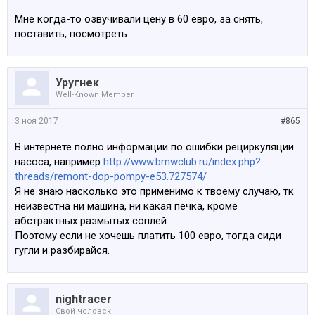
Мне когда-то озвучивали цену в 60 евро, за снять,
поставить, посмотреть.
Уругнек
Well-Known Member
3 ноя 2017
#865
В интернете полно информации по ошибки рециркуляции
насоса, например
http://www.bmwclub.ru/index.php?
threads/remont-dop-pompy-e53.727574/
Я не знаю насколько это применимо к твоему случаю, тк
неизвестна ни машина, ни какая печка, кроме
абстрактных размытых соплей.
Поэтому если не хочешь платить 100 евро, тогда сиди
гугли и разбирайся.
nightracer
Свой человек