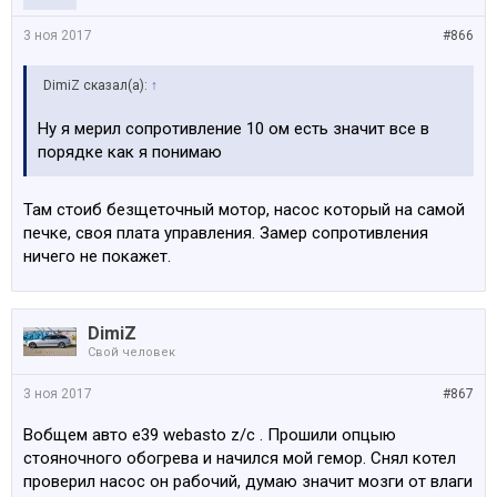
3 ноя 2017
#866
DimiZ сказал(а):
↑
Ну я мерил сопротивление 10 ом есть значит все в
порядке как я понимаю
Там стоиб безщеточный мотор, насос который на самой
печке, своя плата управления. Замер сопротивления
ничего не покажет.
DimiZ
Свой человек
3 ноя 2017
#867
Вобщем авто е39 webasto z/c . Прошили опцыю
стояночного обогрева и начился мой гемор. Снял котел
проверил насос он рабочий, думаю значит мозги от влаги