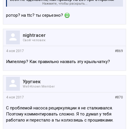
Нажмите, чтобы раскрыть...
водительской двери начинает продувать камеру.
ротор? на ttc? ты серьезно?
nightracer
Свой человек
4 ноя 2017
#869
Импеллер? Как правильно назвать эту крыльчатку?
Уругнек
Well-Known Member
4 ноя 2017
#870
С проблемой насоса рециркуляции я не сталкивался.
Поэтому комментировать сложно. Я то думал у тебя
работало и перестало а ты колхозишь с прошивками.