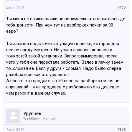
в полноценный отопитель и делать также. Судя по
4 ноя 2017
#872
всему (сколько таких умников в интернете на
форумах) просто прошить функцию отопителя
Ты меня не слышишь или не понимаешь что я пытаюсь до
недостаточно. Люди пишут об установках каких то
тебя донести. При чем тут на разборках печки за 90
клапанов и дополнителтных насосах и тд. Чтобы
евро?
заработало. А лезть в печку при данном раскладе это
неправильное решение.
Ты захотел подключить функцию к печке, которая для
нее не предусмотрена. Не узнал заранее нюансов и
Ищи полный отчет по переделке печки твоего типа в
тонкостей такой установки. Запрограммировал, после
отопитель и смотри что сделал не так или не сделал.
чего у тебя она перестала работать. Залез в печку зачем
Печки по 100 евро ремонтировать смысла нет - они на
то, сломал ее. Взял у друга - сломал. Надо было сперва
разборках 70-90 евро стоят.
разобраться как это делается.
А про то что продают за 70 евро на разборках меня не
спрашивай - я не продавец с разборки но это дешевле
чем ремонт в данном случае.
Уругнек
Well-Known Member
4 ноя 2017
#873