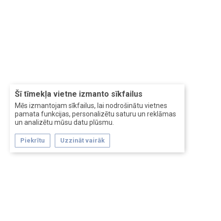
Šī tīmekļa vietne izmanto sīkfailus
Mēs izmantojam sīkfailus, lai nodrošinātu vietnes
pamata funkcijas, personalizētu saturu un reklāmas
un analizētu mūsu datu plūsmu.
Piekrītu
Uzzināt vairāk
Forum software by XenForo™