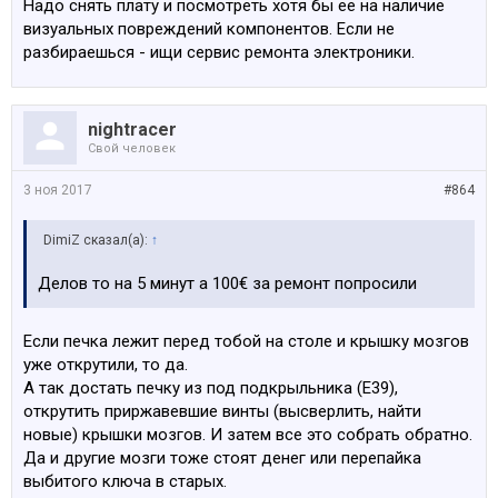
Надо снять плату и посмотреть хотя бы ее на наличие
визуальных повреждений компонентов. Если не
разбираешься - ищи сервис ремонта электроники.
nightracer
Свой человек
3 ноя 2017
#864
DimiZ сказал(а):
↑
Делов то на 5 минут а 100€ за ремонт попросили
Если печка лежит перед тобой на столе и крышку мозгов
уже открутили, то да.
А так достать печку из под подкрыльника (E39),
открутить приржавевшие винты (высверлить, найти
новые) крышки мозгов. И затем все это собрать обратно.
Да и другие мозги тоже стоят денег или перепайка
выбитого ключа в старых.