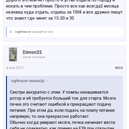
дорого это или нет просто я устал ездить по городу и
искать в чем проблема. Просто все как всегда2 месяца
незнаеш куда отдать, отдаёш за 100€ и все дружно пишут
что знают где чинят за 15-20 и 30.
nightracer
нравится это.
Dimon32
Свой человек
3 ноя 2017
#868
nightracer сказал(а):
↑
Смотри аккуратно с этим. У помпы изнашивается
ротор и ей требуется больший ток для старта. Мозги
печки это считают ошибкой и прекращают подачу
питания. При этом да, если подать на помпу питание
напрямую, то она прекрассно работает.
Обычно когда умирают мозги, печка начинает вести
себя не одекватно, как пример на Е39 при открытии