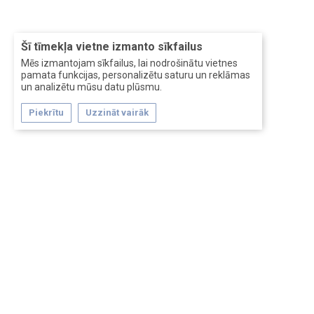
Šī tīmekļa vietne izmanto sīkfailus
Mēs izmantojam sīkfailus, lai nodrošinātu vietnes
pamata funkcijas, personalizētu saturu un reklāmas
un analizētu mūsu datu plūsmu.
Piekrītu
Uzzināt vairāk
Forum software by XenForo™
Перевод:
XF-Russia.ru
Сделано в
Entrypoint