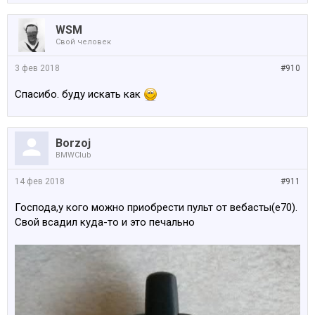
WSM
Свой человек
3 фев 2018
#910
Спасибо. буду искать как
Borzoj
BMWClub
14 фев 2018
#911
Господа,у кого можно приобрести пульт от вебасты(е70).
Свой всадил куда-то и это печально