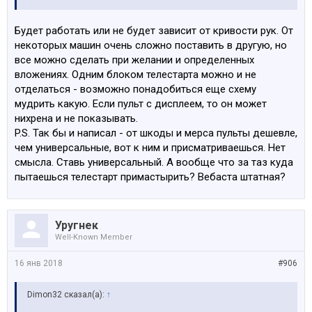
Будет работать или не будет зависит от кривости рук. От
некоторых машин очень сложно поставить в другую, но
все можно сделать при желании и определенных
вложениях. Одним блоком телестарта можно и не
отделаться - возможно понадобиться еще схему
мудрить какую. Если пульт с дисплеем, то он может
нихрена и не показывать.
P.S. Так бы и написал - от шкоды и мерса пульты дешевле,
чем универсальные, вот к ним и присматриваешься. Нет
смысла. Ставь универсальный. А вообще что за таз куда
пытаешься телестарт примастырить? Вебаста штатная?
Уругнек
Well-Known Member
16 янв 2018
#906
Dimon32 сказал(а):
↑