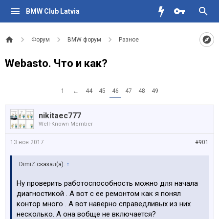
BMW Club Latvia
Форум
BMW форум
Разное
Webasto. Что и как?
1
←
44
45
46
47
48
49
nikitaec777
Well-Known Member
13 ноя 2017
#901
DimiZ сказал(а):
↑
Ну проверить работоспособность можно для начала
диагностикой . А вот с ее ремонтом как я понял
контор много . А вот наверно справедливых из них
несколько. А она вобще не включается?