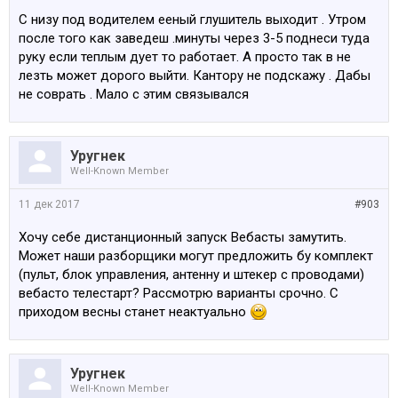
С низу под водителем ееный глушитель выходит . Утром
после того как заведеш .минуты через 3-5 поднеси туда
руку если теплым дует то работает. А просто так в не
лезть может дорого выйти. Кантору не подскажу . Дабы
не соврать . Мало с этим связывался
Уругнек
Well-Known Member
11 дек 2017
#903
Хочу себе дистанционный запуск Вебасты замутить.
Может наши разборщики могут предложить бу комплект
(пульт, блок управления, антенну и штекер с проводами)
вебасто телестарт? Рассмотрю варианты срочно. С
приходом весны станет неактуально
Уругнек
Well-Known Member