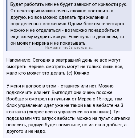
Будет работать или не будет зависит от кривости рук.
От некоторых машин очень сложно поставить в
другую, но все можно сделать при желании и
определенных вложениях. Одним блоком телестарта
можно и не отделаться - возможно понадобиться
еще схему мудрить какую. Если пульт с дисплеем, то
он может нихрена и не показывать.
Нажмите, чтобы раскрыть...
P.S. Так бы и написал - от шкоды и мерса пульты
дешевле, чем универсальные, вот к ним и
Напомнило: Сегодня в завтрашний день не все могут
присматриваешься. Нет смысла. Ставь универсальный.
смотреть. Вернее, смотреть могут не только лишь все,
А вообще что за таз куда пытаешься телестарт
мало кто может это делать (с) Кличко
примастырить? Вебаста штатная?
У меня и вопрос в этом - ставится или нет. Можно
подключить или нет. Выглядят они очень похоже.
Вообще я смотрел на пультик от Мерса с 15 года, там
блок управления идет уже не такой как в вебасте на 3
контакта (скорее всего управленеи по кан шине). Тут
подсказали что запуск вебасты можно на пульт сигналки
повесить, радиус будет поменьше, но из окна добьет, а
другого и не надо.