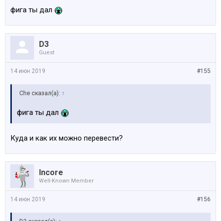
фига ты дал
D3
Guest
14 июн 2019
#155
Che сказал(а):
↑
фига ты дал
Куда и как их можно перевести?
Incore
Well-Known Member
14 июн 2019
#156