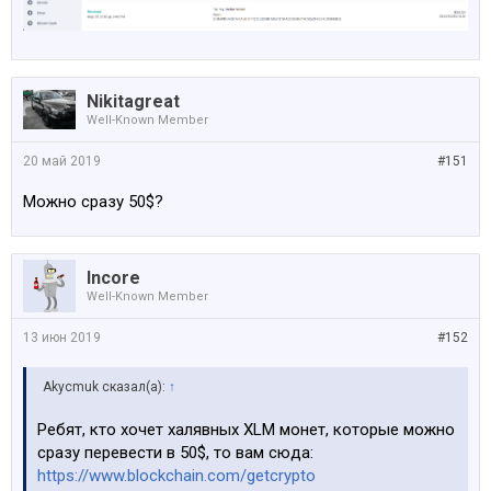
Nikitagreat
Well-Known Member
20 май 2019
#151
Можно сразу 50$?
Incore
Well-Known Member
13 июн 2019
#152
Akycmuk сказал(а):
↑
Ребят, кто хочет халявных XLM монет, которые можно
сразу перевести в 50$, то вам сюда:
https://www.blockchain.com/getcrypto