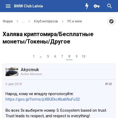
BMW Club Latvia
Форум
...
Клуб интересов
PC и www
Халява криптомира/Бесплатные
монеты/Токены/Другое
1
←
5
6
7
8
9
10
Akycmuk
Active Member
6 дек 2018
#141
Народ, кому не впадлу проголосуйте:
https://goo.gl/forms/pXBUEkcAbabNuFu52
Во всех 3х выберете номер 5: Ecosystem based on trust.
Trust leads to respect, and respect is everything!