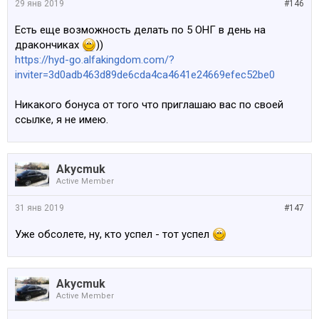
29 янв 2019
#146
Есть еще возможность делать по 5 ОНГ в день на
дракончиках
))
https://hyd-go.alfakingdom.com/?
inviter=3d0adb463d89de6cda4ca4641e24669efec52be0
Никакого бонуса от того что приглашаю вас по своей
ссылке, я не имею.
Akycmuk
Active Member
31 янв 2019
#147
Уже обсолете, ну, кто успел - тот успел
Akycmuk
Active Member