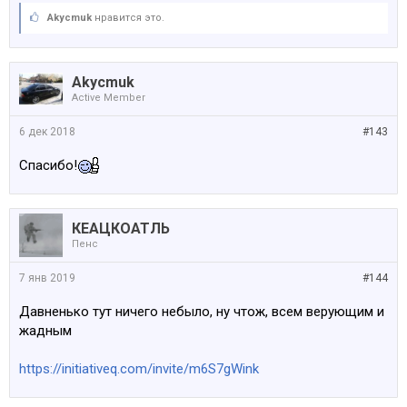
Akycmuk
нравится это.
Akycmuk
Active Member
6 дек 2018
#143
Спасибо!
КЕАЦКОАТЛЬ
Пенс
7 янв 2019
#144
Давненько тут ничего небыло, ну чтож, всем верующим и
жадным
https://initiativeq.com/invite/m6S7gWink