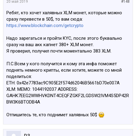
20 май 2019
#148
Ребят, кто хочет халявных XLM монет, которые можно
сразу перевести в 50$, то вам сюда:
https://www.blockchain.com/getcrypto
Надо зарегаться и пройти KYC, после этого буквально
сразу на ваш акк капнет 380+ XLM монет.
Я проверил, получил почти моментально 383 XLM.
П.С.Всем у кого получится и кому эта инфа поможет
поднять немного крипты, если хотите, можете со мной
поделиться:
ETH: 0x42e7783ac9C905E2f574d62046B5661bD70e007A
XLM: MEMO: 1044192037 ADDRESS:
GAHK7EEG2WWHVKDNT4CEQFZGKF2LGDSW2IVM4S5DP42R
BW3K6BTODB4A
Отпишитесь те, кто поднимет халявных 50$
D3