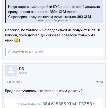
Надо зарегаться и пройти KYC, после этого буквально
сразу на ваш акк капнет 380+ XLM монет.
Я проверил, получил почти моментально 383 XLM.
Нажмите, чтобы раскрыть...
П.С.Всем у кого получится и кому эта инфа поможет
Спасибо, получилось, но поделиться не получится, от 50
поднять немного крипты, если хотите, можете со мной
баксов, пока догнал до coinbase осталось только 40
поделиться:
евро
)
ETH: 0x42e7783ac9C905E2f574d62046B5661bD70e007A
XLM: MEMO: 1044192037 ADDRESS:
GAHK7EEG2WWHVKDNT4CEQFZGKF2LGDSW2IVM4S5DP
Akycmuk
нравится это.
42RBW3K6BTODB4A
Отпишитесь те, кто поднимет халявных 50$
D3
Guest
14 июн 2019
#153
Вроде получилось, что теперь с этим делать ?