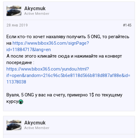
Akycmuk
Active Member
28 янв 2019
#145
Если кто-то хочет нахаляву получить 5 ONG, то регайтесь
на
https://www.bibox365.com/signPage?
id=11884717&lang=en
А после этого кликайте сюда и нажимайте на конверт
посередине :
https://www.bibox365.com/yundou.html?
if=open&random=216c96c5b6e8118d566b818d887af88e&id=
11378038
Вуаля, 5 ONG у вас на счету, примерно 1$ по текущему
курсу
Akycmuk
Active Member