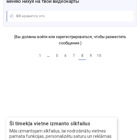
меняю нихуя на твои видеокарты
D3
нравится это.
(Вы должны войти или зарегистрироваться, чтобы разместить
сообщение.)
1
←
5
6
7
8
9
10
Šī tīmekļa vietne izmanto sīkfailus
Mēs izmantojam sīkfailus, lai nodrošinātu vietnes
pamata funkcijas, personalizētu saturu un reklāmas