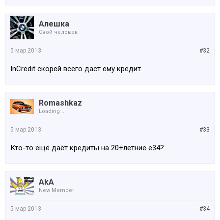
Алешка
Свой человек
5 мар 2013
#32
InCredit скорей всего даст ему кредит.
Romashkaz
Loading ...
5 мар 2013
#33
Кто-то ещё даёт кредиты на 20+летние е34?
AkA
New Member
5 мар 2013
#34