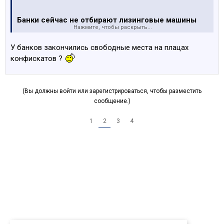
Банки сейчас не отбирают лизинговые машины
Нажмите, чтобы раскрыть...
так что это, ровным счетом, ничего не значит, кроме
как самоутешения. А с таким самоутешением можно
У банков закончились свободные места на плацах
смело идти в любую контору быстрых кредитов и
конфискатов ?
взять недостающую сумму.
Другое дело, если у потенциального покупателя уже
имеется грешок, потому как 500 латов смешная сумма,
(Вы должны войти или зарегистрироваться, чтобы разместить
чтобы разводить эпопею с рассрочками,
сообщение.)
заверенными нотариусом.
1
2
3
4