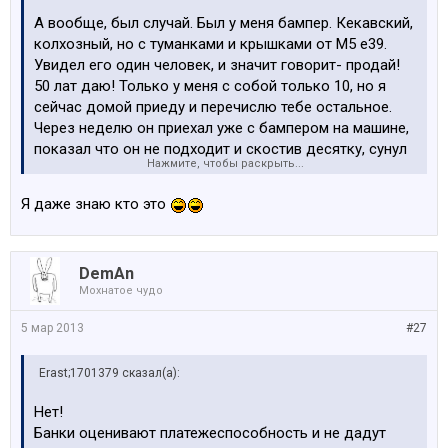
А вообще, был случай. Был у меня бампер. Кекавский,
колхозный, но с туманками и крышками от М5 е39.
Увидел его один человек, и значит говорит- продай!
50 лат даю! Только у меня с собой только 10, но я
сейчас домой приеду и перечислю тебе остальное.
Через неделю он приехал уже с бампером на машине,
показал что он не подходит и скостив десятку, сунул
Нажмите, чтобы раскрыть...
мне ещё десятку, пообещав опять, что перечислит
сегодня остальное. Далее следовал год
Я даже знаю кто это
захватывающих переписок, и он даже однажды
обиделся, что я его достаю и выкинул что-то типа "ах
какой ты, вот вообще не отдам". Не помню уже, как
DemAn
разговор перешёл в нормальное русло, но через год с
Мохнатое чудо
лишним, он таки вручил мне 20 Лс, когда купленный
наконец-то бампер уже был вместе с машиной
5 мар 2013
#27
продан. А ведь как всё начиналось? Деньги вообще
должны были в тот же вечер быть у меня в кармане.
Erast;1701379 сказал(а):
Потом оказалось, что ни я один такой. Этот человек
так закупался постоянно. Но это совсем другая
Нет!
история...
Банки оценивают платежеспособность и не дадут