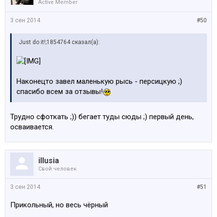
Active Member
3 сен 2014
#50
Just do it!;1854764 сказал(а):
Наконецто завел маленькую рысь - персицкую ;)
спасибо всем за отзывы!
Трудно сфоткать ;)) бегает туды сюды ;) первый день,
осваивается.
illusia
Свой человек
3 сен 2014
#51
Прикольный, но весь чёрный