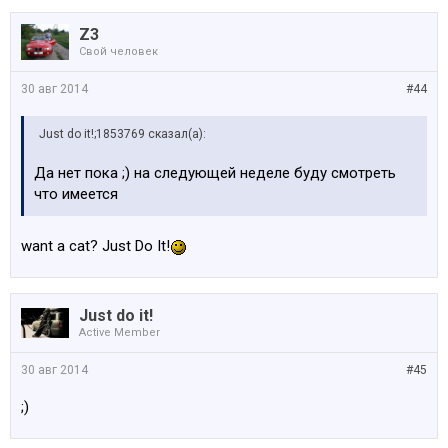
Z3
Свой человек
30 авг 2014
#44
Just do it!;1853769 сказал(а):
Да нет пока ;) на следующей неделе буду смотреть
что имеется
want a cat? Just Do It!
Just do it!
Active Member
30 авг 2014
#45
;)