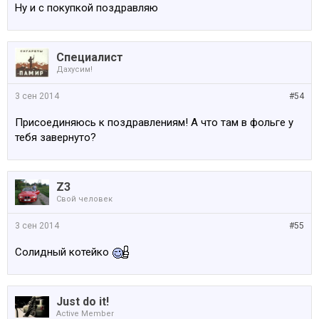
Ну и с покупкой поздравляю
Специалист
Дахусим!
3 сен 2014
#54
Присоединяюсь к поздравлениям! А что там в фольге у
тебя завернуто?
Z3
Свой человек
3 сен 2014
#55
Солидный котейко
Just do it!
Active Member