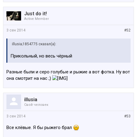
Just do it!
Active Member
3 сен 2014
#52
illusia;1854775 сказал(а):
Прикольный, но весь чёрный
Разные были и серо голубые и рыжие а вот фотка. Ну вот
она смотрит на нас ;)
illusia
Свой человек
3 сен 2014
#53
Все клёвые. Я бы рыжего брал