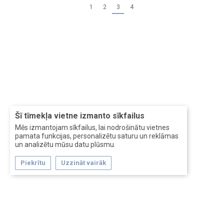
1
2
3
4
Šī tīmekļa vietne izmanto sīkfailus
Mēs izmantojam sīkfailus, lai nodrošinātu vietnes
pamata funkcijas, personalizētu saturu un reklāmas
un analizētu mūsu datu plūsmu.
Piekrītu
Uzzināt vairāk