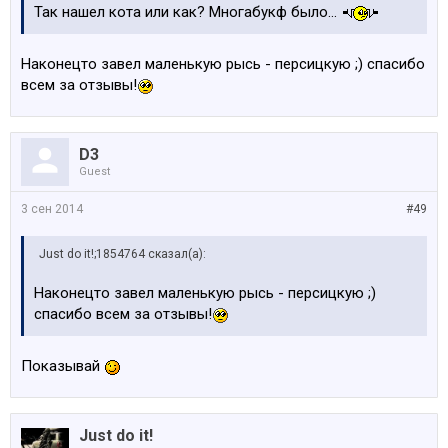
Через неделю мужик приходит опять. Снова изменяет
Так нашел кота или как? Многабукф было...
жена. Раввин книгу листать не стал, и говорит мужику:
- Разводись... А хотя, нет. Лучше-ка прими
Наконецто завел маленькую рысь - персицкую ;) спасибо
православие и иди ипать мозги Отцу Федору.
всем за отзывы!
D3
Guest
3 сен 2014
#49
Just do it!;1854764 сказал(а):
Наконецто завел маленькую рысь - персицкую ;)
спасибо всем за отзывы!
Показывай
Just do it!