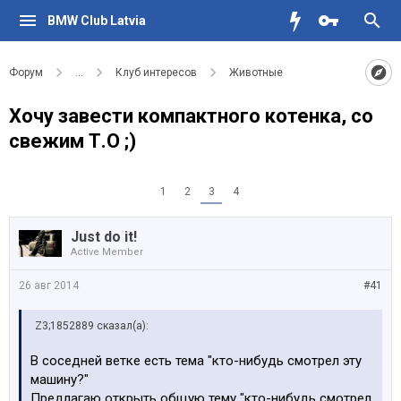
BMW Club Latvia
Форум
...
Клуб интересов
Животные
Хочу завести компактного котенка, со
свежим Т.О ;)
1
2
3
4
Just do it!
Active Member
26 авг 2014
#41
Z3;1852889 сказал(а):
В соседней ветке есть тема "кто-нибудь смотрел эту
машину?"
Предлагаю открыть общую тему "кто-нибудь смотрел