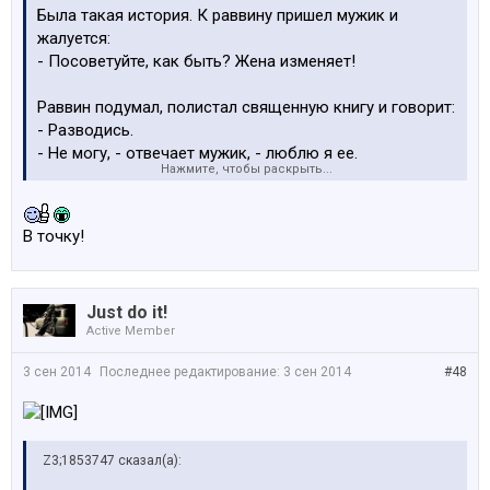
Была такая история. К раввину пришел мужик и
жалуется:
- Посоветуйте, как быть? Жена изменяет!
Раввин подумал, полистал священную книгу и говорит:
- Разводись.
- Не могу, - отвечает мужик, - люблю я ее.
Нажмите, чтобы раскрыть...
- Тогда живи, - отвечает раввин.
Мужик кивнул головой и ушел.
В точку!
Через неделю опять приходит тот же мужик к раввину
и говорит:
- Помогите, что делать? Жена изменяет, пуще
Just do it!
прежнего.
Active Member
Раввин снова почитал священную книгу, говорит:
- Разводись.
3 сен 2014
Последнее редактирование:
3 сен 2014
#48
- Никак не получится, - отвечает мужик, - я без нее не
могу, да и готовит она лучше всех.
- Тогда живи, - говорит раввин.
Мужик кивнул головой и ушел.
Z3;1853747 сказал(а):