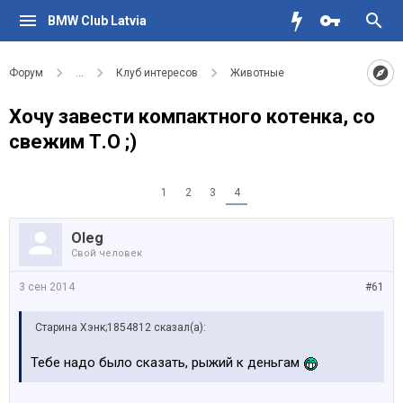
BMW Club Latvia
Форум
...
Клуб интересов
Животные
Хочу завести компактного котенка, со
свежим Т.О ;)
1
2
3
4
Oleg
Свой человек
3 сен 2014
#61
Старина Хэнк;1854812 сказал(а):
Тебе надо было сказать, рыжий к деньгам