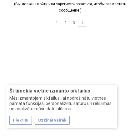
(Вы должны войти или зарегистрироваться, чтобы разместить
сообщение.)
1
2
3
4
Šī tīmekļa vietne izmanto sīkfailus
Mēs izmantojam sīkfailus, lai nodrošinātu vietnes
pamata funkcijas, personalizētu saturu un reklāmas
un analizētu mūsu datu plūsmu.
Piekrītu
Uzzināt vairāk