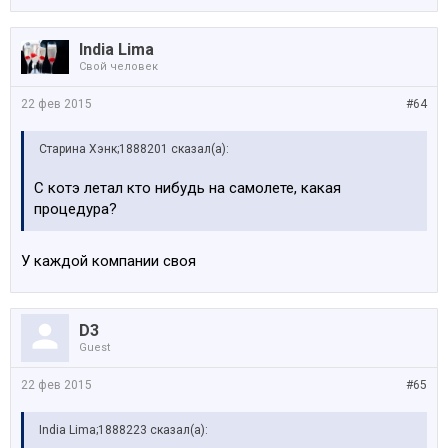
India Lima
Свой человек
22 фев 2015
#64
Старина Хэнк;1888201 сказал(а):
С котэ летал кто нибудь на самолете, какая
процедура?
У каждой компании своя
D3
Guest
22 фев 2015
#65
India Lima;1888223 сказал(а):