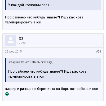
У каждой компании своя
Про райнаер что нибудь знаете?! Ищу как котэ
телепортировать в юк
D3
Guest
22 фев 2015
#66
Старина Хэнк;1888226 сказал(а):
Про райнаер что нибудь знаете?! Ищу как котэ
телепортировать в юк
визаир и ринаир не берет котэ на борт, вот собсна и все