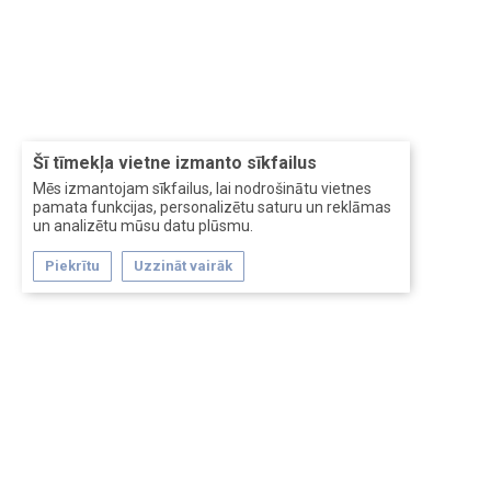
Šī tīmekļa vietne izmanto sīkfailus
Mēs izmantojam sīkfailus, lai nodrošinātu vietnes
pamata funkcijas, personalizētu saturu un reklāmas
un analizētu mūsu datu plūsmu.
Piekrītu
Uzzināt vairāk
Forum software by XenForo™
Перевод:
XF-Russia.ru