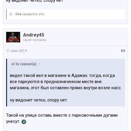
ну видонит четко, спору нет
Che
нравится это.
Andrey45
Свой человек
11 июн 2019
#4
a13x сказал(а):
↑
видел такой вел в магазине в Адажах. тогда, когда
все паркуются в предназначенном месте вне
магазина, этот был оставлен прямо внутри возле касс.
ну видонит четко, спору нет
Такой на улице оставь вместе с парковочными дугами
унесут.