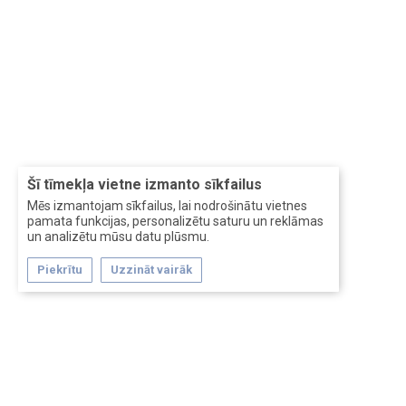
Šī tīmekļa vietne izmanto sīkfailus
Mēs izmantojam sīkfailus, lai nodrošinātu vietnes
pamata funkcijas, personalizētu saturu un reklāmas
un analizētu mūsu datu plūsmu.
Piekrītu
Uzzināt vairāk