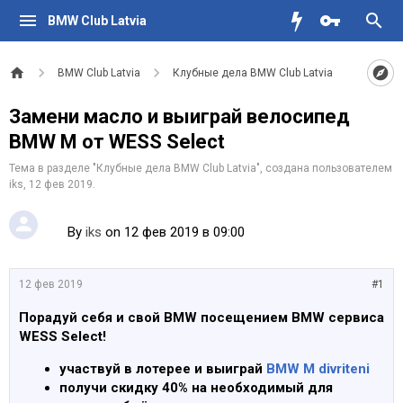
BMW Club Latvia
BMW Club Latvia
Клубные дела BMW Club Latvia
Замени масло и выиграй велосипед
BMW M от WESS Select
Тема в разделе "
Клубные дела BMW Club Latvia
", создана пользователем
iks
,
12 фев 2019
.
By
iks
on 12 фев 2019 в 09:00
12 фев 2019
#1
Порадуй себя и свой BMW посещением BMW сервиса
WESS Select!
участвуй в лотерее и выиграй
BMW M divriteni
получи скидку 40% на необходимый для