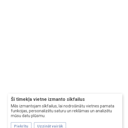
Šī tīmekļa vietne izmanto sīkfailus
Mēs izmantojam sīkfailus, lai nodrošinātu vietnes pamata
funkcijas, personalizētu saturu un reklāmas un analizētu
mūsu datu plūsmu.
Piekrītu
Uzzināt vairāk