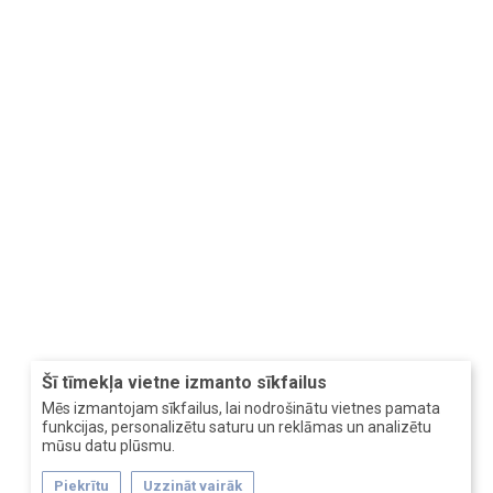
Šī tīmekļa vietne izmanto sīkfailus
Mēs izmantojam sīkfailus, lai nodrošinātu vietnes pamata
funkcijas, personalizētu saturu un reklāmas un analizētu
mūsu datu plūsmu.
Piekrītu
Uzzināt vairāk