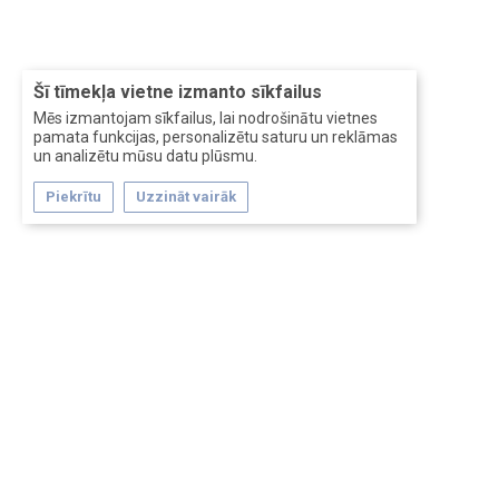
Šī tīmekļa vietne izmanto sīkfailus
Mēs izmantojam sīkfailus, lai nodrošinātu vietnes
pamata funkcijas, personalizētu saturu un reklāmas
un analizētu mūsu datu plūsmu.
Piekrītu
Uzzināt vairāk