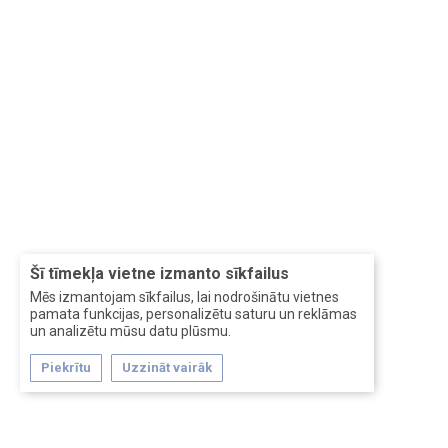
Šī tīmekļa vietne izmanto sīkfailus
Mēs izmantojam sīkfailus, lai nodrošinātu vietnes
pamata funkcijas, personalizētu saturu un reklāmas
un analizētu mūsu datu plūsmu.
Piekrītu
Uzzināt vairāk