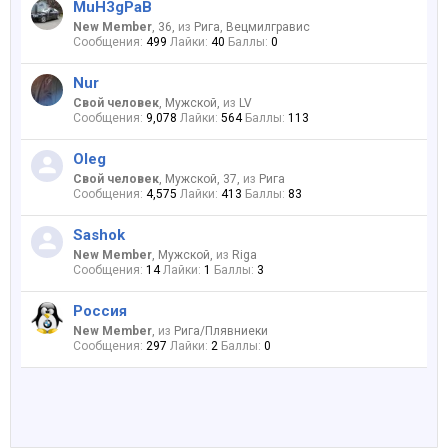
MuH3gPaB
New Member
, 36,
из
Рига, Вецмилгравис
Сообщения:
499
Лайки:
40
Баллы:
0
Nur
Свой человек
, Мужской,
из
LV
Сообщения:
9,078
Лайки:
564
Баллы:
113
Oleg
Свой человек
, Мужской, 37,
из
Рига
Сообщения:
4,575
Лайки:
413
Баллы:
83
Sashok
New Member
, Мужской,
из
Riga
Сообщения:
14
Лайки:
1
Баллы:
3
Россия
New Member
,
из
Рига/Плявниеки
Сообщения:
297
Лайки:
2
Баллы:
0