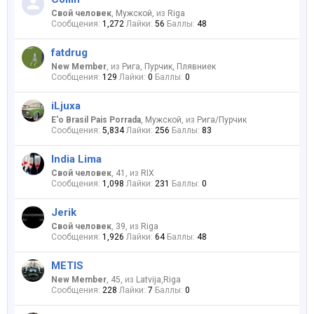
Свой человек
, Мужской,
из
Riga
Сообщения:
1,272
Лайки:
56
Баллы:
48
fatdrug
New Member
,
из
Рига, Пурчик, Плявниек
Сообщения:
129
Лайки:
0
Баллы:
0
iLjuxa
E'o Brasil Pais Porrada
, Мужской,
из
Рига/Пурчик
Сообщения:
5,834
Лайки:
256
Баллы:
83
India Lima
Свой человек
, 41,
из
RIX
Сообщения:
1,098
Лайки:
231
Баллы:
0
Jerik
Свой человек
, 39,
из
Riga
Сообщения:
1,926
Лайки:
64
Баллы:
48
METIS
New Member
, 45,
из
Latvija,Riga
Сообщения:
228
Лайки:
7
Баллы:
0