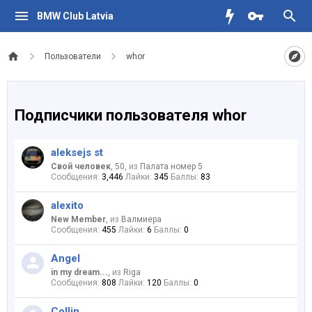
BMW Club Latvia
Пользователи
whor
Подписчики пользователя whor
aleksejs st
Свой человек
, 50,
из
Палата номер 5
Сообщения:
3,446
Лайки:
345
Баллы:
83
alexito
New Member
,
из
Валмиера
Сообщения:
455
Лайки:
6
Баллы:
0
Angel
in my dream...
,
из
Riga
Сообщения:
808
Лайки:
120
Баллы:
0
Collin