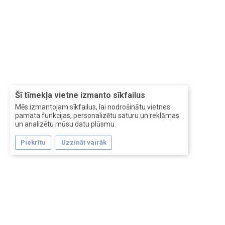
Šī tīmekļa vietne izmanto sīkfailus
Mēs izmantojam sīkfailus, lai nodrošinātu vietnes
pamata funkcijas, personalizētu saturu un reklāmas
un analizētu mūsu datu plūsmu.
Piekrītu
Uzzināt vairāk
Forum software by XenForo™