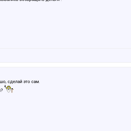
шо, сделай это сам.
и?