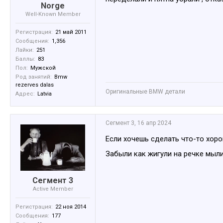
Norge
Well-Known Member
Регистрация:
21 май 2011
Сообщения:
1,356
Лайки:
251
Баллы:
83
Пол:
Мужской
Род занятий:
Bmw
rezerves dalas
Оригинальные BMW детали
Адрес:
Latvia
Сегмент 3
,
16 апр 2024
Если хочешь сделать что-то хоро
Забыли как жигули на речке мыл
Сегмент 3
Active Member
Регистрация:
22 ноя 2014
Сообщения:
177