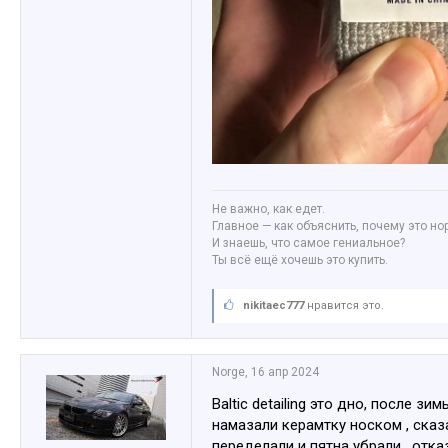
Не важно, как едет.
Главное — как объяснить, почему это но
И знаешь, что самое гениальное?
Ты всё ещё хочешь это купить.
nikitaec777
нравится это.
Norge
,
16 апр 2024
Baltic detailing это дно, после з
намазали керамтку носком , сказа
переделали и пятна убрали , отк