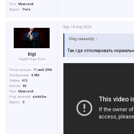
Пол:
Мужской
Адрес:
Рига
bigi
,
18 апр 2024
Oleg сказал(а):
↑
Так где отполировать нормаль
bigi
Cogito Ergo Sum
Регистрация:
11 май 2006
Сообщения:
4,983
Лайки:
415
Баллы:
83
Пол:
Мужской
Род занятий:
elektrība
Адрес:
З