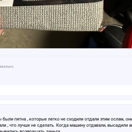
рмально.
имы были пятна , которые легко не сходили отдали этим ослам, он
ли , что лучше не сделать. Когда машину отдавали, высадили а
азывались возвращать деньги .