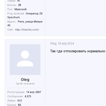
Лайки:
41
Баллы:
28
Пол:
Мужской
Род занятий:
Оператор ZX
Spectrum
Адрес:
Рига, улица Миера
45
Сайт:
http://livacha.com/
Oleg
,
18 апр 2024
Так где отполировать нормально
Oleg
Свой человек
Регистрация:
14 апр 2007
Сообщения:
4,575
Лайки:
413
Баллы:
83