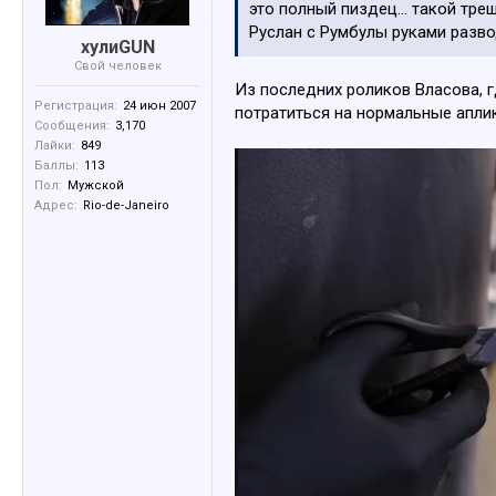
это полный пиздец... такой тре
Руслан с Румбулы руками разво
хулиGUN
Свой человек
Из последних роликов Власова, гд
Регистрация:
24 июн 2007
потратиться на нормальные апли
Сообщения:
3,170
Лайки:
849
Баллы:
113
Пол:
Мужской
Адрес:
Rio-de-Janeiro