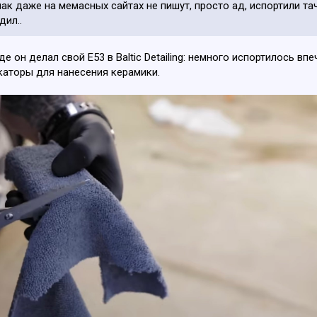
шак даже на мемасных сайтах не пишут, просто ад, испортили т
дил..
е он делал свой Е53 в Baltic Detailing: немного испортилось вп
каторы для нанесения керамики.