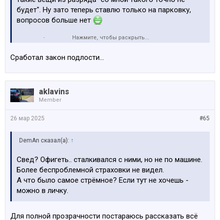
будет". Ну зато теперь ставлю только на парковку,
вопросов больше нет
Нажмите, чтобы раскрыть...
По пробегу в месяц у меня получается наверно около
1000. Заправляюсь примерно каждые полторы
Сработал закон подлости…
недели, бак на 400-450 км гдето хватает. Честно
говоря километры не считал но если так грубо -
машину купил с пробегом в 77к, сейчас гдето 110к то
aklavins
есть 33к с января 23 года. Первый год жил за
Member
городом, выходило больше. так что да, сейчас около
штуки в месяц накатываю. Хотя кажется никуда не
26 мар 2025
#65
езжу, офис не далеко от дома.
DemAn сказал(а):
↑
Страховка Swedbank. В результате я выкупил у них
машину. Сейчас наверное действовал бы по другому,
Свед? Офигеть.. сталкивался с ними, но не по машине.
на тот момент казалось, что могу круто выйти в плюс.
Более беспроблемной страховки не видел.
А что было самое стрёмное? Если тут не хочешь -
можно в личку.
Для полной прозрачности постараюсь рассказать всё