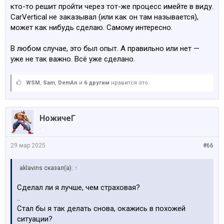
кто-то решит пройти через тот-же процесс имейте в виду.
CarVertical не заказывал (или как он там называется),
может как нибудь сделаю. Самому интересно.
В любом случае, это был опыт. А правильно или нет —
уже не так важно. Всё уже сделано.
WSM
,
Sam
,
DemAn
и
6 другим
нравится это.
НожичеГ
.
29 мар 2025
#66
aklavins сказал(а):
↑
Сделал ли я лучше, чем страховая?
..
Стал бы я так делать снова, окажись в похожей
ситуации?