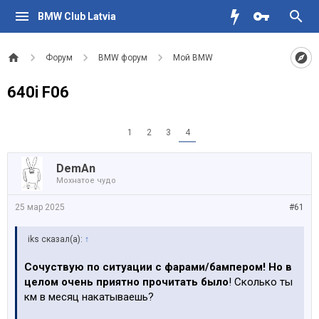
BMW Club Latvia
Форум
BMW форум
Мой BMW
640i F06
1
2
3
4
DemAn
Мохнатое чудо
25 мар 2025
#61
iks сказал(а):
↑
Сочуствую по ситуации с фарами/бампером! Но в
целом очень приятно прочитать было
! Сколько ты
км в месяц накатываешь?