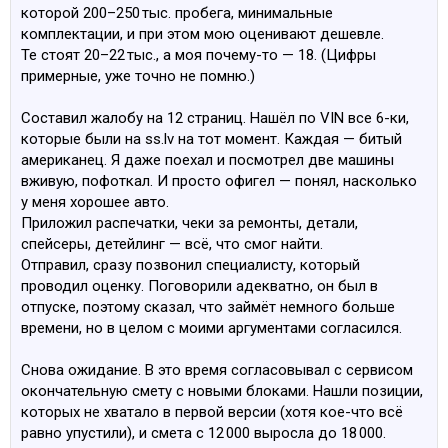
которой 200–250 тыс. пробега, минимальные
комплектации, и при этом мою оценивают дешевле.
Те стоят 20–22 тыс., а моя почему-то — 18. (Цифры
примерные, уже точно не помню.)
Составил жалобу на 12 страниц. Нашёл по VIN все 6-ки,
которые были на ss.lv на тот момент. Каждая — битый
американец. Я даже поехал и посмотрел две машины
вживую, пофоткал. И просто офигел — понял, насколько
у меня хорошее авто.
Приложил распечатки, чеки за ремонты, детали,
спейсеры, детейлинг — всё, что смог найти.
Отправил, сразу позвонил специалисту, который
проводил оценку. Поговорили адекватно, он был в
отпуске, поэтому сказал, что займёт немного больше
времени, но в целом с моими аргументами согласился.
Снова ожидание. В это время согласовывал с сервисом
окончательную смету с новыми блоками. Нашли позиции,
которых не хватало в первой версии (хотя кое-что всё
равно упустили), и смета с 12 000 выросла до 18 000.