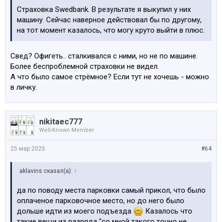
Страховка Swedbank. В результате я выкупил у них
машину. Сейчас наверное действовал бы по другому,
на тот момент казалось, что могу круто выйти в плюс.
Свед? Офигеть.. сталкивался с ними, но не по машине.
Более беспроблемной страховки не видел.
А что было самое стрёмное? Если тут не хочешь - можно
в личку.
nikitaec777
Well-Known Member
25 мар 2025
#64
aklavins сказал(а):
↑
да по поводу места парковки самый прикол, что было
оплаченое парковочное место, но до него было
дольше идти из моего подъезда
Казалось что
такие вещи из разряда "со мной такого точно не