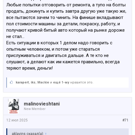
Составил жалобу на 12 страниц. Нашёл по VIN все 6-
Любые попытки отговорить от ремонта, а тупо на болты
ки, которые были на ss.lv на тот момент. Каждая —
продать, докинуть и купить завтра другую уже такую же,
битый американец. Я даже поехал и посмотрел две
все пытаются зачем то чинить. На финише вкладывают
машины вживую, пофоткал. И просто офигел — понял,
пол стоимости машины за детали, покраску, работу, и
насколько у меня хорошее авто.
получают кривой битый авто который на рынке дороже
Приложил распечатки, чеки за ремонты, детали,
не стал…
спейсеры, детейлинг — всё, что смог найти.
Есть ситуации в которых 1 делом надо говорить с
Отправил, сразу позвонил специалисту, который
опытным человеком, и потом уже стараться
проводил оценку. Поговорили адекватно, он был в
прислуживаться и двигаться дальше. А те кто не
отпуске, поэтому сказал, что займёт немного больше
слушают, а делают как им кажется правильно, всегда
времени, но в целом с моими аргументами согласился.
теряют время, деньги!
Снова ожидание. В это время согласовывал с
karapert
,
iks
,
Mackie
и
ещё 1-му
нравится это.
сервисом окончательную смету с новыми блоками.
Нашли позиции, которых не хватало в первой версии
(хотя кое-что всё равно упустили), и смета с 12 000
malinovieshtani
выросла до 18 000. Машину оценили в 24 000.
New Member
Математика сошлась. Я мог выкупить авто за 6 000,
12 июл 2025
#71
отремонтировать своими силами и выйти в плюс 2–
3 тыс.
aklavins сказал(а):
↑