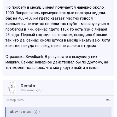
По пробегу в месяц у меня получается наверно около
1000. Заправляюсь примерно каждые полторы недели,
бак на 400-450 км гдето хватает. Честно говоря
километры не считал но если так грубо - машину купил с
пробегом в 77к, сейчас гдето 110к то есть 33к с января
23 года. Первый год жил за городом, выходило больше.
так что да, сейчас около штуки в месяц накатываю. Хотя
кажется никуда не езжу, офис не далеко от дома.
Страховка Swedbank. В результате я выкупил у них
машину. Сейчас наверное действовал бы по другому, на
тот момент казалось, что могу круто выйти в плюс.
DemAn
Мохнатое чудо
25 мар 2025
#63
aklavins сказал(а):
↑