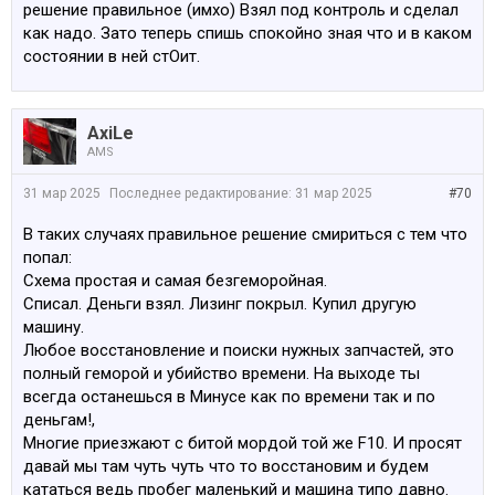
решение правильное (имхо) Взял под контроль и сделал
теоретически, могу выйти в хороший плюс.
как надо. Зато теперь спишь спокойно зная что и в каком
В любом случае, это был опыт. А правильно или нет —
состоянии в ней стОит.
уже не так важно. Всё уже сделано.
Подходил к процессу с такими установками:
• через страховую всё будет очень долго;
• гарантий по факту никаких;
AxiLe
• все вокруг говорили, что выгоднее выкупить машину
AMS
и всё сделать самому.
31 мар 2025
Последнее редактирование:
31 мар 2025
#70
Начал двигаться в сторону выкупа. Страховая
провела оценку, прислали письмо — учли доступные
В таких случаях правильное решение смириться с тем что
варианты на ss.lv, состояние моей машины и какие-то
попал:
дополнительные параметры.
Схема простая и самая безгеморойная.
Захожу на ss.lv, смотрю 6-ки — мою с пробегом 99–
Списал. Деньги взял. Лизинг покрыл. Купил другую
105 тыс. достаточно полной комплектацией и полной
машину.
историей обслуживания сравнивают с битой
Любое восстановление и поиски нужных запчастей, это
Америкой, у которой 200–250 тыс. пробега,
полный геморой и убийство времени. На выходе ты
минимальные комплектации, и при этом мою
всегда останешься в Минусе как по времени так и по
оценивают дешевле.
деньгам!,
Те стоят 20–22 тыс., а моя почему-то — 18. (Цифры
Многие приезжают с битой мордой той же F10. И просят
примерные, уже точно не помню.)
давай мы там чуть чуть что то восстановим и будем
кататься ведь пробег маленький и машина типо давно.