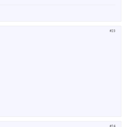
#23
#24