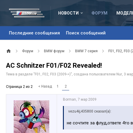
НОВОСТИ
ФОРУМ
МОДЕЛ
Последние сообщения
Поиск сообщений
Форум
BMW форум
BMW 7 серия
F01, F02, F03 (
AC Schnitzer F01/F02 Revealed!
Тема в разделе "
F01, F02, F03 (2009->)
", создана пользователем
Nur
,
3 ма
< Назад
1
2
Страница 2 из 2
Borman
,
7 мар 2009
vezu4ij;435800 сказал(а):
не сочтите за флуд,ответе 4то 