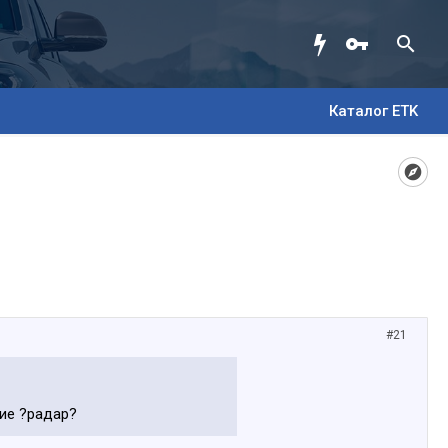
Каталог ETK
#21
тие ?радар?