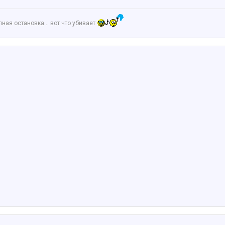
апная остановка… вот что убивает