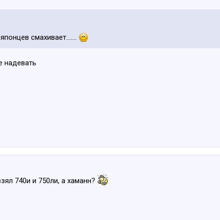
понцев смахивает.......
не надевать
зял 740и и 750ли, а хаманн?