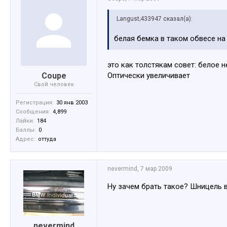
Langust;433947 сказал(а):
белая бемка в таком обвесе на я
это как толстякам совет: белое 
Coupe
Оптически увеличивает
Свой человек
Регистрация:
30 янв 2003
Сообщения:
4,899
Лайки:
184
Баллы:
0
Адрес:
оттуда
nevermind
,
7 мар 2009
Ну зачем брать такое? Шницель в
nevermind