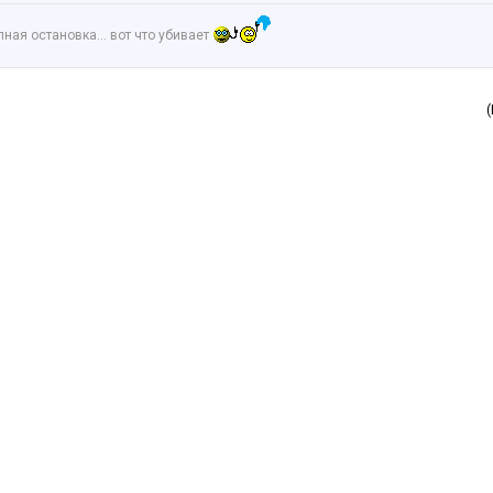
апная остановка… вот что убивает