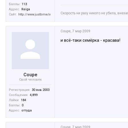
Баллы:
113
Адрес:
Reiga
Скорость ни разу никого не убила, внез
Сайт:
http://www.justbmw.lv
Coupe
,
7 мар 2009
и всё-таки семёрка - красава!
Coupe
Свой человек
Регистрация:
30 янв 2003
Сообщения:
4,899
Лайки:
184
Баллы:
0
Адрес:
оттуда
Coupe
,
7 мар 2009