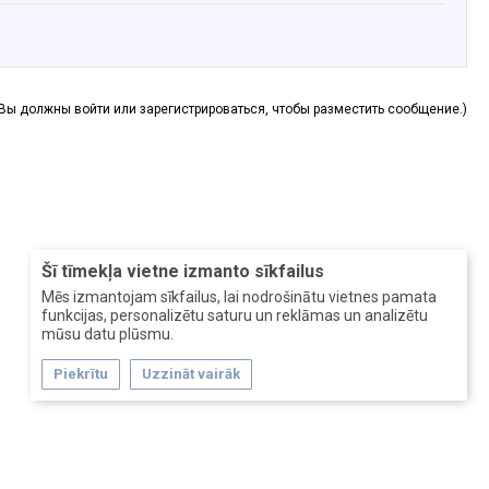
(Вы должны войти или зарегистрироваться, чтобы разместить сообщение.)
Šī tīmekļa vietne izmanto sīkfailus
Mēs izmantojam sīkfailus, lai nodrošinātu vietnes pamata
funkcijas, personalizētu saturu un reklāmas un analizētu
mūsu datu plūsmu.
Piekrītu
Uzzināt vairāk