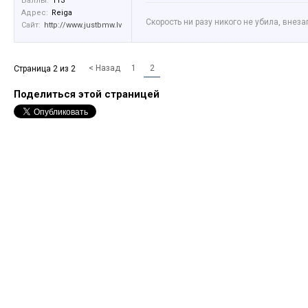
Баллы:
113
Адрес:
Reiga
Скорость ни разу никого не убила, внез
Сайт:
http://www.justbmw.lv
< Назад
1
2
Страница 2 из 2
Поделиться этой страницей