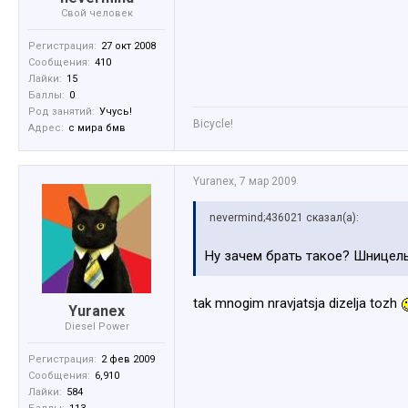
Свой человек
Регистрация:
27 окт 2008
Сообщения:
410
Лайки:
15
Баллы:
0
Род занятий:
Учусь!
Bicycle!
Адрес:
с мира бмв
Yuranex
,
7 мар 2009
nevermind;436021 сказал(а):
Ну зачем брать такое? Шницель
tak mnogim nravjatsja dizelja tozh
Yuranex
Diesel Power
Регистрация:
2 фев 2009
Сообщения:
6,910
Лайки:
584