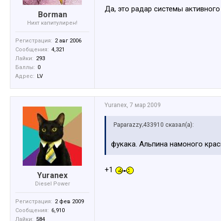
Да, это радар системы активного
Borman
Нихт капитулирен!
Регистрация:
2 авг 2006
Сообщения:
4,321
Лайки:
293
Баллы:
0
Адрес:
LV
Yuranex
,
7 мар 2009
Paparazzy;433910 сказал(а):
фукака. Альпина намоного кра
+1
Yuranex
Diesel Power
Регистрация:
2 фев 2009
Сообщения:
6,910
Лайки:
584