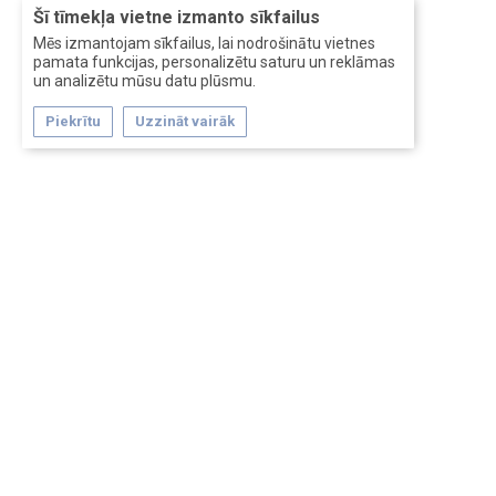
Šī tīmekļa vietne izmanto sīkfailus
Mēs izmantojam sīkfailus, lai nodrošinātu vietnes
pamata funkcijas, personalizētu saturu un reklāmas
un analizētu mūsu datu plūsmu.
Piekrītu
Uzzināt vairāk