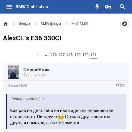
BMW Club Latvia
Форум
BMW форум
Мой BMW
AlexCL`s E36 330CI
1
←
176
177
178
179
180
181
СерыйВолк
Свой человек
13 июн 2020
#3601
DemAn сказал(а):
↑
Как раз на днях тебя на ней видел на перекрёстке
недалеко от Пиедруяс
Стояли друг напротив
друга, я помахал, а ты не заметил.