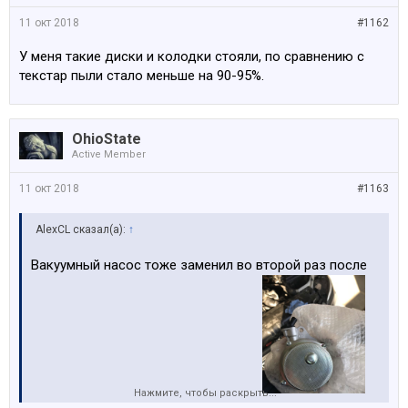
11 окт 2018
#1162
У меня такие диски и колодки стояли, по сравнению с
текстар пыли стало меньше на 90-95%.
OhioState
Active Member
11 окт 2018
#1163
AlexCL сказал(а):
↑
Вакуумный насос тоже заменил во второй раз после
Нажмите, чтобы раскрыть...
б/у на новый, текут они маслом суки