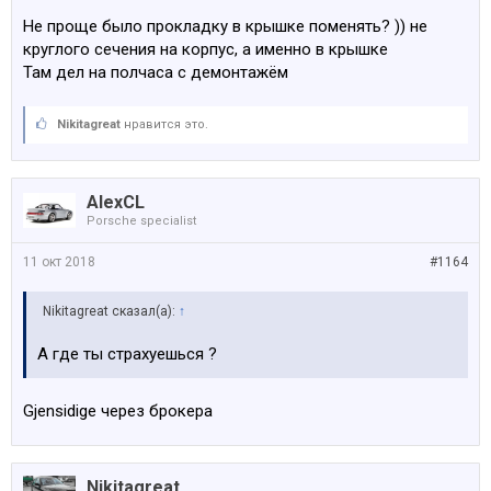
Не проще было прокладку в крышке поменять? )) не
круглого сечения на корпус, а именно в крышке
Там дел на полчаса с демонтажём
Nikitagreat
нравится это.
AlexCL
Porsche specialist
11 окт 2018
#1164
Nikitagreat сказал(а):
↑
А где ты страхуешься ?
Gjensidige через брокера
Nikitagreat