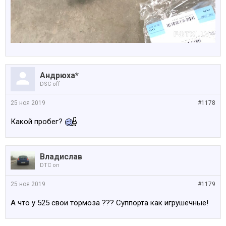
Андрюха*
DSC off
25 ноя 2019
#1178
Какой пробег?
Владислав
DTC on
25 ноя 2019
#1179
А что у 525 свои тормоза ??? Суппорта как игрушечные!