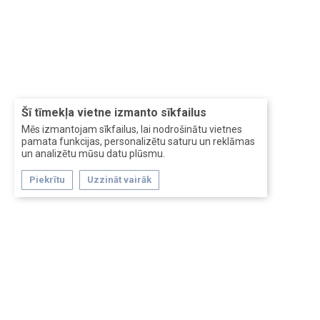
Šī tīmekļa vietne izmanto sīkfailus
Mēs izmantojam sīkfailus, lai nodrošinātu vietnes
pamata funkcijas, personalizētu saturu un reklāmas
un analizētu mūsu datu plūsmu.
Piekrītu
Uzzināt vairāk
Forum software by XenForo™
Перевод:
XF-Russia.ru