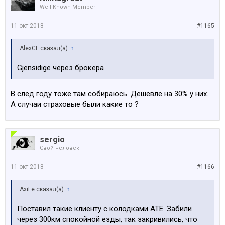
Well-Known Member
11 окт 2018
#1165
AlexCL сказал(а):
↑
Gjensidige через брокера
В след году тоже там собираюсь. Дешевле на 30% у них.
А случаи страховые были какие то ?
sergio
Свой человек
11 окт 2018
#1166
AxiLe сказал(а):
↑
Поставил такие клиенту с колодками ATE. Забили
через 300км спокойной езды, так закривились, что