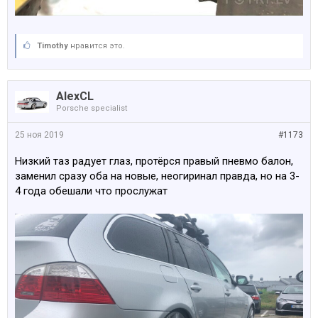
Timothy
нравится это.
AlexCL
Porsche specialist
25 ноя 2019
#1173
Низкий таз радует глаз, протёрся правый пневмо балон,
заменил сразу оба на новые, неогиринал правда, но на 3-
4 года обешали что прослужат