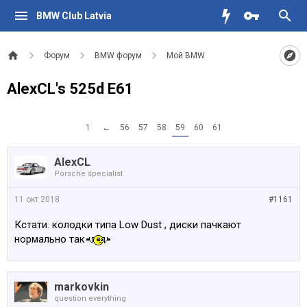
BMW Club Latvia
Форум
BMW форум
Мой BMW
AlexCL's 525d E61
1
←
56
57
58
59
60
61
AlexCL
Porsche specialist
11 окт 2018
#1161
Кстати. колодки типа Low Dust , диски пачкают
нормально так
markovkin
question everything