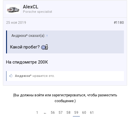
AlexCL
Porsche specialist
25 ноя 2019
#1180
Андрюха* сказал(а):
↑
Какой пробег?
На спидометре 200К
Андрюха*
нравится это.
(Вы должны войти или зарегистрироваться, чтобы разместить
сообщение.)
1
←
56
57
58
59
60
61