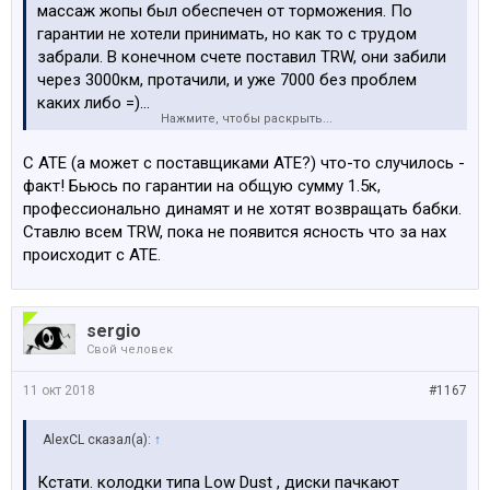
массаж жопы был обеспечен от торможения. По
гарантии не хотели принимать, но как то с трудом
забрали. В конечном счете поставил TRW, они забили
через 3000км, протачили, и уже 7000 без проблем
каких либо =)...
Нажмите, чтобы раскрыть...
С этими дисками геморой полнейший. Отправляю всех
самостоятельно покупать это тормозное Г.
С ATE (а может с поставщиками ATE?) что-то случилось -
факт! Бьюсь по гарантии на общую сумму 1.5к,
профессионально динамят и не хотят возвращать бабки.
Ставлю всем TRW, пока не появится ясность что за нах
происходит с ATE.
sergio
Свой человек
11 окт 2018
#1167
AlexCL сказал(а):
↑
Кстати. колодки типа Low Dust , диски пачкают