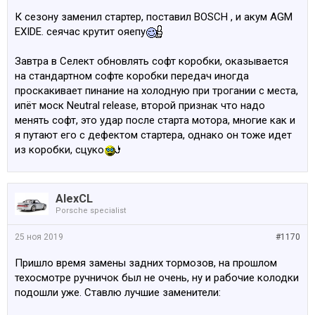
К сезону заменил стартер, поставил BOSCH , и акум AGM
EXIDE. сеячас крутит ояепу
Завтра в Селект обновлять софт коробки, оказывается
на стандартном софте коробки передач иногда
проскакивает пинание на холодную при трогании с места,
ипёт моск Neutral release, второй признак что надо
менять софт, это удар после старта мотора, многие как и
я путают его с дефектом стартера, однако он тоже идет
из коробки, сцуко
AlexCL
Porsche specialist
25 ноя 2019
#1170
Пришло время замены задних тормозов, на прошлом
техосмотре ручничок был не очень, ну и рабочие колодки
подошли уже. Ставлю лучшие заменители: