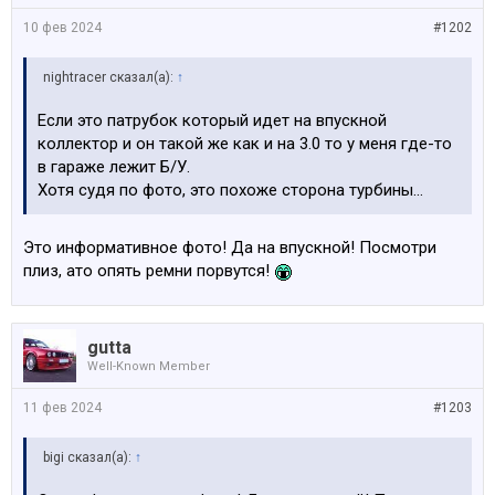
10 фев 2024
#1202
nightracer сказал(а):
↑
Если это патрубок который идет на впускной
коллектор и он такой же как и на 3.0 то у меня где-то
в гараже лежит Б/У.
Хотя судя по фото, это похоже сторона турбины...
Это информативное фото! Да на впускной! Посмотри
плиз, ато опять ремни порвутся!
gutta
Well-Known Member
11 фев 2024
#1203
bigi сказал(а):
↑