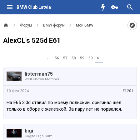
BMW Club Latvia
Форум
BMW форум
Мой BMW
AlexCL's 525d E61
1
←
56
57
58
59
60
61
listerman75
Well-Known Member
10 фев 2024
#1201
На Е65 3.0d ставил по моему польский, оригинал шёл
только в сборе с железкой. За пару лет не порвался.
bigi
Cogito Ergo Sum