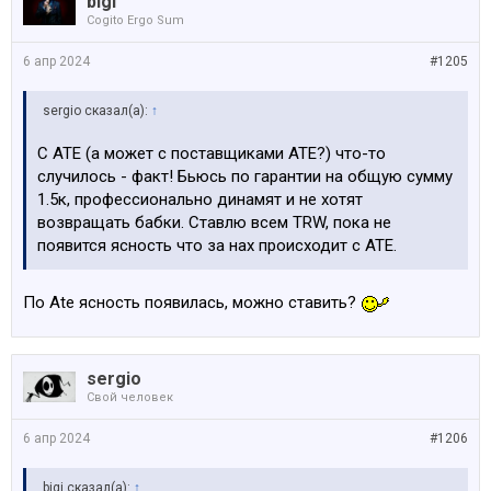
bigi
Cogito Ergo Sum
6 апр 2024
#1205
sergio сказал(а):
↑
С ATE (а может с поставщиками ATE?) что-то
случилось - факт! Бьюсь по гарантии на общую сумму
1.5к, профессионально динамят и не хотят
возвращать бабки. Ставлю всем TRW, пока не
появится ясность что за нах происходит с ATE.
По Ate ясность появилась, можно ставить?
sergio
Свой человек
6 апр 2024
#1206
bigi сказал(а):
↑