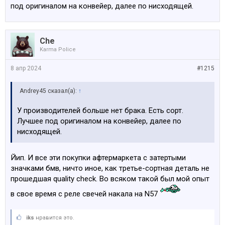
под оригиналом на конвейер, далее по нисходящей.
Che
Karma Police
8 апр 2024
#1215
Andrey45 сказал(а):
↑
У производителей больше нет брака. Есть сорт.
Лучшее под оригиналом на конвейер, далее по
нисходящей.
Йип. И все эти покупки афтермаркета с затертыми
значками бмв, ничто иное, как третье-сортная деталь не
прошедшая quality check. Во всяком такой был мой опыт
в свое время с реле свечей накала на N57
iks
нравится это.