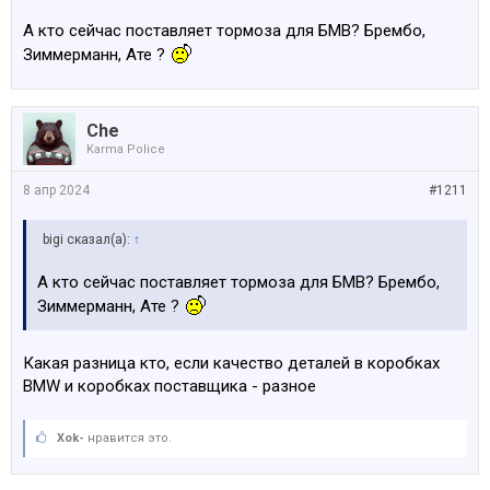
А кто сейчас поставляет тормоза для БМВ? Брембо,
Зиммерманн, Ате ?
Che
Karma Police
8 апр 2024
#1211
bigi сказал(а):
↑
А кто сейчас поставляет тормоза для БМВ? Брембо,
Зиммерманн, Ате ?
Какая разница кто, если качество деталей в коробках
BMW и коробках поставщика - разное
Xok-
нравится это.