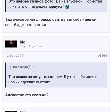
Это информативное фото! Да на впускной! Посмотри
плиз, ато опять ремни порвутся!
Там аналогов нету, только оем. Б.у так себе идея он
новый адекватно стоит
bigi
Cogito Ergo Sum
12 фев 2024
#1204
gutta сказал(а):
↑
Там аналогов нету, только оем. Б.у так себе идея он
новый адекватно стоит
Адекватно это сколько?