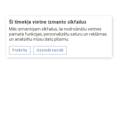
Šī tīmekļa vietne izmanto sīkfailus
Mēs izmantojam sīkfailus, lai nodrošinātu vietnes
pamata funkcijas, personalizētu saturu un reklāmas
un analizētu mūsu datu plūsmu.
Piekrītu
Uzzināt vairāk
Forum software by XenForo™
Перевод:
XF-Russia.ru
Сделано в
Entrypoint