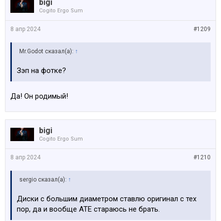
bigi
Cogito Ergo Sum
8 апр 2024
#1209
Mr.Godot сказал(а):
↑
Зэп на фотке?
Да! Он родимый!
bigi
Cogito Ergo Sum
8 апр 2024
#1210
sergio сказал(а):
↑
Диски с большим диаметром ставлю оригинал с тех
пор, да и вообще ATE стараюсь не брать.