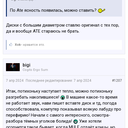
По Ate ясность появилась, можно ставить?
Диски с большим диаметром ставлю оригинал с тех пор,
да и вообще ATE стараюсь не брать.
Xok-
нравится это.
bigi
Cogito Ergo Sum
7 апр 2024
Последнее редактирование:
7 апр 2024
#1207
Итак, потихоньку наступает тепло, можно потихоньку
разгребать накопившееся!
В машине какое-то время
не работает звук, нави пишет вставте диск и тд, погода
способствовала, компутер показывал всякую лабуду про
перефирию! Начали с самого интересного, осмотра-
разбора тёмных уголков болида!
Уже хотели
огорчится,такое бывает, когда MULF отдаёт концы, но