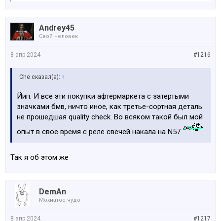
Andrey45
Свой человек
8 апр 2024
#1216
Che сказал(а):
↑
Йип. И все эти покупки афтермаркета с затертыми
значками бмв, ничто иное, как третье-сортная деталь
не прошедшая quality check. Во всяком такой был мой
опыт в свое время с реле свечей накала на N57
Так я об этом же
DemAn
Мохнатое чудо
8 апр 2024
#1217