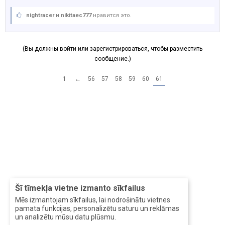
nightracer
и
nikitaec777
нравится это.
(Вы должны войти или зарегистрироваться, чтобы разместить
сообщение.)
1
←
56
57
58
59
60
61
Šī tīmekļa vietne izmanto sīkfailus
Mēs izmantojam sīkfailus, lai nodrošinātu vietnes
pamata funkcijas, personalizētu saturu un reklāmas
un analizētu mūsu datu plūsmu.