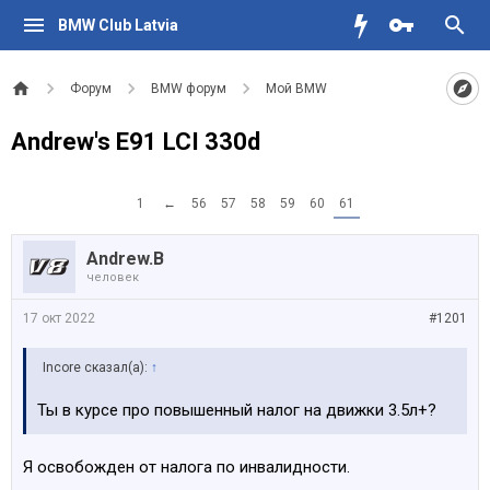
BMW Club Latvia
Форум
BMW форум
Мой BMW
Andrew's E91 LCI 330d
1
←
56
57
58
59
60
61
Andrew.B
человек
17 окт 2022
#1201
Incore сказал(а):
↑
Ты в курсе про повышенный налог на движки 3.5л+?
Я освобожден от налога по инвалидности.