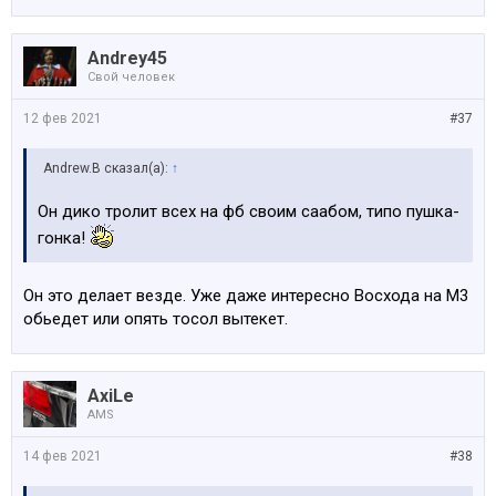
Andrey45
Свой человек
12 фев 2021
#37
Andrew.B сказал(а):
↑
Он дико тролит всех на фб своим саабом, типо пушка-
гонка!
Он это делает везде. Уже даже интересно Восхода на М3
обьедет или опять тосол вытекет.
AxiLe
AMS
14 фев 2021
#38