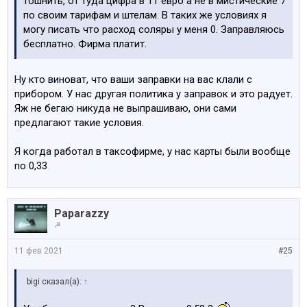
тошнить, от туда цифра в 11 евро а не в мистические 7
по своим тарифам и штелам. В таких же условиях я
могу писать что расход соляры у меня 0. Заправляюсь
бесплатно. Фирма платит.
Ну кто виноват, что ваши заправки на вас клали с
прибором. У нас другая политика у заправок и это радует.
Яж не бегаю никуда не выпрашиваю, они сами
предлагают такие условия.
Я когда работал в таксофирме, у нас карты были вообще
по 0,33
Paparazzy
☭
11 фев 2021
#25
bigi сказал(а):
↑