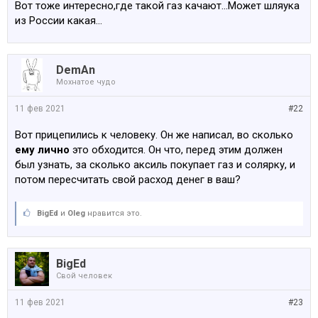
Вот тоже интересно,где такой газ качают...Может шляука
из России какая...
DemAn
Мохнатое чудо
11 фев 2021
#22
Вот прицепились к человеку. Он же написал, во сколько
ему лично
это обходится. Он что, перед этим должен
был узнать, за сколько аксиль покупает газ и солярку, и
потом пересчитать свой расход денег в ваш?
BigEd
и
Oleg
нравится это.
BigEd
Свой человек
11 фев 2021
#23