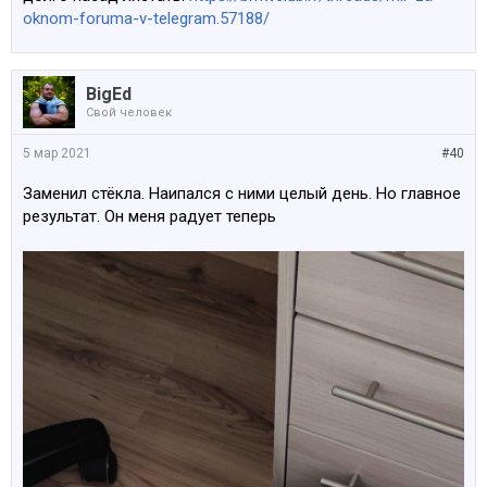
oknom-foruma-v-telegram.57188/
BigEd
Свой человек
5 мар 2021
#40
Заменил стёкла. Наипался с ними целый день. Но главное
результат. Он меня радует теперь