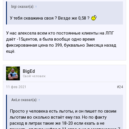
bigi сказал(а):
↑
У тебя скважина своя ? Везде же 0,58 ?
У нас алексела всем кто постоянные клиенты на ЛПГ
даёт -15центов, а была вообще одно время
фиксированная цена по 399, буквально 3месяца назад
ещё.
BigEd
Свой человек
11 фев 2021
#24
AxiLe сказал(а):
↑
Просто у человека есть льготы, и он пишет по своим
льготам во сколько встаёт ему газ. Но по факту
расход в литрах такие же 18-20 если ехать а не