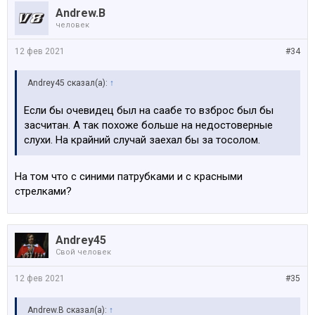
Andrew.B
человек
12 фев 2021
#34
Andrey45 сказал(а):
↑
Если бы очевидец был на саабе то взброс был бы
засчитан. А так похоже больше на недостоверные
слухи. На крайний случай заехал бы за тосолом.
На том что с синими патрубками и с красными
стрелками?
Andrey45
Свой человек
12 фев 2021
#35
Andrew.B сказал(а):
↑