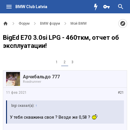
BMW Club Latvia
Форум
BMW форум
Мой BMW
BigEd E70 3.0si LPG - 460ткм, отчет об
эксплуатации!
1
2
3
Арчибальдо 777
Roadrunner
11 фев 2021
#21
bigi сказал(а):
↑
У тебя скважина своя ? Везде же 0,58 ?