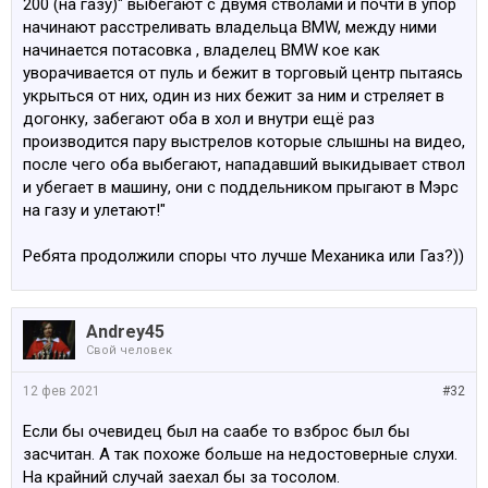
200 (на газу)" выбегают с двумя стволами и почти в упор
начинают расстреливать владельца BMW, между ними
начинается потасовка , владелец BMW кое как
уворачивается от пуль и бежит в торговый центр пытаясь
укрыться от них, один из них бежит за ним и стреляет в
догонку, забегают оба в хол и внутри ещё раз
производится пару выстрелов которые слышны на видео,
после чего оба выбегают, нападавший выкидывает ствол
и убегает в машину, они с поддельником прыгают в Мэрс
на газу и улетают!"
Ребята продолжили споры что лучше Механика или Газ?))
Andrey45
Свой человек
12 фев 2021
#32
Если бы очевидец был на саабе то взброс был бы
засчитан. А так похоже больше на недостоверные слухи.
На крайний случай заехал бы за тосолом.