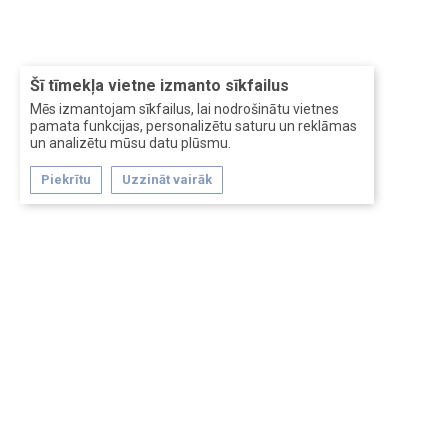
Šī tīmekļa vietne izmanto sīkfailus
Mēs izmantojam sīkfailus, lai nodrošinātu vietnes
pamata funkcijas, personalizētu saturu un reklāmas
un analizētu mūsu datu plūsmu.
Piekrītu
Uzzināt vairāk
Forum software by XenForo™
Перевод:
XF-Russia.ru