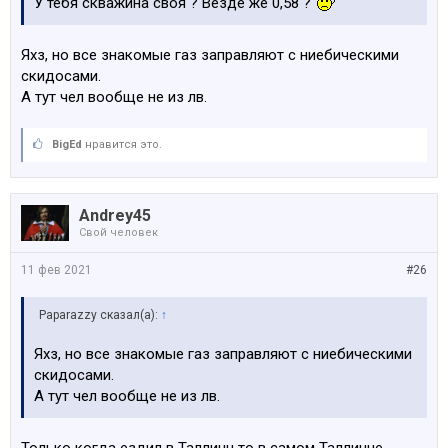
У тебя скважина своя ? Везде же 0,58 ?
Яхз, но все знакомые газ заправляют с ниебическими
скидосами.
А тут чел вообще не из лв.
BigEd
нравится это.
Andrey45
Свой человек
11 фев 2021
#26
Paparazzy сказал(а):
↑
Яхз, но все знакомые газ заправляют с ниебическими
скидосами.
А тут чел вообще не из лв.