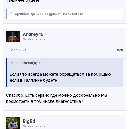
Таллинне будете
Арчибальдо 777
и
Андрюха*
нравится это.
Andrey45
Свой человек
11 фев 2021
#28
BigEd сказал(а):
↑
Если что всегда можете обращаться за помощью
если в Таллинне будете
Спасибо. Есть сервис где можно досконально МВ
посмотреть в том числе диагностика?
BigEd
Свой человек