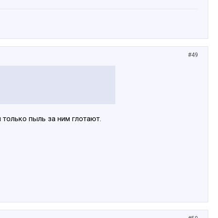
#49
ы только пыль за ним глотают.