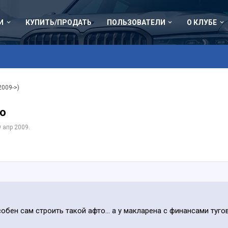
И
КУПИТЬ/ПРОДАТЬ
ПОЛЬЗОВАТЕЛИ
О КЛУБЕ
2009->)
bo
9 апр 2009
.
бен сам строить такой афто... а у макларена с финансами туго