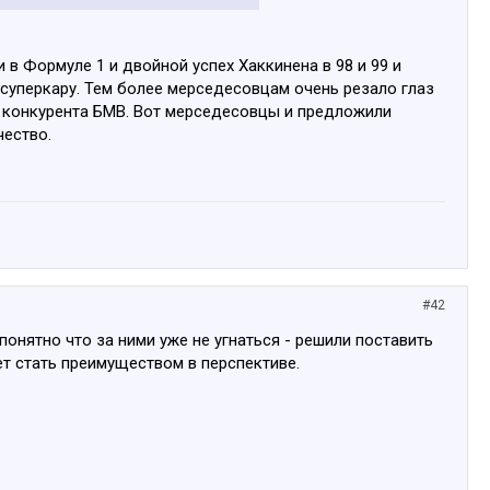
в Формуле 1 и двойной успех Хаккинена в 98 и 99 и
суперкару. Тем более мерседесовцам очень резало глаз
го конкурента БМВ. Вот мерседесовцы и предложили
чество.
#42
онятно что за ними уже не угнаться - решили поставить
ет стать преимуществом в перспективе.