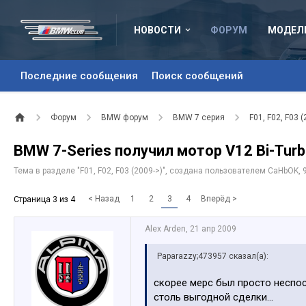
НОВОСТИ
ФОРУМ
МОДЕЛ
Последние сообщения
Поиск сообщений
Форум
BMW форум
BMW 7 серия
F01, F02, F03 (
BMW 7-Series получил мотор V12 Bi-Tur
Тема в разделе "
F01, F02, F03 (2009->)
", создана пользователем
CaHbOK
,
< Назад
1
2
3
4
Вперёд >
Страница 3 из 4
Alex Arden
,
21 апр 2009
Paparazzy;473957 сказал(а):
скорее мерс был просто неспосо
столь выгодной сделки...