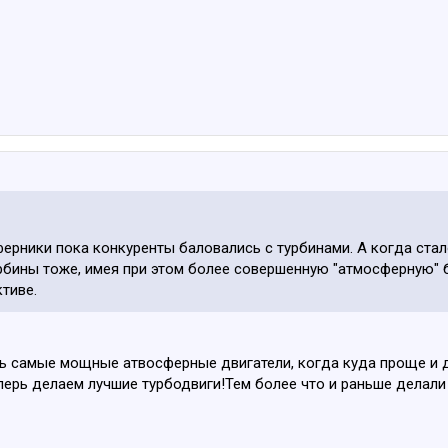
ники пока конкуренты баловались с турбинами. А когда стало
урбины тоже, имея при этом более совершенную "атмосферную" 
тиве.
ь самые мощные атвосферные двигатели, когда куда проще и 
перь делаем лучшие турбодвиги!Тем более что и раньше делал