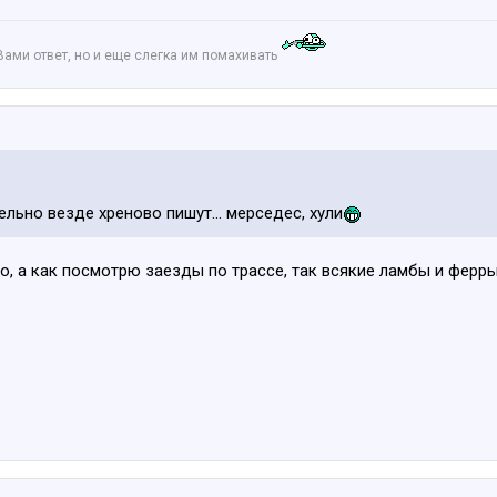
Вами ответ, но и еще слегка им помахивать
ельно везде хреново пишут... мерседес, хули
но, а как посмотрю заезды по трассе, так всякие ламбы и ферр