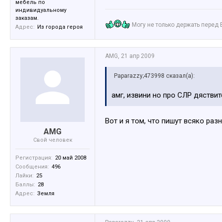
мебель по
индивидуальному
заказам.
Могу не только держать перед 
Адрес:
Из города героя
AMG
,
21 апр 2009
Paparazzy;473998 сказал(а):
амг, извини но про СЛР дяствит
Вот и я том, что пишут всяко раз
AMG
Свой человек
Регистрация:
20 май 2008
Сообщения:
496
Лайки:
25
Баллы:
28
Адрес:
Земля