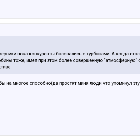
ники пока конкуренты баловались с турбинами. А когда стало
урбины тоже, имея при этом более совершенную "атмосферную" 
тиве.
урбы на многое способно(да простят миня люди что упоминул эт