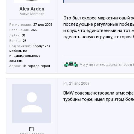
Alex Arden
Active Member
Это был скорее маркетинговый хо
последующие регулярные победы 
Регистрация:
27 дек 2005
и слух, что единственный на тот
Сообщения:
366
Лайки:
31
сделать новую игрушку, которая
Баллы:
28
Род занятий:
Корпусная
мебель по
индивидуальному
заказам.
Могу не только держать перед 
Адрес:
Из города героя
F1
,
21 апр 2009
BMW совершенствовали атмосферни
турбины тоже, имея при этом бол
F1