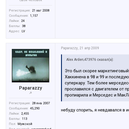
Свой человек
Регистрация:
21 авг 2008
Сообщения:
1,157
Лайки:
24
Баллы:
38
Адрес:
LV
Paparazzy
,
21 апр 2009
Alex Arden;473976 сказал(а):
Это был скорее маркетинговый 
Хаккинена в 98 и 99 и последу
суперкару. Тем более мерседес
Paparazzy
прославился с двигателем от п
☭
пропиарила и Мерседес и МакЛа
Регистрация:
28 янв 2007
Сообщения:
45,290
небуду спорить, я невдавался в 
Лайки:
2,455
Баллы:
113
Пол:
Мужской