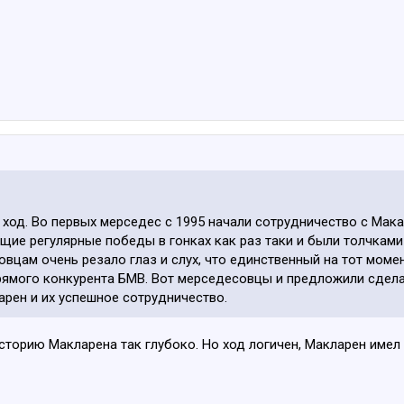
ход. Во первых мерседес с 1995 начали сотрудничество с Мака
ющие регулярные победы в гонках как раз таки и были толчкам
овцам очень резало глаз и слух, что единственный на тот момен
рямого конкурента БМВ. Вот мерседесовцы и предложили сдела
рен и их успешное сотрудничество.
историю Макларена так глубоко. Но ход логичен, Макларен имел