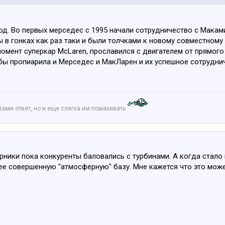
д. Во первых мерседес с 1995 начали сотрудничество с Маками 
в гонках как раз таки и были толчками к новому совместному 
 момент суперкар McLaren, прославился с двигателем от прямо
 бы пропиарила и Мерседес и МакЛарен и их успешное сотрудни
Вами ответ, но и еще слегка им помахивать
ки пока конкуренты баловались с турбинами. А когда стало п
ее совершенную "атмосферную" базу. Мне кажется что это мож