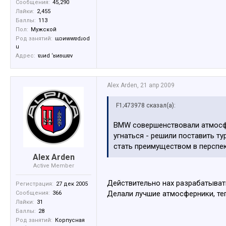
Сообщения:
45,290
Лайки:
2,455
Баллы:
113
Пол:
Мужской
Род занятий:
ɯɔиwwɐdɹоd
u
Адрес:
ɐɹиd ‘ʁиʚɯɐv
Alex Arden
,
21 апр 2009
F1;473978 сказал(а):
BMW совершенствовали атмосфер
угнаться - решили поставить т
стать преимуществом в перспек
Alex Arden
Active Member
Действительно нах разрабатыват
Регистрация:
27 дек 2005
Делали лучшие атмосферники, те
Сообщения:
366
Лайки:
31
Баллы:
28
Род занятий:
Корпусная