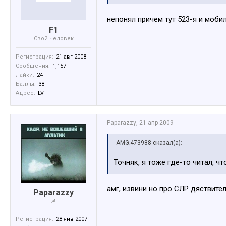
непонял причем тут 523-я и моби
F1
Свой человек
Регистрация:
21 авг 2008
Сообщения:
1,157
Лайки:
24
Баллы:
38
Адрес:
LV
Paparazzy
,
21 апр 2009
AMG;473988 сказал(а):
Точняк, я тоже где-то читал, ч
амг, извини но про СЛР дяствител
Paparazzy
☭
Регистрация:
28 янв 2007