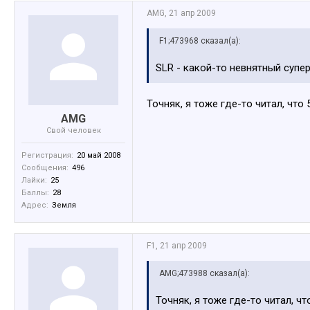
AMG
,
21 апр 2009
F1;473968 сказал(а):
SLR - какой-то невнятный супер
Точняк, я тоже где-то читал, что
AMG
Свой человек
Регистрация:
20 май 2008
Сообщения:
496
Лайки:
25
Баллы:
28
Адрес:
Земля
F1
,
21 апр 2009
AMG;473988 сказал(а):
Точняк, я тоже где-то читал, ч