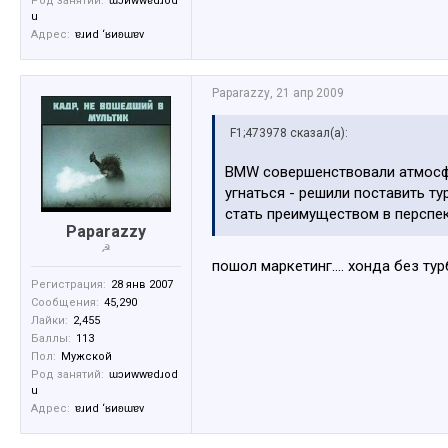
Род занятий:
ɯɔиwwɐdɹоd
u
Адрес:
ɐɹиd ‘ʁиʚɯɐv
Paparazzy
,
21 апр 2009
F1;473978 сказал(а):
BMW совершенствовали атмосфер
угнаться - решили поставить т
стать преимуществом в перспек
Paparazzy
☭
пошол маркетинг.... хонда без т
Регистрация:
28 янв 2007
Сообщения:
45,290
Лайки:
2,455
Баллы:
113
Пол:
Мужской
Род занятий:
ɯɔиwwɐdɹоd
u
Адрес:
ɐɹиd ‘ʁиʚɯɐv