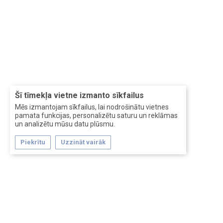
Šī tīmekļa vietne izmanto sīkfailus
Mēs izmantojam sīkfailus, lai nodrošinātu vietnes
pamata funkcijas, personalizētu saturu un reklāmas
un analizētu mūsu datu plūsmu.
Piekrītu
Uzzināt vairāk
Forum software by XenForo™