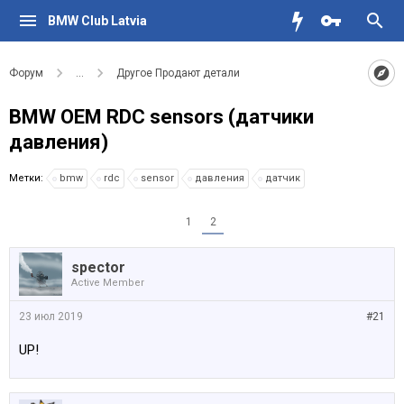
BMW Club Latvia
Форум
...
Другое Продают детали
BMW OEM RDC sensors (датчики
давления)
Метки:
bmw
rdc
sensor
давления
датчик
1
2
spector
Active Member
23 июл 2019
#21
UP!