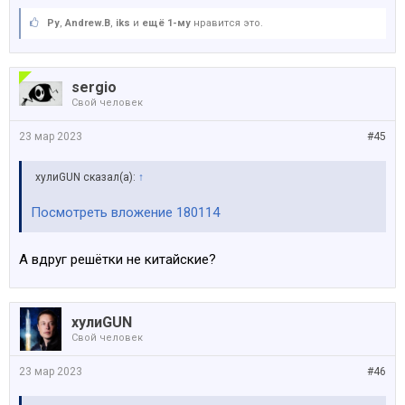
Ру
,
Andrew.B
,
iks
и
ещё 1-му
нравится это.
sergio
Свой человек
23 мар 2023
#45
хулиGUN сказал(а):
↑
Посмотреть вложение 180114
А вдруг решётки не китайские?
хулиGUN
Свой человек
23 мар 2023
#46