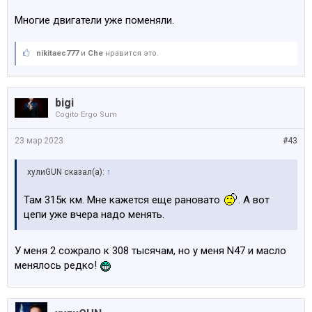
Многие двигатели уже поменяли.
nikitaec777
и
Che
нравится это.
bigi
Cogito Ergo Sum
23 мар 2023
#43
хулиGUN сказал(а):
↑
Там 315к км. Мне кажется еще рановато
. А вот
цепи уже вчера надо менять.
У меня 2 сожрало к 308 тысячам, но у меня N47 и масло
менялось редко!