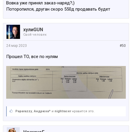
Вовка уже принял заказ-наряд?;)
Поторопился, друган скоро 550д продавать будет
хулиGUN
Свой человек
24 мар 2023
#50
Прошел ТО, все по нулям
Paparazzy
,
Андрюха*
и
nightracer
нравится это.