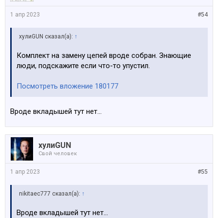
1 апр 2023
#54
хулиGUN сказал(а):
↑
Комплект на замену цепей вроде собран. Знающие
люди, подскажите если что-то упустил.
Посмотреть вложение 180177
Вроде вкладышей тут нет…
хулиGUN
Свой человек
1 апр 2023
#55
nikitaec777 сказал(а):
↑
Вроде вкладышей тут нет…