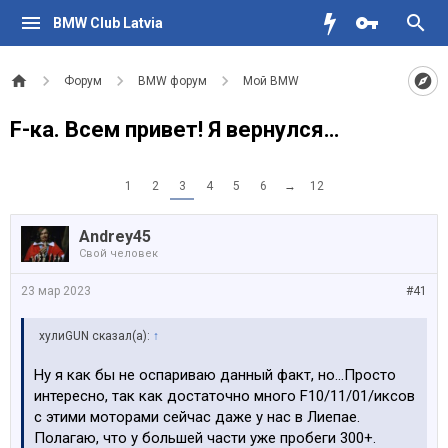
BMW Club Latvia
Форум
BMW форум
Мой BMW
F-ка. Всем привет! Я вернулся…
1
2
3
4
5
6
→
12
Andrey45
Свой человек
23 мар 2023
#41
хулиGUN сказал(а):
↑
Ну я как бы не оспариваю данный факт, но…Просто
интересно, так как достаточно много F10/11/01/иксов
с этими моторами сейчас даже у нас в Лиепае.
Полагаю, что у большей части уже пробеги 300+.