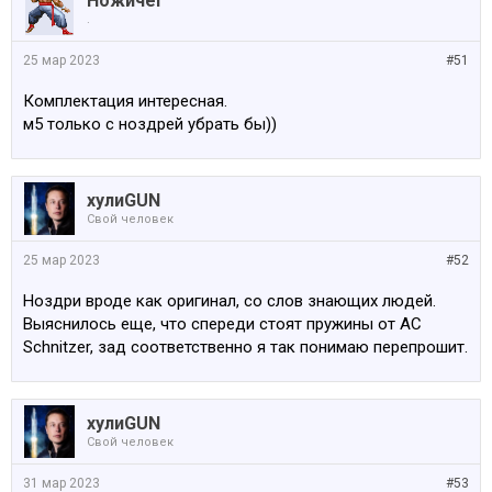
НожичеГ
.
25 мар 2023
#51
Комплектация интересная.
м5 только с ноздрей убрать бы))
хулиGUN
Свой человек
25 мар 2023
#52
Ноздри вроде как оригинал, со слов знающих людей.
Выяснилось еще, что спереди стоят пружины от AC
Schnitzer, зад соответственно я так понимаю перепрошит.
хулиGUN
Свой человек
31 мар 2023
#53