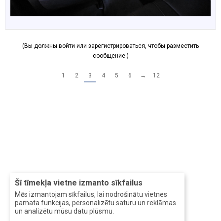
(Вы должны войти или зарегистрироваться, чтобы разместить
сообщение.)
1
2
3
4
5
6
→
12
Šī tīmekļa vietne izmanto sīkfailus
Mēs izmantojam sīkfailus, lai nodrošinātu vietnes
pamata funkcijas, personalizētu saturu un reklāmas
un analizētu mūsu datu plūsmu.