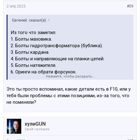
2 апр 2023
#59
Евгений. сказал(а):
↑
Из того что заметил.
1. Болты маховика.
2. Болты гидротрансформатора (бублика).
3. Болты кардана.
4. Болты и направляющие на планки цепей.
5. Болты натяжителя.
6. Оринги на обрати форсунок.
Нажмите, чтобы раскрыть...
7. Оринг на заливную горловину масла.
8. Оринг на датчик распредвала.
Это ты просто вспоминал, какие детали есть в F10, или у
9. Прокладки впускного коллектора
тебя были проблемы с этими позициями, из-за того, что
не поменяли?
Если ещё что вспомню - допишу.
хулиGUN
Свой человек