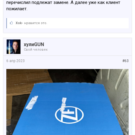
перечислил подлежат замене. А далее уже как клиент
пожилает.
Xok-
нравится это.
хулиGUN
Свой человек
6 апр 2023
#63