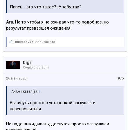
Пипец… это что такое?! У тебя так?
Ага. Не то чтобы я не ожидал что-то подобное, но
результат превзошел ожидания.
nikitaec777
нравится это.
bigi
Cogito Ergo Sum
26 май 2023
#75
AxiLe сказал(а):
↑
Выкинуть просто с установкой заглушек и
перепрошиться.
Не надо выкидывать, доепутся, просто заглушки и
перепрошивка!