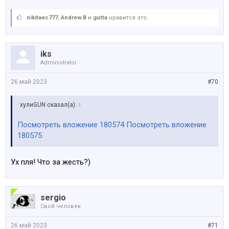
nikitaec777
,
Andrew.B
и
gutta
нравится это.
iks
Administrator
26 май 2023
#70
хулиGUN сказал(а):
↑
Посмотреть вложение 180574
Посмотреть вложение
180575
Ух пля! Что за жесть?)
sergio
Свой человек
26 май 2023
#71