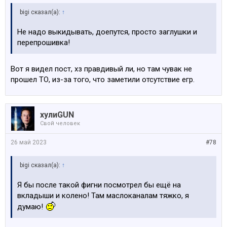
bigi сказал(а):
↑
Не надо выкидывать, доепутся, просто заглушки и
перепрошивка!
Вот я видел пост, хз правдивый ли, но там чувак не
прошел ТО, из-за того, что заметили отсутствие егр.
хулиGUN
Свой человек
26 май 2023
#78
bigi сказал(а):
↑
Я бы после такой фигни посмотрел бы ещё на
вкладыши и колено! Там маслоканалам тяжко, я
думаю!