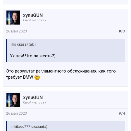
хулиGUN
Свой человек
26 май 2023
#73
iks сказал(а):
↑
Ух пля! Что за жесть?)
Это результат регламентного обслуживания, как того
требует BMW
хулиGUN
Свой человек
26 май 2023
#74
nikitaec777 сказал(а):
↑