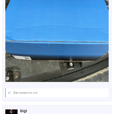
Zor
нравится это.
bigi