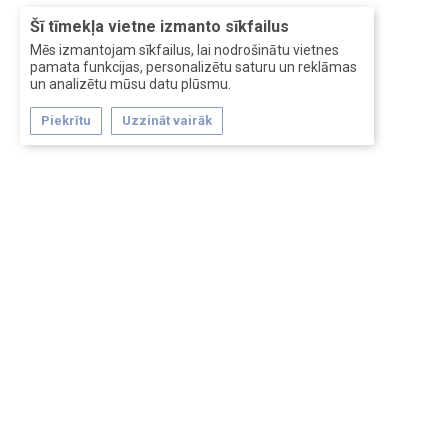
Šī tīmekļa vietne izmanto sīkfailus
Mēs izmantojam sīkfailus, lai nodrošinātu vietnes
pamata funkcijas, personalizētu saturu un reklāmas
un analizētu mūsu datu plūsmu.
Piekrītu
Uzzināt vairāk
Forum software by XenForo™
Перевод:
XF-Russia.ru
Сделано в
Entrypoint
Обратная связь
Помощь
Условия и правила