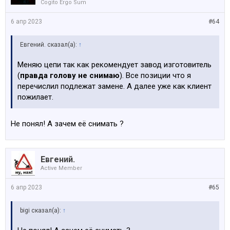
Cogito Ergo Sum
6 апр 2023
#64
Евгений. сказал(а):
↑
Меняю цепи так как рекомендует завод изготовитель
(
правда голову не снимаю
). Все позиции что я
перечислил подлежат замене. А далее уже как клиент
пожилает.
Не понял! А зачем её снимать ?
Евгений.
Active Member
6 апр 2023
#65
bigi сказал(а):
↑