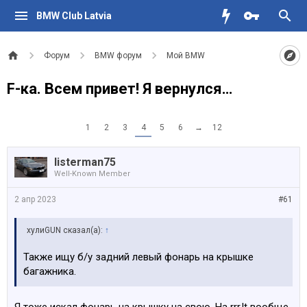
BMW Club Latvia
Форум
BMW форум
Мой BMW
F-ка. Всем привет! Я вернулся…
1
2
3
4
5
6
→
12
listerman75
Well-Known Member
2 апр 2023
#61
хулиGUN сказал(а):
↑
Также ищу б/у задний левый фонарь на крышке
багажника.