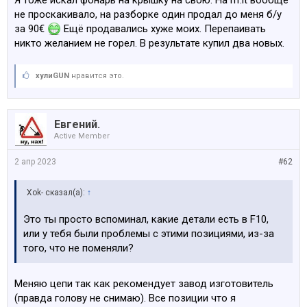
Я тоже искал фонарь на крышку на свою. На rrr.lt вообще
не проскакивало, на разборке один продал до меня б/у
за 90€
Ещё продавались хуже моих. Перепаивать
никто желанием не горел. В результате купил два новых.
хулиGUN
нравится это.
Евгений.
Active Member
2 апр 2023
#62
Xok- сказал(а):
↑
Это ты просто вспоминал, какие детали есть в F10,
или у тебя были проблемы с этими позициями, из-за
того, что не поменяли?
Меняю цепи так как рекомендует завод изготовитель
(правда голову не снимаю). Все позиции что я