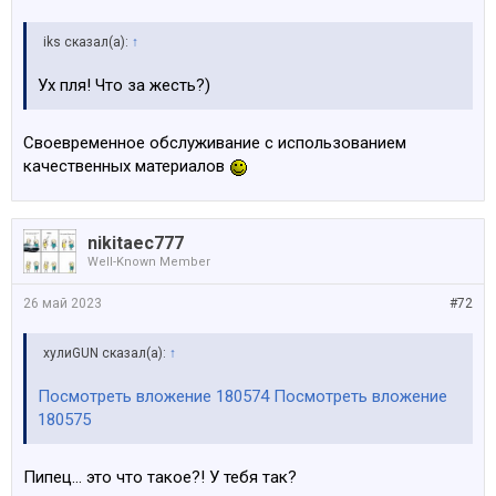
iks сказал(а):
↑
Ух пля! Что за жесть?)
Своевременное обслуживание с использованием
качественных материалов
nikitaec777
Well-Known Member
26 май 2023
#72
хулиGUN сказал(а):
↑
Посмотреть вложение 180574
Посмотреть вложение
180575
Пипец… это что такое?! У тебя так?