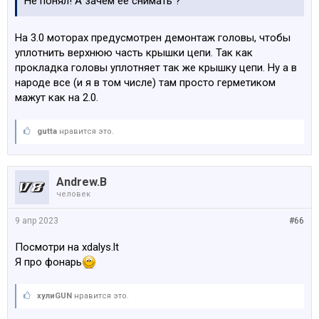
Не понял! А зачем её снимать ?
На 3.0 моторах предусмотрен демонтаж головы, чтобы
уплотнить верхнюю часть крышки цепи. Так как
прокладка головы уплотняет так же крышку цепи. Ну а в
народе все (и я в том числе) там просто герметиком
мажут как на 2.0.
gutta
нравится это.
Andrew.B
человек
9 апр 2023
#66
Посмотри на xdalys.lt
Я про фонарь
хулиGUN
нравится это.