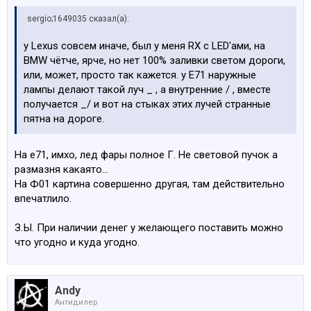
sergio;1649035 сказал(а):
у Lexus совсем иначе, был у меня RX с LED'ами, на
BMW чётче, ярче, но нет 100% заливки светом дороги,
или, может, просто так кажется. у E71 наружные
лампы делают такой луч _ , а внутренние / , вместе
получается _/ и вот на стыках этих лучей странные
пятна на дороге.
На е71, имхо, лед фары полное Г. Не световой пучок а
размазня какаято...
На Ф01 картина совершенно другая, там действительно
впечатлило.
З.Ы. При наличии денег у желающего поставить можно
что угодно и куда угодно.
Andy
Антидилер