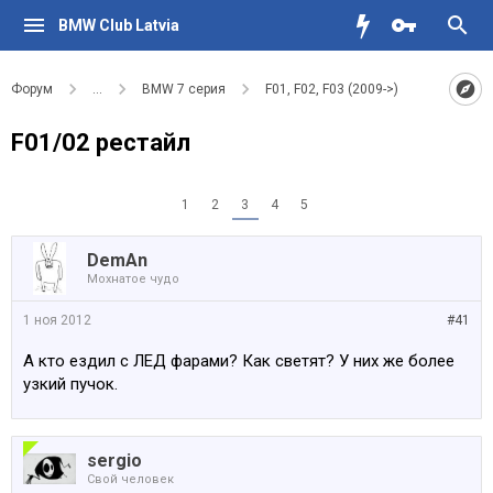
BMW Club Latvia
Форум
...
BMW 7 серия
F01, F02, F03 (2009->)
F01/02 рестайл
1
2
3
4
5
DemAn
Мохнатое чудо
1 ноя 2012
#41
А кто ездил с ЛЕД фарами? Как светят? У них же более
узкий пучок.
sergio
Свой человек