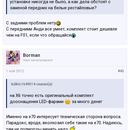
установке никогда не было, а как дела обстоят с
заменой передних на белые рестайловые?
C задними проблем нету
С передними Анди все умеет, комплект стоит дешевле
чем на F01, если что обращайся
Borman
Нихт капитулирен!
1 ноя 2012
#45
kolkin;1649014 сказал(а):
на X6 точно есть оригинальный комплект
дооснащения LED-фарами
за много денег
Именно на е70 интересует техническая сторона вопроса.
Парадокс, вроде, вколхозил себе такие на е70. Надеюсь,
там не полморды менять надо