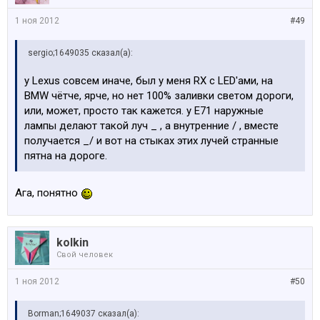
1 ноя 2012
#49
sergio;1649035 сказал(а):
у Lexus совсем иначе, был у меня RX с LED'ами, на
BMW чётче, ярче, но нет 100% заливки светом дороги,
или, может, просто так кажется. у E71 наружные
лампы делают такой луч _ , а внутренние / , вместе
получается _/ и вот на стыках этих лучей странные
пятна на дороге.
Ага, понятно
kolkin
Свой человек
1 ноя 2012
#50
Borman;1649037 сказал(а):