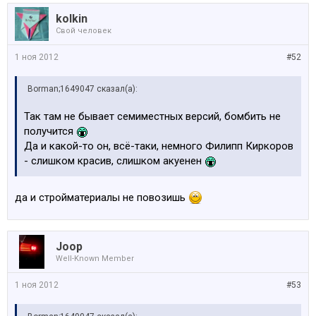
kolkin
Свой человек
1 ноя 2012
#52
Borman;1649047 сказал(а):
Так там не бывает семиместных версий, бомбить не
получится
Да и какой-то он, всё-таки, немного Филипп Киркоров
- слишком красив, слишком акуенен
да и стройматериалы не повозишь
Joop
Well-Known Member
1 ноя 2012
#53