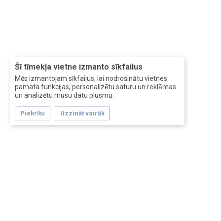
Šī tīmekļa vietne izmanto sīkfailus
Mēs izmantojam sīkfailus, lai nodrošinātu vietnes
pamata funkcijas, personalizētu saturu un reklāmas
un analizētu mūsu datu plūsmu.
Piekrītu
Uzzināt vairāk
Forum software by XenForo™
Перевод:
XF-Russia.ru