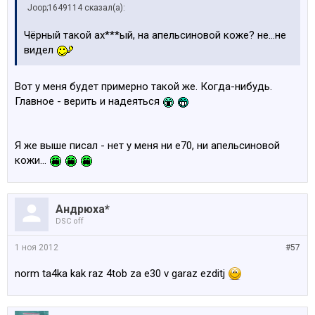
Joop;1649114 сказал(а):
Чёрный такой ах***ый, на апельсиновой коже? не...не
видел
Вот у меня будет примерно такой же. Когда-нибудь.
Главное - верить и надеяться
Я же выше писал - нет у меня ни е70, ни апельсиновой
кожи...
Андрюха*
DSC off
1 ноя 2012
#57
norm ta4ka kak raz 4tob za e30 v garaz ezditj