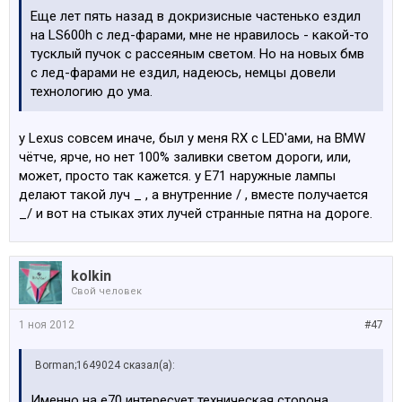
Еще лет пять назад в докризисные частенько ездил
на LS600h с лед-фарами, мне не нравилось - какой-то
тусклый пучок с рассеяным светом. Но на новых бмв
с лед-фарами не ездил, надеюсь, немцы довели
технологию до ума.
у Lexus совсем иначе, был у меня RX с LED'ами, на BMW
чётче, ярче, но нет 100% заливки светом дороги, или,
может, просто так кажется. у E71 наружные лампы
делают такой луч _ , а внутренние / , вместе получается
_/ и вот на стыках этих лучей странные пятна на дороге.
kolkin
Свой человек
1 ноя 2012
#47
Borman;1649024 сказал(а):
Именно на е70 интересует техническая сторона