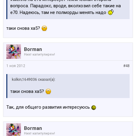
вопроса. Парадокс, вроде, вколхозил себе такие на
е70. Надеюсь, там не полморды менять надо
таки снова ха5?
Borman
Нихт капитулирен!
1 ноя 2012
#48
kolkin;1649036 сказал(а):
таки снова ха5?
Так, для общего развития интересуюсь
Borman
Нихт капитулирен!