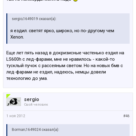
sergio;1649019 сказал(а):
я ездил. светят ярко, широко, но по-другому чем
Xenon.
Еще лет пять назад в докризисные частенько ездил на
LS600h с лед-фарами, мне не нравилось - какой-то
тусклый пучок с рассеяным светом. Но на новых бмв с
лед-фарами не ездил, надеюсь, немцы довели
технологию до ума.
sergio
Свой человек
1 ноя 2012
#46
Borman;1649024 сказал(а):