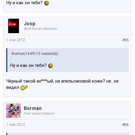
Ну и как он тебе?
Joop
Well-Known Member
1 ноя 2012
#55
Borman;1649113 сказал(а):
Ну и как он тебе?
Чёрный такой ах***ый, на апельсиновой коже? не...не
видел
Borman
Нихт капитулирен!
1 ноя 2012
#56