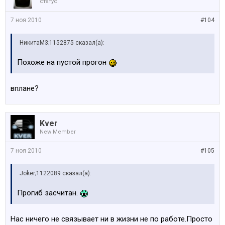
статус
7 ноя 2010
#104
НикитаМ3;1152875 сказал(а):
Похоже на пустой прогон
вплане?
Kver
New Member
7 ноя 2010
#105
Joker;1122089 сказал(а):
Прогиб засчитан.
Нас ничего не связывает ни в жизни не по работе.Просто