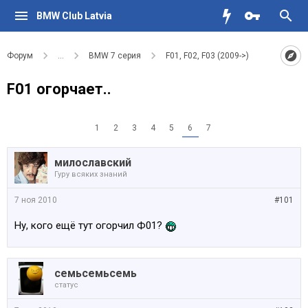
BMW Club Latvia
Форум
...
BMW 7 серия
F01, F02, F03 (2009->)
F01 огорчает..
1
2
3
4
5
6
7
милославский
Гуру всяких знаний
7 ноя 2010
#101
Ну, кого ещё тут огорчил Ф01?
семьсемьсемь
статус