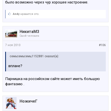
было возможно через чур хорошее настроение.
Andy
нравится это.
НикитаМ3
Свой человек
7 ноя 2010
#106
семьсемьсемь;1152881 сказал(а):
вплане?
Парнишка на российском сайте может иметь большую
фантазию .
НожичеГ
.