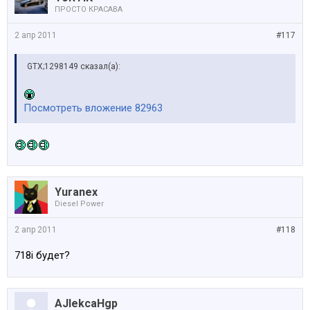
ПРОСТО КРАСАВА
2 апр 2011
#117
GTX;1298149 сказал(а):
Посмотреть вложение 82963
Yuranex
Diesel Power
2 апр 2011
#118
718i будет?
AJlekcaHgp