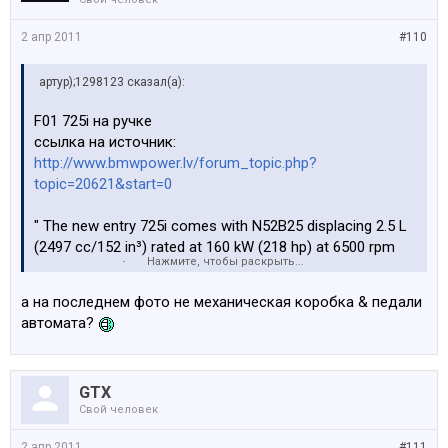
2 апр 2011
#110
артур);1298123 сказал(а):
F01 725i на ручке
ссылка на источник:
http://www.bmwpower.lv/forum_topic.php?
topic=20621&start=0
" The new entry 725i comes with N52B25 displacing 2.5 L
(2497 cc/152 in³) rated at 160 kW (218 hp) at 6500 rpm
Нажмите, чтобы раскрыть...
and 250 N·m (184 ft·lbf) at 2750-4250 rpm. This model will
be mated with either 7-speed automatic or 6-speed
а на последнем фото не механическая коробка & педали
manual."
автомата?
GTX
Свой человек
2 апр 2011
#111