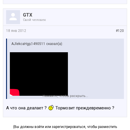
GTX
Свой человек
18 янв 2012
#120
AJlekcaHgp;1490511 сказал(а):
Нажмите, чтобы раскрыть...
вот,меня всегда интересовал вопрос,как эта
А что она деалает ?
Тормозит преждевременно ?
система будет работать спустя время
))
(Вы должны войти или зарегистрироваться, чтобы разместить