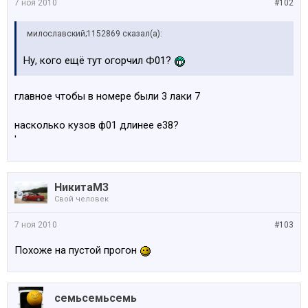
7 ноя 2010
#102
милославский;1152869 сказал(а):
Ну, кого ещё тут огорчил Ф01?
главное чтобы в номере были 3 лаки 7
насколько кузов ф01 длинее е38?
'
НикитаМ3
Свой человек
7 ноя 2010
#103
Похоже на пустой прогон
семьсемьсемь