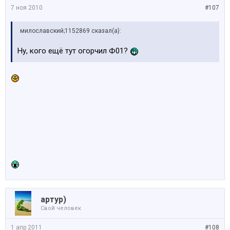
7 ноя 2010
#107
милославский;1152869 сказал(а):
Ну, кого ещё тут огорчил Ф01?
артур)
Свой человек
1 апр 2011
#108