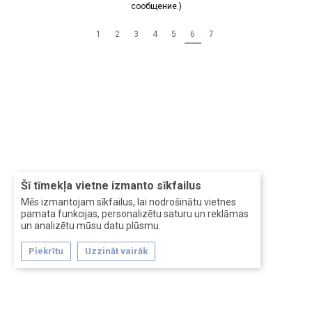
сообщение.)
1
2
3
4
5
6
7
Šī tīmekļa vietne izmanto sīkfailus
Mēs izmantojam sīkfailus, lai nodrošinātu vietnes
pamata funkcijas, personalizētu saturu un reklāmas
un analizētu mūsu datu plūsmu.
Piekrītu
Uzzināt vairāk