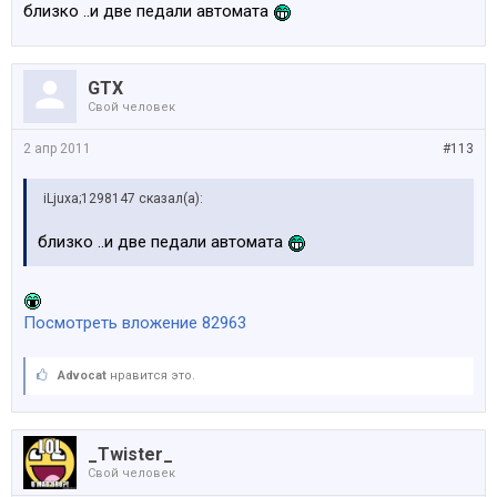
близко ..и две педали автомата
GTX
Свой человек
2 апр 2011
#113
iLjuxa;1298147 сказал(а):
близко ..и две педали автомата
Посмотреть вложение 82963
Advocat
нравится это.
_Twister_
Свой человек