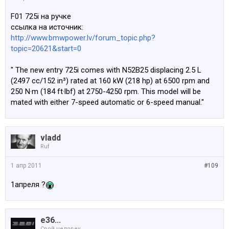
F01 725i на ручке
ссылка на источник:
http://www.bmwpower.lv/forum_topic.php?
topic=20621&start=0
" The new entry 725i comes with N52B25 displacing 2.5 L
(2497 cc/152 in³) rated at 160 kW (218 hp) at 6500 rpm and
250 N·m (184 ft·lbf) at 2750-4250 rpm. This model will be
mated with either 7-speed automatic or 6-speed manual."
vladd
Ruf
1 апр 2011
#109
1апреля ?
e36...
Свой человек