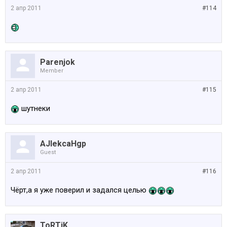
2 апр 2011
#114
Parenjok
Member
2 апр 2011
#115
шутнеки
AJlekcaHgp
Guest
2 апр 2011
#116
Чёрт,а я уже поверил и задался целью
ToRTiK