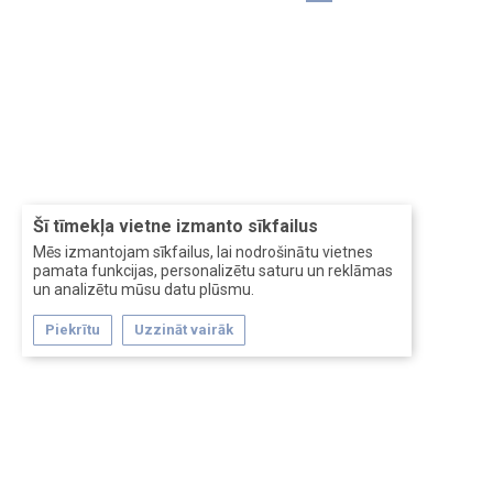
Šī tīmekļa vietne izmanto sīkfailus
Mēs izmantojam sīkfailus, lai nodrošinātu vietnes
pamata funkcijas, personalizētu saturu un reklāmas
un analizētu mūsu datu plūsmu.
Piekrītu
Uzzināt vairāk