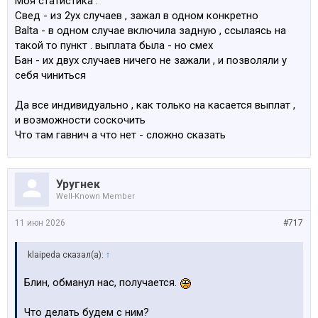
Моя статистика :
Свед - из 2ух случаев , зажал в одном конкретно
Balta - в одном случае включила задную , ссылаясь на
такой то пункт . выплата была - но смех
Бан - их двух случаев ничего не зажали , и позволяли у
себя чиниться
Да все индивидуально , как только на касается выплат ,
и возможности соскочить
Что там гавнич а что нет - сложно сказать
Уругнек
Well-Known Member
11 июн 2026
#717
klaipeda сказал(а):
↑
Блин, обманул нас, получается.
Что делать будем с ним?