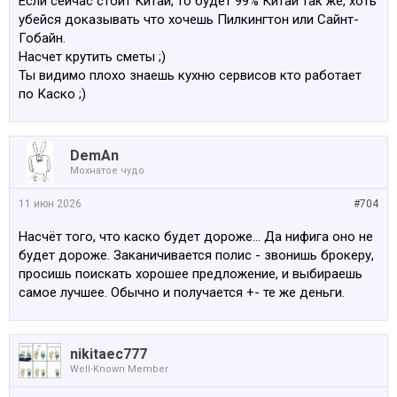
Если сейчас стоит Китай, то будет 99% Китай так же, хоть
убейся доказывать что хочешь Пилкингтон или Сайнт-
Гобайн.
Насчет крутить сметы ;)
Ты видимо плохо знаешь кухню сервисов кто работает
по Каско ;)
DemAn
Мохнатое чудо
11 июн 2026
#704
Насчёт того, что каско будет дороже... Да нифига оно не
будет дороже. Заканичивается полис - звонишь брокеру,
просишь поискать хорошее предложение, и выбираешь
самое лучшее. Обычно и получается +- те же деньги.
nikitaec777
Well-Known Member