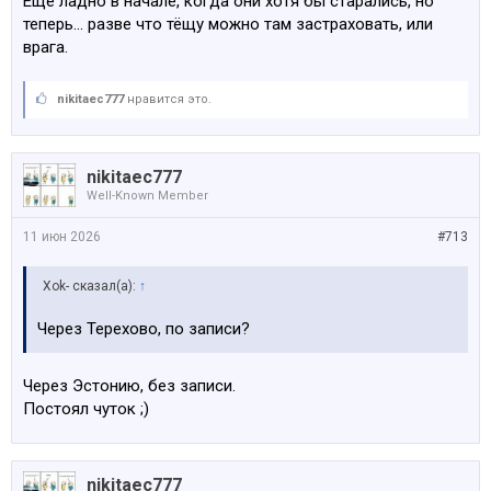
Ещё ладно в начале, когда они хотя бы старались, но
теперь... разве что тёщу можно там застраховать, или
врага.
nikitaec777
нравится это.
nikitaec777
Well-Known Member
11 июн 2026
#713
Xok- сказал(а):
↑
Через Терехово, по записи?
Через Эстонию, без записи.
Постоял чуток ;)
nikitaec777