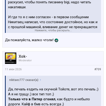
раскусил, чтобы понять писанину bigi, надо читать
накативши.
И где то я с ним согласен - в первом сообщении
Никитаец написал, что состояние достойное, но как и
с прошлой машиной, вливание денег не прекращается
Нажмите, чтобы раскрыть...
и практически на каждой странице отчет об
очередном ремонте. Спасибо форумчанам, что
Да пожалуйста, жалко чтоли!
разбавляют этот блог ремонтов своей болтовней.
Xok-
Moderator
11 июн 2026
#709
nikitaec777 сказал(а):
↑
Да, печаль ездить на скучной Тойоте, вот это печаль ;)
А я не грущу ;) все тип топ ;)
Только что в Питер сгонял
, как будто и небыло
дороги. Кайф в бмв есть всегда ;)