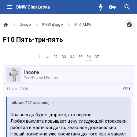
BMW Club Latvia
Форум
BMW форум
Мой BMW
F10 Пять-три-пять
1
←
32
33
34
35
36
37
Incore
Well-Known Member
11 июн 2026
#701
nikitaec777 сказал(а):
↑
Она всегда будет дороже, это первое.
Любая выплата повышает цену следующей страховки,
работал в Балте когда-то, знаю все досканально.
Новый полис мне уже посчитали до того как я заявил