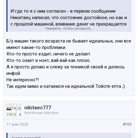
И где то я с ним согласен - в первом сообщении
Никитаец написал, что состояние достойное, но как и
с прошлой машиной, вливание денег не прекращается
Нажмите, чтобы раскрыть...
и практически на каждой странице отчет об
очередном ремонте. Спасибо форумчанам, что
Б/у машин такого возраста не бывает идеальных, они все
разбавляют этот блог ремонтов своей болтовней.
имеют какие-то проблемки.
Кто-то просто ездит, ничего не делает.
Кто-то охает и ноет, вай вай как плохо.
А я просто делаю и слежу за техникой своей и делюсь
инфой.
Не интересно?!
Так идем мимо и катаемся на идеальной Тойоте епта ;)
nikitaec777
Well-Known Member
11 июн 2026
#703