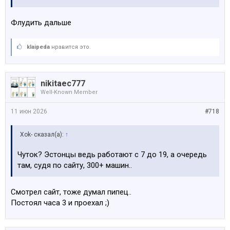
Флудить дальше
klaipeda
нравится это.
nikitaec777
Well-Known Member
11 июн 2026
#718
Xok- сказал(а):
↑
Чуток? Эстонцы ведь работают с 7 до 19, а очередь
там, судя по сайту, 300+ машин..
Смотрел сайт, тоже думал пипец..
Постоял часа 3 и проехал ;)