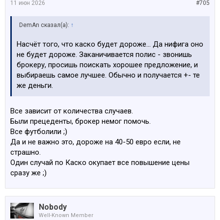
11 июн 2026
#705
DemAn сказал(а):
↑
Насчёт того, что каско будет дороже... Да нифига оно
не будет дороже. Заканичивается полис - звонишь
брокеру, просишь поискать хорошее предложение, и
выбираешь самое лучшее. Обычно и получается +- те
же деньги.
Все зависит от количества случаев.
Были прецеденты, брокер немог помочь.
Все футболили ;)
Да и не важно это, дороже на 40-50 евро если, не
страшно.
Один случай по Каско окупает все повышение цены
сразу же ;)
Nobody
Well-Known Member