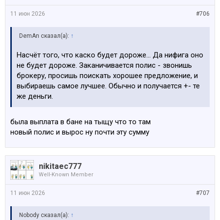
11 июн 2026
#706
DemAn сказал(а):
↑
Насчёт того, что каско будет дороже... Да нифига оно
не будет дороже. Заканичивается полис - звонишь
брокеру, просишь поискать хорошее предложение, и
выбираешь самое лучшее. Обычно и получается +- те
же деньги.
была выплата в бане на тыщу что то там
новый полис и вырос ну почти эту сумму
nikitaec777
Well-Known Member
11 июн 2026
#707
Nobody сказал(а):
↑