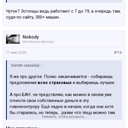
Чуток? Эстонцы ведь работают с 7 до 19, а очередь там,
судя по сайту, 300+ машин..
Nobody
Well-Known Member
11 июн 2026
#716
DemAn сказал(а):
↑
Я же про другое. Полис заканчивается - собираешь
предложения
всех страховых
и выбираешь лучшее.
А про БАН.. не предствляю, как можно в своём уме
отнести свои собственные деньги в эту
говноконтрору. Ещё ладно в начале, когда они хотя
бы старались, но теперь... разве что тёщу можно там
Нажмите, чтобы раскрыть...
застраховать, или врага.