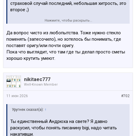
страховой случай последний, небольшая хитрость, это
второе ;)
Нажмите, чтобы раскрыть...
Стекло Saint Gobain, если надо лого бмв, то тогда
платишь самориск 150 евро и будет тебе орига с лого
Да вопрос чисто из любопытства. Тоже нужно стекло
и тд ;)
поменять (запесочило), но хотелось бы понимать, где
Но мне это нахер не упало ;)
поставят оригу/или почти оригу.
Отличное новое стекло, как слеза.
Пока что выглядит, что там где ты делал просто сметы
Чистый кайф ;)
хорошо крутить умеют.
nikitaec777
Well-Known Member
11 июн 2026
#702
Уругнек сказал(а):
↑
Ты единственный Андрюха на свете? Я давно
раскусил, чтобы понять писанину bigi, надо читать
накативши.