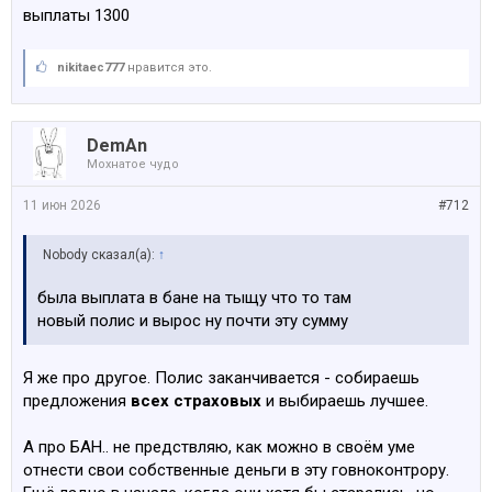
выплаты 1300
nikitaec777
нравится это.
DemAn
Мохнатое чудо
11 июн 2026
#712
Nobody сказал(а):
↑
была выплата в бане на тыщу что то там
новый полис и вырос ну почти эту сумму
Я же про другое. Полис заканчивается - собираешь
предложения
всех страховых
и выбираешь лучшее.
А про БАН.. не предствляю, как можно в своём уме
отнести свои собственные деньги в эту говноконтрору.