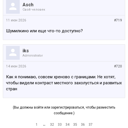
Asch
Свой человек
11 июн 2026
#719
Шумилкино или еще что-то доступно?
iks
Administrator
14 июн 2026
#720
Как я понимаю, совсем хреново с границами. Не хотят,
чтобы видели контраст местного захолусться и развитых
стран
(Вы должны войти или зарегистрироваться, чтобы разместить
сообщение.)
1
←
32
33
34
35
36
37