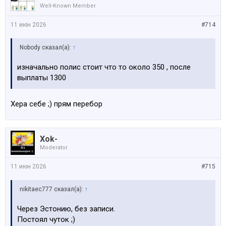
Well-Known Member
11 июн 2026
#714
Nobody сказал(а):
↑
изначально полис стоит что то около 350 , после
выплаты 1300
Хера себе ;) прям перебор
Xok-
Moderator
11 июн 2026
#715
nikitaec777 сказал(а):
↑
Через Эстонию, без записи.
Постоял чуток ;)