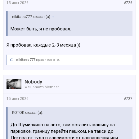
15 июн 2026
#726
nikitaec777 сказал(а):
↑
Может быть, я не пробовал.
Я пробовал, каждые 2-3 месяца ))
nikitaec777
нравится это.
Nobody
Well-Known Member
15 июн 2026
#727
KOTOK сказал(а):
↑
До Шумилкино на авто, там оставить машину на
парковке, границу перейти пешком, на такси до
Пскова от туда в завсимости от направления или