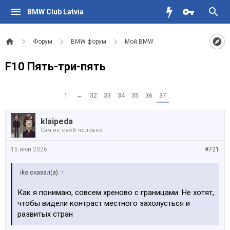
BMW Club Latvia
Форум
BMW форум
Мой BMW
F10 Пять-три-пять
1
←
32
33
34
35
36
37
klaipeda
Сам не свой человек
15 июн 2026
#721
iks сказал(а):
↑
Как я понимаю, совсем хреново с границами. Не хотят,
чтобы видели контраст местного захолусться и
развитых стран