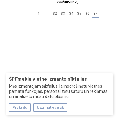
сообщение.)
1
←
32
33
34
35
36
37
Šī tīmekļa vietne izmanto sīkfailus
Mēs izmantojam sīkfailus, lai nodrošinātu vietnes
pamata funkcijas, personalizētu saturu un reklāmas
un analizētu mūsu datu plūsmu.
Piekrītu
Uzzināt vairāk