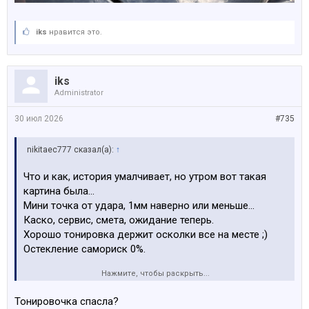
iks
нравится это.
iks
Administrator
30 июл 2026
#735
nikitaec777 сказал(а):
↑
Что и как, история умалчивает, но утром вот такая
картина была…
Мини точка от удара, 1мм наверно или меньше…
Каско, сервис, смета, ожидание теперь.
Хорошо тонировка держит осколки все на месте ;)
Остекление самориск 0%.
Нажмите, чтобы раскрыть...
Посмотреть вложение 185524
Тонировочка спасла?
Посмотреть вложение 185525