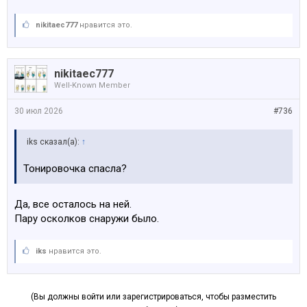
Посмотреть вложение 185526
nikitaec777
нравится это.
nikitaec777
Well-Known Member
30 июл 2026
#736
iks сказал(а):
↑
Тонировочка спасла?
Да, все осталось на ней.
Пару осколков снаружи было.
iks
нравится это.
(Вы должны войти или зарегистрироваться, чтобы разместить