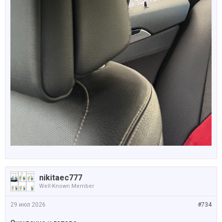
nikitaec777
Well-Known Member
29 июл 2026
#734