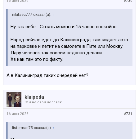
16 июн 2026
#730
nikitaec777 сказал(а):
↑
Ну так себе… Стоять можно и 15 часов спокойно.
Народ сейчас едет до Калининграда, там кидает авто
на парковке и летит на самолете в Пите или Москву.
Пару человек так совсем недавно делали.
Хз как там это по факту.
А в Калининград таких очередей нет?
klaipeda
Сам не свой человек
16 июн 2026
#731
listerman75 сказал(а):
↑