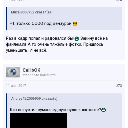
Muxa;2006952 сказал(а):
+1, только OOOO под цензурой
Раз в кадр попал и радовался бы!
Закину всё на
файлем.лв А то очень тяжёлые фотки. Пришлось
уменьшать. И не всё.
CaHbOK
атсалдэтс бэмбистс
11 июн 2017
#73
Andrey45;2006959 сказал(а):
Кто выпустил сумасшедшую пулю к школоте?