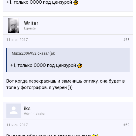
+1, только OOOO под цензурой
Writer
Egoiste
11 июн 2017
#68
Muxa;2006952 сказал(а):
+1, только OOOO под цензурой
Вот когда перекрасишь и заменишь оптику, она будет в
топе у фотографов, я уверен )))
iks
Administrator
11 июн 2017
#69