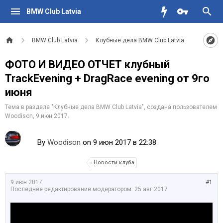
BMW Club Latvia
BMW Club Latvia
Клубные дела BMW Club Latvia
ФОТО И ВИДЕО ОТЧЕТ клубный
TrackEvening + DragRace evening от 9го
июня
Тема в разделе "
Клубные дела BMW Club Latvia
", создана пользователем
Woodison
,
9 июн 2017
.
By
Woodison
on 9 июн 2017 в 22:38
Новости клуба
9 июн 2017
#1
Последнее редактирование модератором:
25 авг 2017