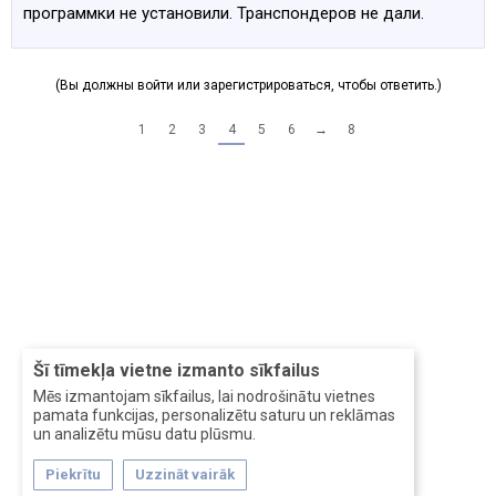
программки не установили. Транспондеров не дали.
(Вы должны войти или зарегистрироваться, чтобы ответить.)
1
2
3
4
5
6
→
8
Šī tīmekļa vietne izmanto sīkfailus
Mēs izmantojam sīkfailus, lai nodrošinātu vietnes
pamata funkcijas, personalizētu saturu un reklāmas
un analizētu mūsu datu plūsmu.
Piekrītu
Uzzināt vairāk