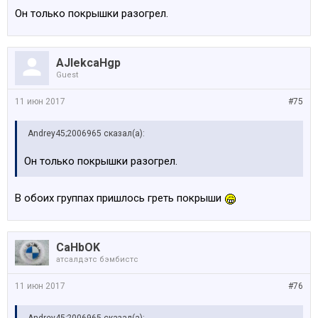
Он только покрышки разогрел.
AJlekcaHgp
Guest
11 июн 2017
#75
Andrey45;2006965 сказал(а):
Он только покрышки разогрел.
В обоих группах пришлось греть покрыши
CaHbOK
атсалдэтс бэмбистс
11 июн 2017
#76
Andrey45;2006965 сказал(а):