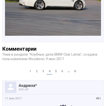
Комментарии
Тема в разделе "
Клубные дела BMW Club Latvia
", создана
пользователем
Woodison
,
9 июн 2017
.
1
2
3
4
5
6
→
8
Андрюха*
DSC off
11 июн 2017
#61