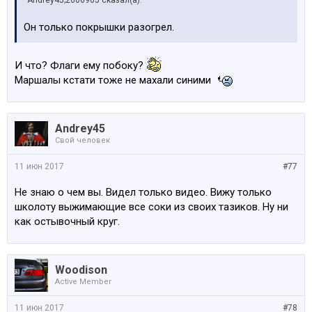
Он только покрышки разогрел.
И что? Флаги ему побоку?
Маршалы кстати тоже не махали синими
Andrey45
Свой человек
11 июн 2017
#77
Не знаю о чем вы. Видел только видео. Вижу только
школоту выжимающие все соки из своих тазиков. Ну ни
как остывочный круг.
Woodison
Active Member
11 июн 2017
#78