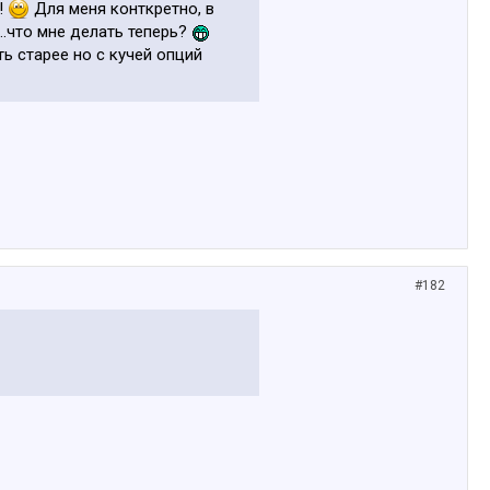
!
Для меня конткретно, в
...что мне делать теперь?
ть старее но с кучей опций
#182