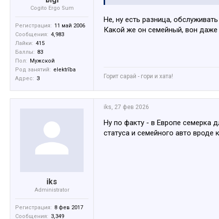
Cogito Ergo Sum
Не, ну есть разница, обслуживат
Регистрация:
11 май 2006
Какой же он семейный, вон даже
Сообщения:
4,983
Лайки:
415
Баллы:
83
Пол:
Мужской
Род занятий:
elektrība
Горит сарай - гори и хата!
Адрес:
З
iks
,
27 фев 2026
Ну по факту - в Европе семерка 
статуса и семейного авто вроде к
iks
Administrator
Регистрация:
8 фев 2017
Сообщения:
3,349