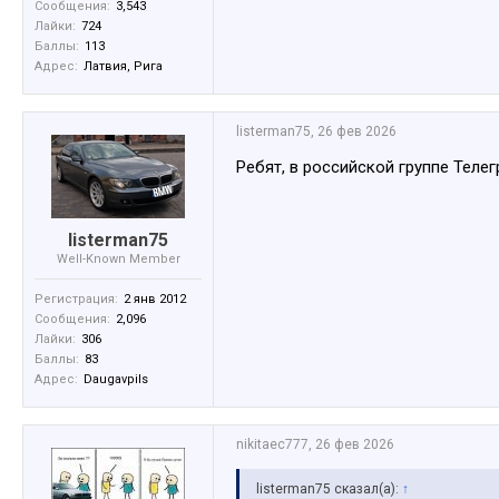
Сообщения:
3,543
Лайки:
724
Баллы:
113
Адрес:
Латвия, Рига
listerman75
,
26 фев 2026
Ребят, в российской группе Теле
listerman75
Well-Known Member
Регистрация:
2 янв 2012
Сообщения:
2,096
Лайки:
306
Баллы:
83
Адрес:
Daugavpils
nikitaec777
,
26 фев 2026
listerman75 сказал(а):
↑