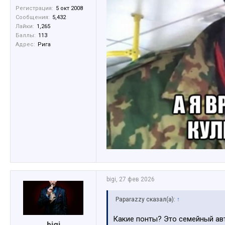
Регистрация:
5 окт 2008
Сообщения:
5,432
Лайки:
1,265
Баллы:
113
Адрес:
Рига
bigi
,
27 фев 2026
Paparazzy сказал(а):
↑
Какие понты? Это семейный ав
bigi