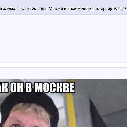
леграмма, Г-Семёрка не в М-паке и с хромовым экстерьером-это