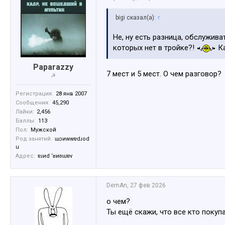
bigi сказал(а):
↑
Не, ну есть разница, обслужив
которых нет в тройке?!
Ка
Paparazzy
7 мест и 5 мест. О чем разговор?
☭
Регистрация:
28 янв 2007
Сообщения:
45,290
Лайки:
2,456
Баллы:
113
Пол:
Мужской
Род занятий:
ɯɔиwwɐdɹоd
u
Адрес:
ɐɹиd ‘ʁиʚɯɐv
DemAn
,
27 фев 2026
о чем?
Ты ещё скажи, что все кто покуп