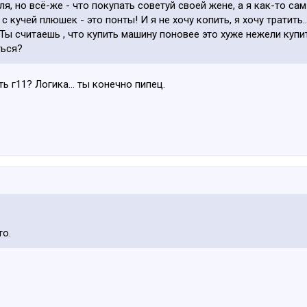
ля, но всё-же - что покупать советуй своей жене, а я как-то сам
с кучей плюшек - это понты! И я не хочу копить, я хочу тратить.
? Ты считаешь , что купить машину поновее это хуже нежели купи
ться?
ть г11? Логика… ты конечно пипец.
то.