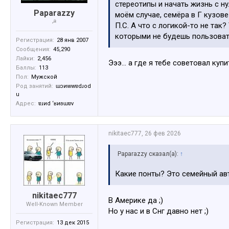
стереотипы и начать жизнь с ну
Paparazzy
моём случае, семёра в Г кузове 
☭
П.С. А что с логикой-то не так
которыми не будешь пользова
Регистрация:
28 янв 2007
Сообщения:
45,290
Лайки:
2,456
Эээ… а где я тебе советовал купи
Баллы:
113
Пол:
Мужской
Род занятий:
ɯɔиwwɐdɹоd
u
Адрес:
ɐɹиd ‘ʁиʚɯɐv
nikitaec777
,
26 фев 2026
Paparazzy сказал(а):
↑
Какие понты? Это семейный ав
nikitaec777
В Америке да ;)
Well-Known Member
Но у нас и в Снг давно нет ;)
Регистрация:
13 дек 2015