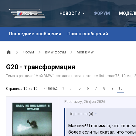
НОВОСТИ
ФОРУМ
МОДЕЛ
Последние сообщения
Поиск сообщений
Форум
BMW форум
Мой BMW
G20 - трансформация
Тема в разделе "
Мой BMW
", создана пользователем
listerman75
,
10 мар 
< Назад
1
←
5
6
7
8
9
10
Страница 10 из 10
Paparazzy
,
26 фев 2026
bigi сказал(а):
↑
Максим! Я понимаю, что твоё м
более если ты сказал, что толь