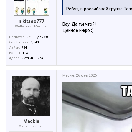
Ребят, в российской группе Те
nikitaec777
Вау. Да ты что?!
Well-Known Member
Ценное инфо ;)
Регистрация:
13 дек 2015
Сообщения:
3,543
Лайки:
724
Баллы:
113
Адрес:
Латвия, Рига
Mackie
,
26 фев 2026
Mackie
Очень смешно