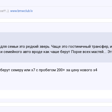
!!! ;-).
www.bmwclub.lv
 для семьи это редкий зверь. Чаще это гостиничный трансфер, 
и семейного авто вроде как чаше берут Порхе всех мастей.... 
берут семеру или х7 с пробегом 200+ за цену нового х4