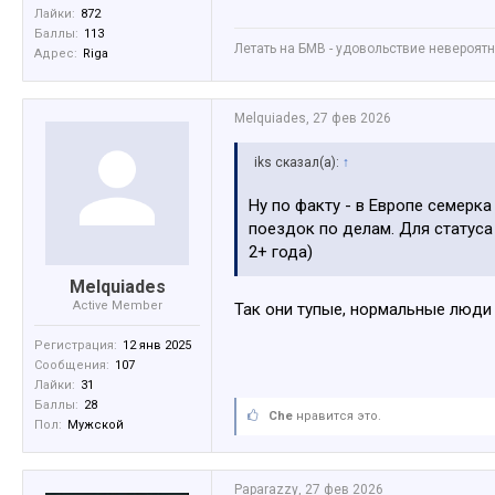
Лайки:
872
Баллы:
113
Летать на БМВ - удовольствие невероятное
Адрес:
Riga
Melquiades
,
27 фев 2026
iks сказал(а):
↑
Ну по факту - в Европе семерка
поездок по делам. Для статуса 
2+ года)
Melquiades
Active Member
Так они тупые, нормальные люди 
Регистрация:
12 янв 2025
Сообщения:
107
Лайки:
31
Баллы:
28
Che
нравится это.
Пол:
Мужской
Paparazzy
,
27 фев 2026