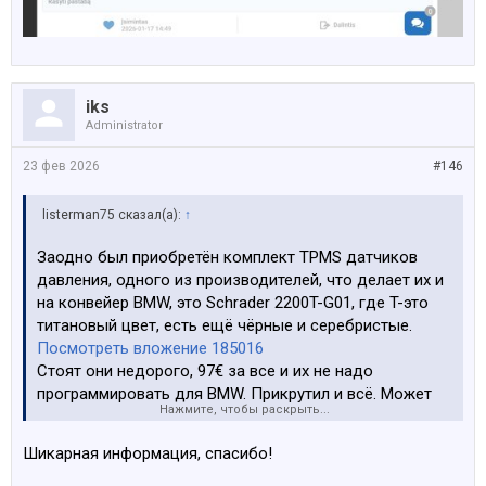
iks
Administrator
23 фев 2026
#146
listerman75 сказал(а):
↑
Заодно был приобретён комплект TPMS датчиков
давления, одного из производителей, что делает их и
на конвейер BMW, это Schrader 2200T-G01, где T-это
титановый цвет, есть ещё чёрные и серебристые.
Посмотреть вложение 185016
Стоят они недорого, 97€ за все и их не надо
программировать для BMW. Прикрутил и всё. Может
Нажмите, чтобы раскрыть...
сейчас все датчики так, не знаю, но эти точно
preprogrammed.
Шикарная информация, спасибо!
Если хотите, чтобы служили дольше оригинала, берите
вот таких красавцев, Bh Sens (Huf) UVS4050, но они