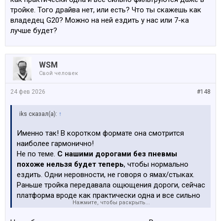
тройке. Того драйва нет, или есть? Что ты скажешь как
владедец G20? Можно на ней ездить у нас или 7-ка
лучше будет?
WSM
Свой человек
24 фев 2026
#148
iks сказал(а):
↑
Именно так! В коротком формате она смотрится
наиболее гармонично!
Не по теме.
С нашими дорогами без пневмы
похоже нельзя будет теперь
, чтобы нормально
ездить. Одни неровности, не говоря о ямах/стыках.
Раньше тройка передавала ощющения дороги, сейчас
платформа вроде как практически одна и все сильно
Нажмите, чтобы раскрыть...
фильтруются даже в тройке. Того драйва нет, или
есть? Что ты скажешь как владедец G20? Можно на