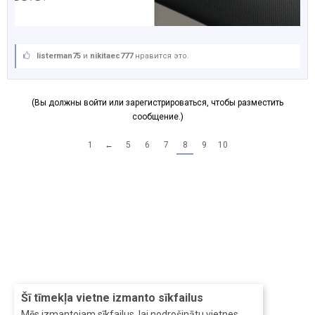
listerman75
и
nikitaec777
нравится это.
(Вы должны войти или зарегистрироваться, чтобы разместить
сообщение.)
1
←
5
6
7
8
9
10
Šī tīmekļa vietne izmanto sīkfailus
Mēs izmantojam sīkfailus, lai nodrošinātu vietnes