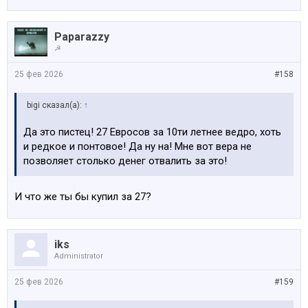
Paparazzy
☭
25 фев 2026
#158
bigi сказал(а):
↑
Да это пистец! 27 Евросов за 10ти летнее ведро, хоть
и редкое и понтовое! Да ну на! Мне вот вера не
позволяет столько денег отвалить за это!
И что же ты бы купил за 27?
iks
Administrator
25 фев 2026
#159