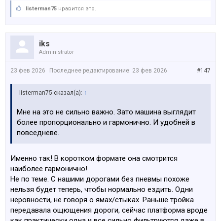
дороже.
listerman75
нравится это.
Посмотреть вложение 185017
Если хотите афтермаркет, но самый-самый аналог
оригинала для G20, то это Bh Sens RDE077V21, он же
iks
73901077, он же HUF 73.901.077.
Administrator
23 фев 2026
Последнее редактирование:
23 фев 2026
#147
listerman75 сказал(а):
↑
Мне на это не сильно важно. Зато машина выглядит
более пропорционально и гармонично. И удобней в
повседневе.
Именно так! В коротком формате она смотрится
наиболее гармонично!
Не по теме. С нашими дорогами без пневмы похоже
нельзя будет теперь, чтобы нормально ездить. Одни
неровности, не говоря о ямах/стыках. Раньше тройка
передавала ощющения дороги, сейчас платформа вроде
как практически одна и все сильно фильтруются даже в