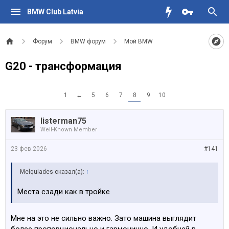
BMW Club Latvia
Форум
BMW форум
Мой BMW
G20 - трансформация
1
←
5
6
7
8
9
10
listerman75
Well-Known Member
23 фев 2026
#141
Melquiades сказал(а):
↑
Места сзади как в тройке
Мне на это не сильно важно. Зато машина выглядит