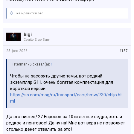
iks
нравится это.
bigi
Cogito Ergo Sum
25 фев 2026
#157
listerman75 сказал(а):
↑
Чтобы не засорять другие темы, вот редкий
экземпляр G11, очень богатая комплектация для
короткой версии:
https://ss.com/msg/ru/transport/cars/bmw/730/chljo.ht
ml
Да это пистец! 27 Евросов за 10ти летнее ведро, хоть и
редкое и понтовое! Да ну на! Мне вот вера не позволяет
столько денег отвалить за это!