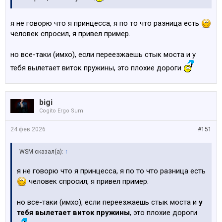
я не говорю что я принцесса, я по то что разница есть
человек спросил, я привел пример.
но все-таки (имхо), если переезжаешь стык моста и у
тебя вылетает виток пружины, это плохие дороги
bigi
Cogito Ergo Sum
24 фев 2026
#151
WSM сказал(а):
↑
я не говорю что я принцесса, я по то что разница есть
человек спросил, я привел пример.
но все-таки (имхо), если переезжаешь стык моста и
у
тебя вылетает виток пружины
, это плохие дороги