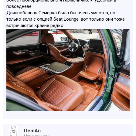
более пропорционально и гармонично. И удобней в
повседневе.
Длиннобазная Семёрка была бы очень уместна, но
только если с опцией Seat Lounge, вот только они тоже
встречаются крайне редко.
DemAn
Мохнатое чудо