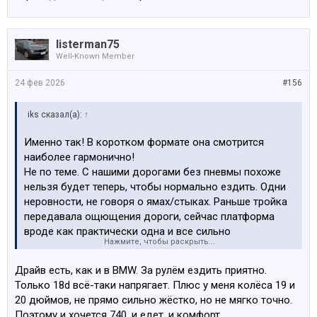
listerman75
Well-Known Member
24 фев 2026
#156
iks сказал(а):
↑
Именно так! В коротком формате она смотрится
наиболее гармонично!
Не по теме. С нашими дорогами без пневмы похоже
нельзя будет теперь, чтобы нормально ездить. Одни
неровности, не говоря о ямах/стыках. Раньше тройка
передавала ощющения дороги, сейчас платформа
вроде как практически одна и все сильно
Нажмите, чтобы раскрыть...
фильтруются даже в тройке. Того драйва нет, или
есть? Что ты скажешь как владедец G20? Можно на
Драйв есть, как и в BMW. За рулём ездить приятно.
ней ездить у нас или 7-ка лучше будет?
Только 18d всё-таки напрягает. Плюс у меня колёса 19 и
20 дюймов, не прямо сильно жёстко, но не мягко точно.
Поэтому и хочется 740, и едет, и комфорт.