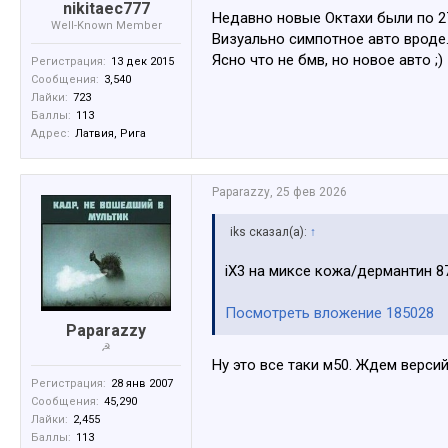
nikitaec777
Недавно новые Октахи были по 27-
Well-Known Member
Визуально симпотное авто вроде
Ясно что не бмв, но новое авто ;)
Регистрация:
13 дек 2015
Сообщения:
3,540
Лайки:
723
Баллы:
113
Адрес:
Латвия, Рига
Paparazzy
,
25 фев 2026
iks сказал(а):
↑
iX3 на миксе кожа/дермантин 8
Посмотреть вложение 185028
Paparazzy
☭
Ну это все таки м50. Ждем верси
Регистрация:
28 янв 2007
Сообщения:
45,290
Лайки:
2,455
Баллы:
113