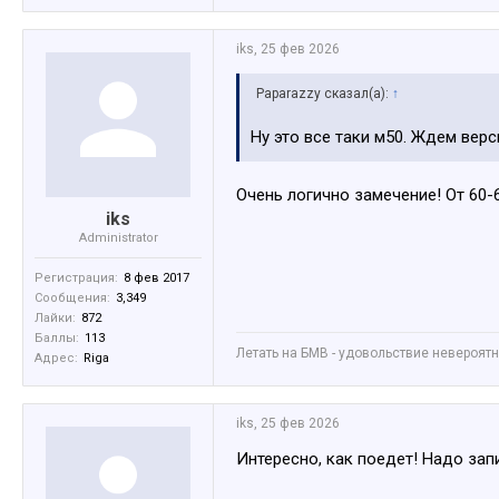
iks
,
25 фев 2026
Paparazzy сказал(а):
↑
Ну это все таки м50. Ждем вер
Очень логично замечение! От 60-65
iks
Administrator
Регистрация:
8 фев 2017
Сообщения:
3,349
Лайки:
872
Баллы:
113
Летать на БМВ - удовольствие невероятное
Адрес:
Riga
iks
,
25 фев 2026
Интересно, как поедет! Надо зап