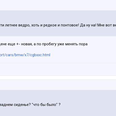
0ти летнее ведро, хоть и редкое и понтовое! Да ну на! Мне вот 
ене еще +- новая, а по пробегу уже менять пора
ort/cars/bmw/x7/cgbxxc.html
 заднем сиденье? "что бы было" ?