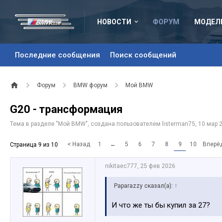
НОВОСТИ
ФОРУМ
МОДЕЛ
Последние сообщения
Поиск сообщений
Форум
BMW форум
Мой BMW
G20 - трансформация
Тема в разделе "
Мой BMW
", создана пользователем
listerman75
,
10 мар 
< Назад
1
←
5
6
7
8
9
10
Вперё
Страница 9 из 10
nikitaec777
,
25 фев 2026
Paparazzy сказал(а):
↑
И что же ты бы купил за 27?