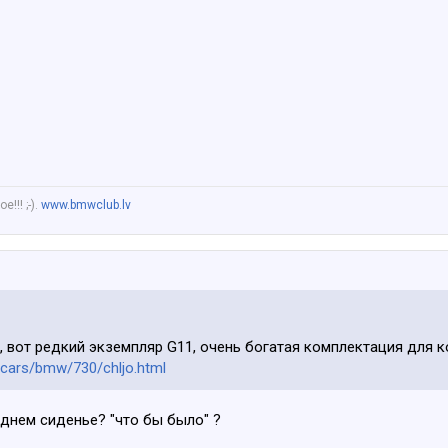
!!! ;-).
www.bmwclub.lv
, вот редкий экземпляр G11, очень богатая комплектация для к
/cars/bmw/730/chljo.html
аднем сиденье? "что бы было" ?