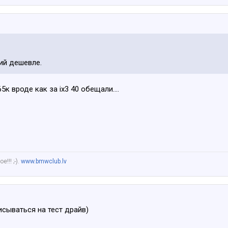
сий дешевле.
к вроде как за ix3 40 обещали....
!!! ;-).
www.bmwclub.lv
исываться на тест драйв)