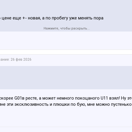
 цене еще +- новая, а по пробегу уже менять пора
Нажмите, чтобы раскрыть...
sport/cars/bmw/x7/cgbxxc.html
вание:
26 фев 2026
скорее G01в ресте, а может немного покоцаного U11 взял! Ну это
мне эти эксклюзивность и плюшки по бую, мне можно пустеньк