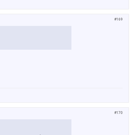
#169
#170