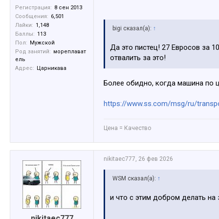
Регистрация:
8 сен 2013
Сообщения:
6,501
Лайки:
1,148
bigi сказал(а):
↑
Баллы:
113
Пол:
Мужской
Да это пистец! 27 Евросов за 1
Род занятий:
мореплават
отвалить за это!
ель
Адрес:
Царникава
Более обидно, когда машина по ц
https://www.ss.com/msg/ru/transp
Цена = Качество
nikitaec777
,
26 фев 2026
WSM сказал(а):
↑
и что с этим добром делать на
nikitaec777