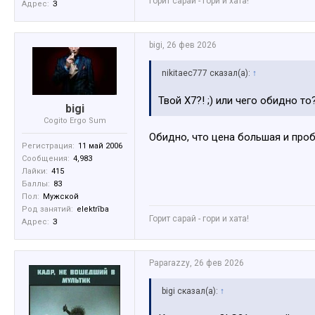
Горит сарай - гори и хата!
Адрес:
З
bigi
,
26 фев 2026
nikitaec777 сказал(а):
↑
Твой Х7?! ;) или чего обидно то
bigi
Cogito Ergo Sum
Обидно, что цена большая и проб
Регистрация:
11 май 2006
Сообщения:
4,983
Лайки:
415
Баллы:
83
Пол:
Мужской
Род занятий:
elektrība
Горит сарай - гори и хата!
Адрес:
З
Paparazzy
,
26 фев 2026
bigi сказал(а):
↑