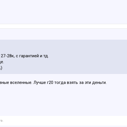
7-28к, с гарантией и тд.
е.
;)
зные вселенные. Лучше г20 тогда взять за эти деньги.
о.