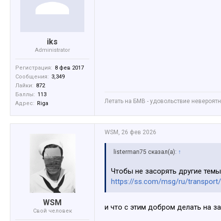
iks
Administrator
Регистрация:
8 фев 2017
Сообщения:
3,349
Лайки:
872
Баллы:
113
Летать на БМВ - удовольствие невероятное
Адрес:
Riga
WSM
,
26 фев 2026
listerman75 сказал(а):
↑
Чтобы не засорять другие темы
https://ss.com/msg/ru/transport
WSM
и что с этим добром делать на з
Свой человек