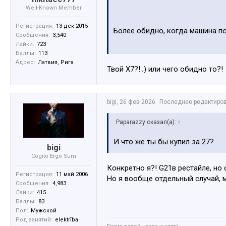
Well-Known Member
Регистрация:
13 дек 2015
Более обидно, когда машина по
Сообщения:
3,540
Лайки:
723
https://www.ss.com/msg/ru/tran
Баллы:
113
Адрес:
Латвия, Рига
Твой Х7?! ;) или чего обидно то?!
bigi
,
26 фев 2026
Последнее редактиро
Paparazzy сказал(а):
↑
И что же ты бы купил за 27?
bigi
Cogito Ergo Sum
Конкретно я?! G21в рестайле, но 
Регистрация:
11 май 2006
Но я вообще отдельный случай, 
Сообщения:
4,983
Лайки:
415
Баллы:
83
Пол:
Мужской
Род занятий:
elektrība