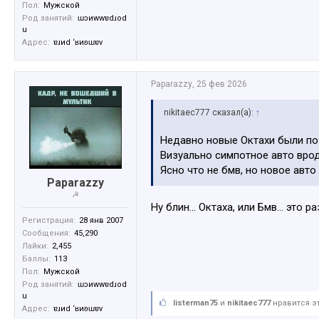
Пол:
Мужской
Род занятий:
ɯɔиwwɐdɹоd
u
Адрес:
ɐɹиd ‘ʁиʚɯɐv
Paparazzy
,
25 фев 2026
nikitaec777 сказал(а):
↑
Недавно новые Октахи были по 2
Визуально симпотное авто врод
Ясно что не бмв, но новое авто 
Paparazzy
☭
Ну блин… Октаха, или Бмв… это ра
Регистрация:
28 янв 2007
Сообщения:
45,290
Лайки:
2,455
Баллы:
113
Пол:
Мужской
Род занятий:
ɯɔиwwɐdɹоd
u
listerman75
и
nikitaec777
нравится эт
Адрес:
ɐɹиd ‘ʁиʚɯɐv