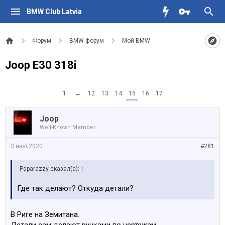
BMW Club Latvia
Форум
BMW форум
Мой BMW
Joop E30 318i
1
←
12
13
14
15
16
17
Joop
Well-Known Member
3 июл 2020
#281
Paparazzy сказал(а):
↑
Где так делают? Откуда детали?
В Риге на Земитана.