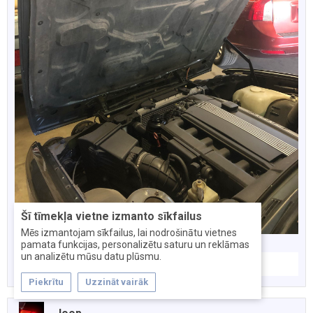
Šī tīmekļa vietne izmanto sīkfailus
Mēs izmantojam sīkfailus, lai nodrošinātu vietnes
pamata funkcijas, personalizētu saturu un reklāmas
un analizētu mūsu datu plūsmu.
Sam
и
nikitaec777
нравится это.
Piekrītu
Uzzināt vairāk