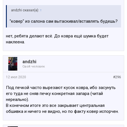
аndzhi сказал(а):
↑
"ковер" из салона сам вытаскивал/вставлять будешь?
нет, ребята делают всё. До ковра ещё шумка будет
наклеена.
аndzhi
Свой человек
12 июл 2020
#296
Под печкой часто вырезают кусок ковра, ибо засунуть
его туда не сняв печку конкретная запара (читай
нереально).
В конечном итоге это все закрывает центральная
обшивка и ничего не видно, но по факту ковер испорчен.