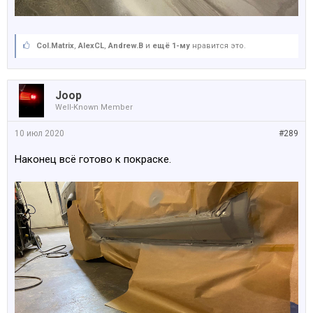
Col.Matrix
,
AlexCL
,
Andrew.B
и
ещё 1-му
нравится это.
Joop
Well-Known Member
10 июл 2020
#289
Наконец всё готово к покраске.