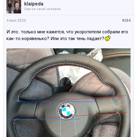
klaipeda
Сам не свой человек
4 июл 2020
#284
И это.. только мне кажется, что укоротители собрали его
как-то корявенько? Или это так тень падает?