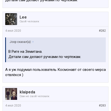
Детали сам делают ручками по чертежам.
Lee
Свой человек
4 июл 2020
#282
Joop сказал(а):
↑
В Риге на Земитана.
Детали сам делают ручками по чертежам.
А я уж подумал пользователь Космонавт от своего мерса
отвлёкся )
klaipeda
Сам не свой человек
4 июл 2020
#283