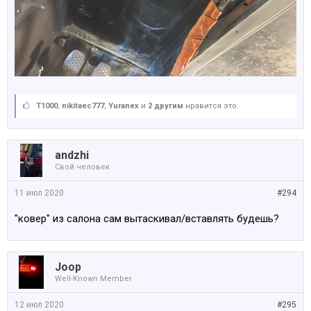
Т1000
,
nikitaec777
,
Yuranex
и
2 другим
нравится это.
аndzhi
Свой человек
11 июл 2020
#294
"ковер" из салона сам вытаскивал/вставлять будешь?
Joop
Well-Known Member
12 июл 2020
#295