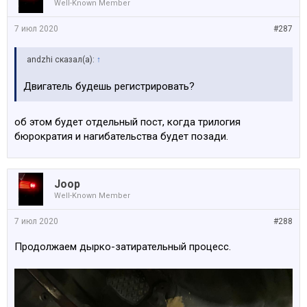
Well-Known Member
7 июл 2020
#287
аndzhi сказал(а):
↑
Двигатель будешь регистрировать?
об этом будет отдельный пост, когда трилогия
бюрократия и нагибательства будет позади.
Joop
Well-Known Member
7 июл 2020
#288
Продолжаем дырко-затирательный процесс.