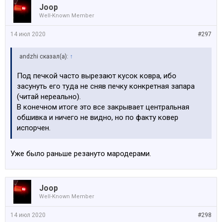
Joop
Well-Known Member
14 июл 2020
#297
аndzhi сказал(а):
↑
Под печкой часто вырезают кусок ковра, ибо
засунуть его туда не сняв печку конкретная запара
(читай нереально).
В конечном итоге это все закрывает центральная
обшивка и ничего не видно, но по факту ковер
испорчен.
Уже было раньше резануто мародерами.
Joop
Well-Known Member
14 июл 2020
#298