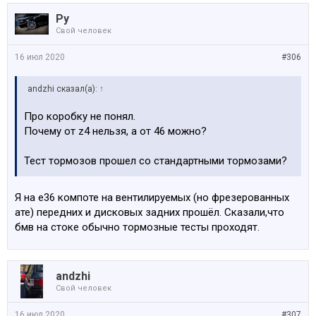
Ру
Свой человек
16 июл 2020
#306
аndzhi сказал(а):
↑
Про коробку не понял.
Почему от z4 нельзя, а от 46 можно?
Тест тормозов прошел со стандартными тормозами?
Я на е36 компоте на вентилируемых (но фрезерованных
ате) передних и дисковых задних прошёл. Сказали,что
бмв на стоке обычно тормозные тесты проходят.
аndzhi
Свой человек
16 июл 2020
#307