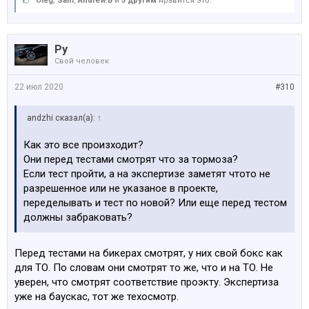
Oleg
,
Sam
,
Andrew.B
и
5 другим
нравится это.
Ру
Свой человек
22 июл 2020
#310
аndzhi сказал(а):
↑
Как это все произходит?
Они перед тестами смотрят что за тормоза?
Если тест пройти, а на экспертизе заметят чтото не
разрешенное или не указаное в проекте,
переделывать и тест по новой? Или еще перед тестом
должны забраковать?
Перед тестами на бикерах смотрят, у них свой бокс как
для ТО. По словам они смотрят то же, что и на ТО. Не
уверен, что смотрят соответствие проэкту. Экспертиза
уже на баускас, тот же техосмотр.