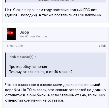
Тест тормозов прошел со стандартными тормозами?
Нет. Я ещё в прошлом году поставил полный EBC кит
(диски + колодки). А так же поставили от Е90 вакумник.
Joop
Well-Known Member
16 июл 2020
#305
аndzhi сказал(а):
↑
Про коробку не понял.
Почему от z4 нельзя, а от 46 можно?
Что-то связанное с сверлениями для крепления самой
коробки. На ТО сказали, что лишних отверстий не должно
оставаться, а они были. А если ставишь от Е46, то лишних
отверстий крепления не остаётся.