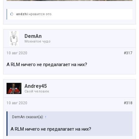
аndzhi
нравится это.
DemAn
Мохнатое чудо
10 авг 2020
#317
А RLM ничего не предалагает на них?
Andrey45
Свой человек
10 авг 2020
#318
DemAn сказал(а):
↑
А RLM ничего не предалагает на них?