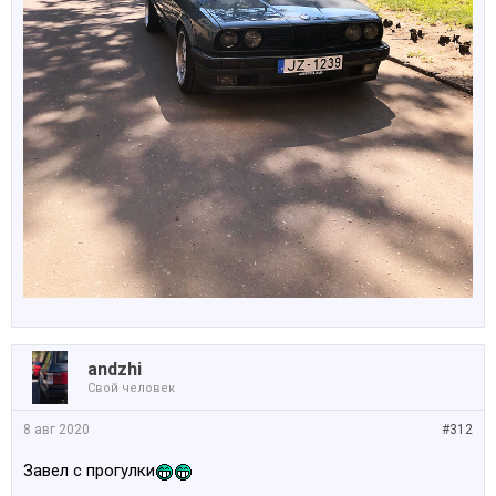
аndzhi
Свой человек
8 авг 2020
#312
Завел с прогулки