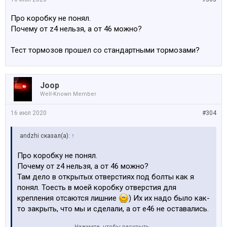
Про коробку не понял.
Почему от z4 нельзя, а от 46 можно?
Тест тормозов прошел со стандартными тормозами?
Joop
Well-Known Member
16 июл 2020
#304
аndzhi сказал(а):
↑
Про коробку не понял.
Почему от z4 нельзя, а от 46 можно?
Там дело в открытых отверстиях под болты как я
понял. Тоесть в моей коробку отверстия для
крепления отсаются лишние
) Их их надо было как-
то закрыть, что мы и сделали, а от е46 не оставались.
Нажмите, чтобы раскрыть...