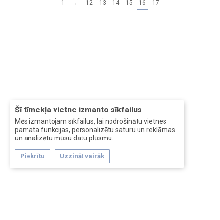
1
←
12
13
14
15
16
17
Šī tīmekļa vietne izmanto sīkfailus
Mēs izmantojam sīkfailus, lai nodrošinātu vietnes
pamata funkcijas, personalizētu saturu un reklāmas
un analizētu mūsu datu plūsmu.
Piekrītu
Uzzināt vairāk