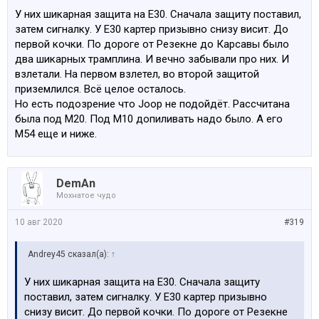
У них шикарная защита на Е30. Сначала защиту поставил,
затем сигналку. У Е30 картер призывно снизу висит. До
первой кочки. По дороге от Резекне до Карсавы было
два шикарных трамплина. И вечно забывали про них. И
взлетали. На первом взлетел, во второй защитой
приземлился. Всё целое осталось.
Но есть подозрение что Joop не подойдёт. Рассчитана
была под М20. Под М10 допиливать надо было. А его
М54 еще и ниже.
DemAn
Мохнатое чудо
10 авг 2020
#319
Andrey45 сказал(а):
↑
У них шикарная защита на Е30. Сначала защиту
поставил, затем сигналку. У Е30 картер призывно
снизу висит. До первой кочки. По дороге от Резекне