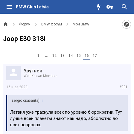
BMW Club Latvia
Форум
BMW форум
Мой BMW
Joop E30 318i
1
←
12
13
14
15
16
17
Уругнек
Well-Known Member
16 июл 2020
#301
sergio сказал(а):
↑
Латвия уже трахнула всех по уровню бюрократии. Тут
лучше всей планеты знают как надо, абсолютно во
всех вопросах.