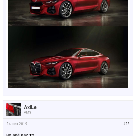
AxiLe
AMS
24 сен 2019
#23
не алё как то