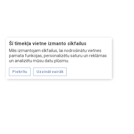
Šī tīmekļa vietne izmanto sīkfailus
Mēs izmantojam sīkfailus, lai nodrošinātu vietnes
pamata funkcijas, personalizētu saturu un reklāmas
un analizētu mūsu datu plūsmu.
Piekrītu
Uzzināt vairāk
Forum software by XenForo™
Перевод:
XF-Russia.ru