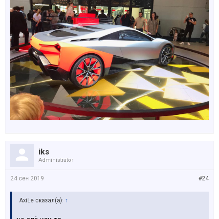
iks
Administrator
24 сен 2019
#24
AxiLe сказал(а):
↑