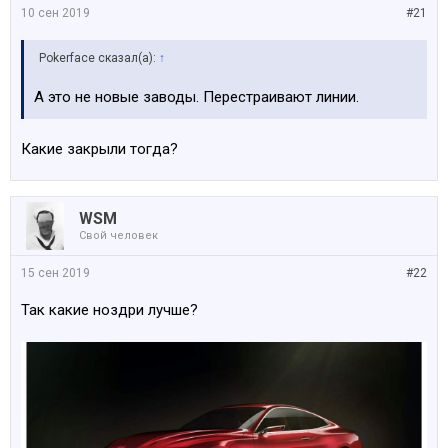
10 сен 2019
#21
Pokerface сказал(а):
↑
А это не новые заводы. Перестраивают линии.
Какие закрыли тогда?
WSM
Свой человек
15 сен 2019
#22
Так какие ноздри лучше?