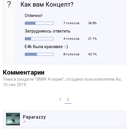
?
Как вам Концепт?
Отлично!
7 голосов
36.8%
Затрудняюсь ответить
4 голосов
21.1%
Е46 была красивее :-)
8 голосов
42.1%
Комментарии
Тема в разделе "
BMW 4 серия
", создана пользователем
iks
,
10 сен 2019
.
1
2
Paparazzy
☭