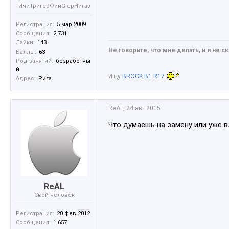
ИчиТригерФинG ерНигаз
Регистрация:
5 мар 2009
Сообщения:
2,731
Лайки:
143
Не говорите, что мне делать, и я не ск
Баллы:
63
Род занятий:
безработны
й
Ищу
BROCK B1 R17
Адрес:
Рига
ReAL
,
24 авг 2015
Что думаешь на замену или уже в
ReAL
Свой человек
Регистрация:
20 фев 2012
Сообщения:
1,657