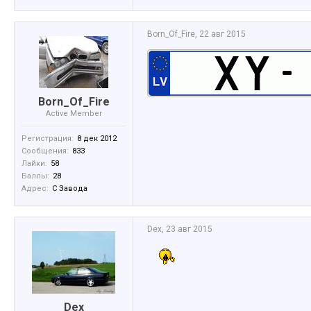
Born_Of_Fire
,
22 авг 2015
Born_Of_Fire
Active Member
Регистрация:
8 дек 2012
Сообщения:
833
Лайки:
58
Баллы:
28
Адрес:
С Завода
Dex
,
23 авг 2015
Dex