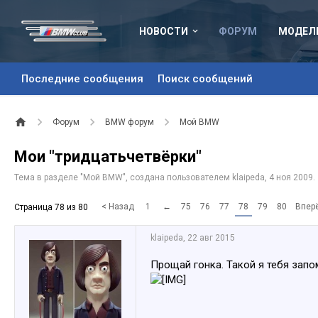
НОВОСТИ
ФОРУМ
МОДЕЛ
Последние сообщения
Поиск сообщений
Форум
BMW форум
Мой BMW
Мои "тридцатьчетвёрки"
Тема в разделе "
Мой BMW
", создана пользователем
klaipeda
,
4 ноя 2009
.
< Назад
1
←
75
76
77
78
79
80
Впер
Страница 78 из 80
klaipeda
,
22 авг 2015
Прощай гонка. Такой я тебя запо