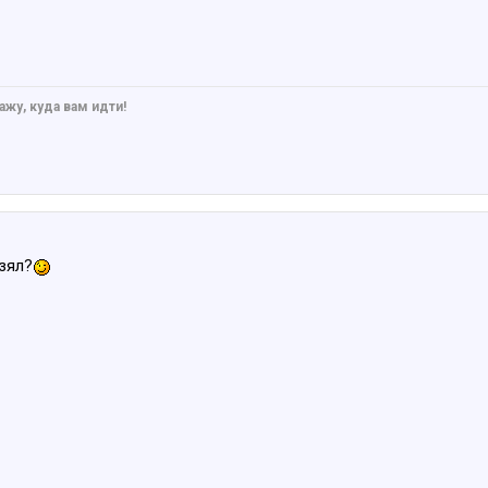
ажу, куда вам идти!
зял?