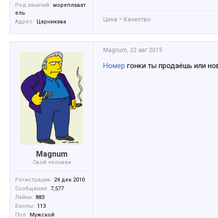
Род занятий:
мореплават
ель
Цена = Качество
Адрес:
Царникава
Magnum
,
22 авг 2015
Номер
гонки ты продаёшь или но
Magnum
Свой человек
Регистрация:
24 дек 2010
Сообщения:
7,577
Лайки:
883
Баллы:
113
Пол:
Мужской