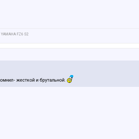
 YAMAHA FZ6 S2
помнил- жесткой и брутальной.