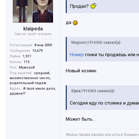
Продал?
да
klaipeda
Сам не свой человек
Magnum;1916360 сказал(а):
Регистрация:
8 янв 2009
Сообщения:
15,679
Номер
гонки ты продаёшь или 
Лайки:
1,917
Баллы:
113
Пол:
Мужской
Новый хозяин.
Род занятий:
средний,
множественное число,
родительный падеж.
Адрес:
А твоё какое дело,
Юрка;1916365 сказал(а):
дружок!?
Сегодня иду по стоянке и думаю
Может быть...
Жизнь такова какова она есть и больше 