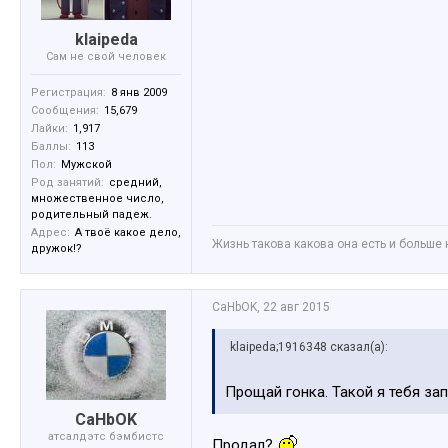
klaipeda
Сам не свой человек
Регистрация:
8 янв 2009
Сообщения:
15,679
Лайки:
1,917
Баллы:
113
Пол:
Мужской
Род занятий:
средний,
множественное число,
родительный падеж.
Адрес:
А твоё какое дело,
Жизнь такова какова она есть и больше 
дружок!?
CaHbOK
,
22 авг 2015
klaipeda;1916348 сказал(а):
Прощай гонка. Такой я тебя за
CaHbOK
атсалдэтс бэмбистс
Продал?