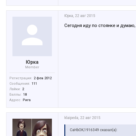
Юрка
,
22 авг 2015
Сегодня иду по стоянке и думаю,
Юрка
Member
Регистрация:
2 фев 2012
Сообщения:
111
Лайки:
2
Баллы:
18
Адрес:
Рига
klaipeda
,
22 авг 2015
CaHbOK;1916349 сказал(а):