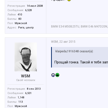
Регистрация:
14 июл 2008
Сообщения:
6,528
Лайки:
410
Баллы:
83
Пол:
Мужской
BMW E34 M50B25TU, BMW E46 M47D20N,
Адрес:
Рига, центр
WSM
,
22 авг 2015
klaipeda;1916348 сказал(а):
Прощай гонка. Такой я тебя за
WSM
Свой человек
Регистрация:
8 сен 2013
Сообщения:
6,501
Лайки:
1,148
Баллы:
113
Пол:
Мужской