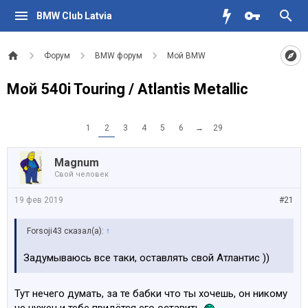
BMW Club Latvia
Форум
BMW форум
Мой BMW
Мой 540i Touring / Atlantis Metallic
1
2
3
4
5
6
→
29
Magnum
Свой человек
19 фев 2019
#21
Forsoji43 сказал(а):
↑
Задумываюсь все таки, оставлять свой Атлантис ))
Тут нечего думать, за те бабки что ты хочешь, он никому