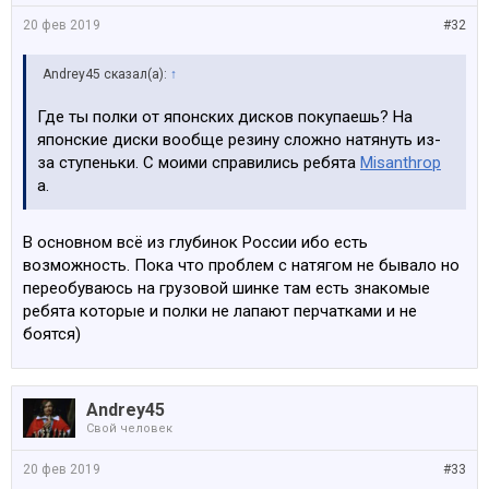
20 фев 2019
#32
Andrey45 сказал(а):
↑
Где ты полки от японских дисков покупаешь? На
японские диски вообще резину сложно натянуть из-
за ступеньки. С моими справились ребята
Misanthrop
а.
В основном всё из глубинок России ибо есть
возможность. Пока что проблем с натягом не бывало но
переобуваюсь на грузовой шинке там есть знакомые
ребята которые и полки не лапают перчатками и не
боятся)
Andrey45
Свой человек
20 фев 2019
#33