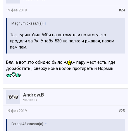
19 фев 2019
#24
Magnum сказал(а):
↑
Так туринг был 540и на автомате и по итогу его
продали за 7к. У тебя 530 на палке и ржавая, парам
пам пам.
Бля, а вот это обидно было
пару мест есть, где
доработать , сверху кока колой протиреть и Нормик
Andrew.B
человек
19 фев 2019
#25
Forsoji43 сказал(а):
↑