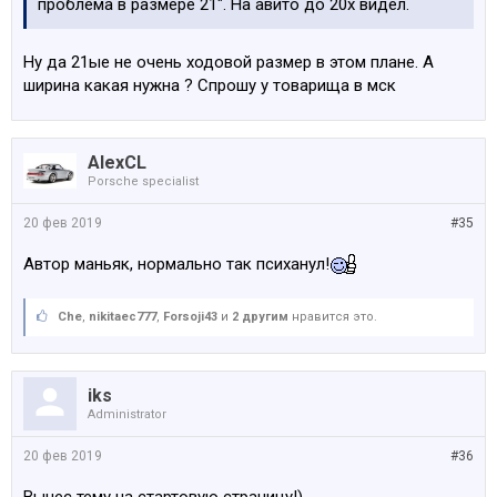
проблема в размере 21". На авито до 20х видел.
Ну да 21ые не очень ходовой размер в этом плане. А
ширина какая нужна ? Спрошу у товарища в мск
AlexCL
Porsche specialist
20 фев 2019
#35
Автор маньяк, нормально так психанул!
Che
,
nikitaec777
,
Forsoji43
и
2 другим
нравится это.
iks
Administrator
20 фев 2019
#36