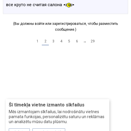
все круто не считая салона
(Вы должны войти или зарегистрироваться, чтобы разместить
сообщение.)
1
2
3
4
5
6
→
29
Šī tīmekļa vietne izmanto sīkfailus
Mēs izmantojam sīkfailus, lai nodrošinātu vietnes
pamata funkcijas, personalizētu saturu un reklāmas
un analizētu mūsu datu plūsmu.