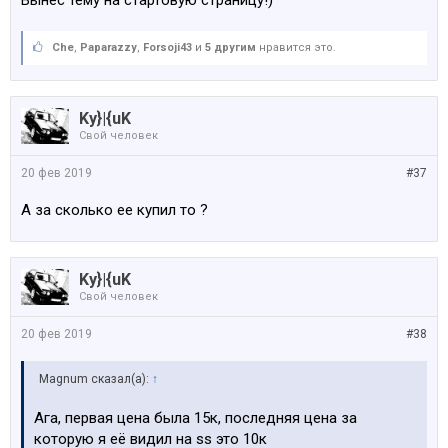
Вынес тему на стартовую страницу!)
Che
,
Paparazzy
,
Forsoji43
и
5 другим
нравится это.
Ky}|{uK
Свой человек
20 фев 2019
#37
А за сколько ее купил то ?
Ky}|{uK
Свой человек
20 фев 2019
#38
Magnum сказал(а):
↑
Ага, первая цена была 15к, последняя цена за
которую я её видил на ss это 10к