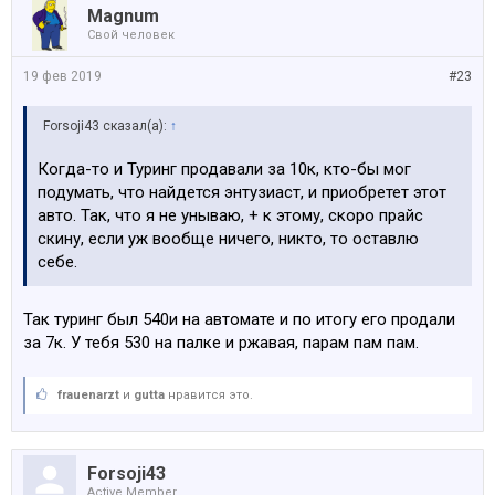
Magnum
Свой человек
19 фев 2019
#23
Forsoji43 сказал(а):
↑
Когда-то и Туринг продавали за 10к, кто-бы мог
подумать, что найдется энтузиаст, и приобретет этот
авто. Так, что я не унываю, + к этому, скоро прайс
скину, если уж вообще ничего, никто, то оставлю
себе.
Так туринг был 540и на автомате и по итогу его продали
за 7к. У тебя 530 на палке и ржавая, парам пам пам.
frauenarzt
и
gutta
нравится это.
Forsoji43
Active Member