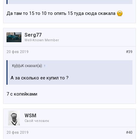
Да там то 15 то 10 то опять 15 туда сюда скакала
Serg77
Well-Known Member
20 фев 2019
#39
Ky}|{uK сказал(а):
↑
А за сколько ее купил то ?
7 с копейками
WSM
Свой человек
20 фев 2019
#40