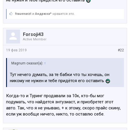
не нужен и тебе придётся его оставить
frauenarzt
и
Андрюха*
нравится это.
Forsoji43
Active Member
19 фев 2019
#22
Magnum сказал(а):
↑
Тут нечего думать, за те бабки что ты хочешь, он
никому не нужен и тебе придётся его оставить
Когда-то и Туринг продавали за 10к, кто-бы мог
подумать, что найдется энтузиаст, и приобретет этот
авто. Так, что я не унываю, + к этому, скоро прайс скину,
если уж вообще ничего, никто, то оставлю себе.