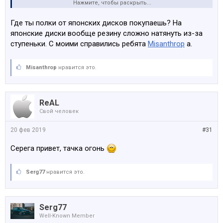
Нажмите, чтобы раскрыть...
Тем самым у нас выходит 12j ширина на задней оси и
11j ширина на передней оси.
Где ты полки от японских дисков покупаешь? На
На заднюю ось планируется резина 275\30\19 а вот на
японские диски вообще резину сложно натянуть из-за
перденюю наверное 245\30 будем пробовать
ступеньки. С моими справились ребята
Misanthrop
а.
натянуть.
Остаётся только повторно отполировать \
Misanthrop
нравится это.
перекрасить бочки \ освежить центра и скрутить всё
вместе)
ReAL
Свой человек
20 фев 2019
#31
Серега привет, тачка огонь
Serg77
нравится это.
Serg77
Well-Known Member