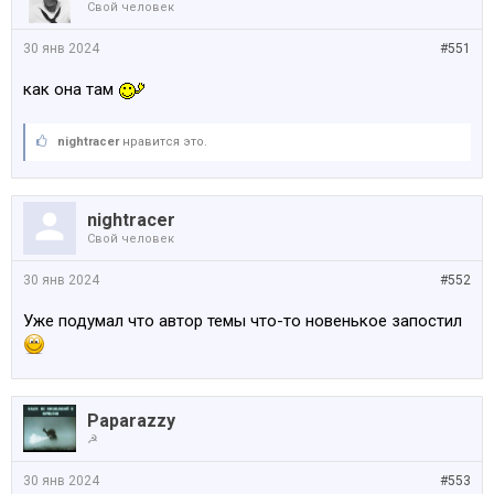
Свой человек
30 янв 2024
#551
как она там
nightracer
нравится это.
nightracer
Свой человек
30 янв 2024
#552
Уже подумал что автор темы что-то новенькое запостил
Paparazzy
☭
30 янв 2024
#553