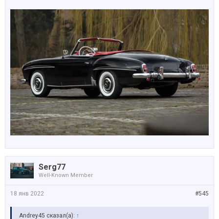
Serg77
Well-Known Member
18 янв 2022
#545
Andrey45 сказал(а):
↑