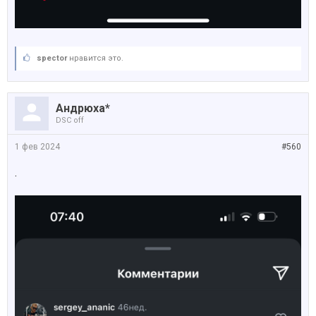
spector
нравится это.
Андрюха*
DSC off
1 фев 2024
#560
.