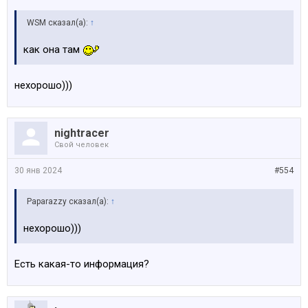
WSM сказал(а):
↑
как она там
нехорошо)))
nightracer
Свой человек
30 янв 2024
#554
Paparazzy сказал(а):
↑
нехорошо)))
Есть какая-то информация?