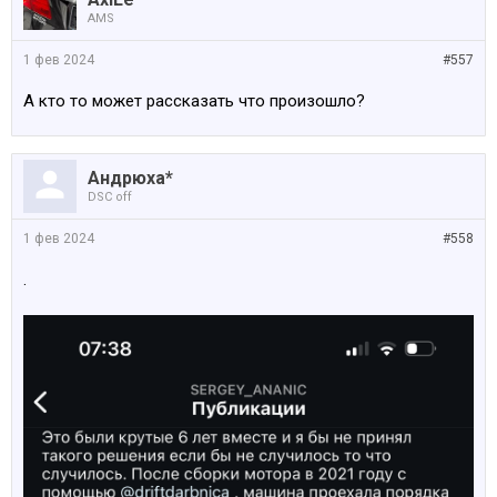
AMS
1 фев 2024
#557
А кто то может рассказать что произошло?
Андрюха*
DSC off
1 фев 2024
#558
.