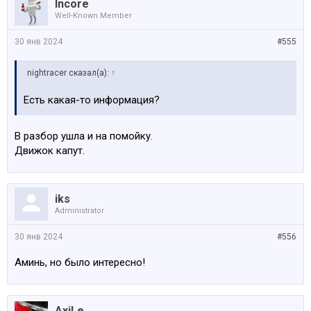
Incore
Well-Known Member
30 янв 2024
#555
nightracer сказал(а):
↑
Есть какая-то информация?
В разбор ушла и на помойку.
Движок капут.
iks
Administrator
30 янв 2024
#556
Аминь, но было интересно!
AxiLe