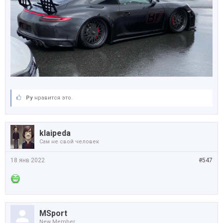
Ру
нравится это.
klaipeda
Сам не свой человек
18 янв 2022
#547
MSport
New Member