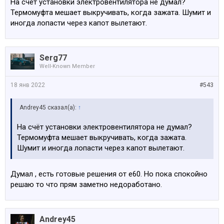
На счёт установки электровентилятора не думал?
Проверили прошивку «из коробки» что хорошая смесь
Термомуфта мешает выкручивать, когда зажата. Шумит и
во всех режимах и мотор работает стабильно. И
иногда лопасти через капот вылетают.
дальше спокойно обкатывали. В ближайших планах
настроить полноценно и замерить. Но до этого надо
устранить нюансы и минусы кита.
Serg77
Well-Known Member
18 янв 2022
#543
Andrey45 сказал(а):
↑
На счёт установки электровентилятора не думал?
Термомуфта мешает выкручивать, когда зажата.
Шумит и иногда лопасти через капот вылетают.
Думал , есть готовые решения от е60. Но пока спокойно
решаю то что прям заметно недоработано.
Andrey45