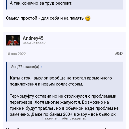
А так конечно за труд респект.
Смысл простой - для себя и на память
Andrey45
Свой человек
18 янв 2022
#542
Serg77 сказал(а):
↑
Каты сток , выхлоп вообще не трогал кроме иного
подключения к новым коллекторам.
Термомуфту оставил но не столкнулся с проблемами
перегревов. Хотя многие жалуются. Возможно на
треке и будут траблы , но в обычной езде проблем не
замечено. Даже по банам 200+ в жару - всё было ок.
Нажмите, чтобы раскрыть...
На стенде не стали давить и проверять мощность.