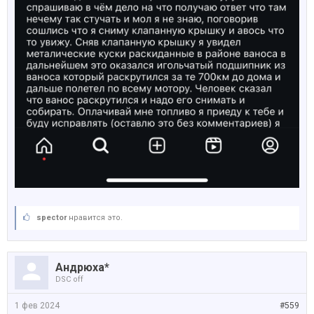
spector
нравится это.
Андрюха*
DSC off
1 фев 2024
#559