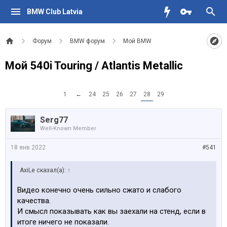
BMW Club Latvia
Форум
BMW форум
Мой BMW
Мой 540i Touring / Atlantis Metallic
1
←
24
25
26
27
28
29
Serg77
Well-Known Member
18 янв 2022
#541
AxiLe сказал(а):
↑
Видео конечно очень сильно сжато и слабого
качества.
И смысл показывать как вы заехали на стенд, если в
итоге ничего не показали.