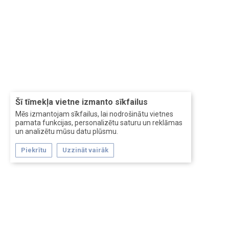
Šī tīmekļa vietne izmanto sīkfailus
Mēs izmantojam sīkfailus, lai nodrošinātu vietnes
pamata funkcijas, personalizētu saturu un reklāmas
un analizētu mūsu datu plūsmu.
Piekrītu
Uzzināt vairāk
Forum software by XenForo™