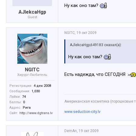
Ну как оно там?
AJlekcaHgp
Guest
NGITC
,
19 окт 2009
AJlekcaHgp;649183 сказал(а):
Ну как оно там?
NGITC
Есть надежда, что СЕГОДНЯ
Хирург-Любитель
Регистрация:
4 дек 2008
Сообщения:
1,030
Лайки:
74
Американская косметика (порошковые те
Баллы:
0
Адрес:
Рига
www.seduction-city.lv
Сайт:
http://www.dgtrans.lv
DemAn
,
19 окт 2009