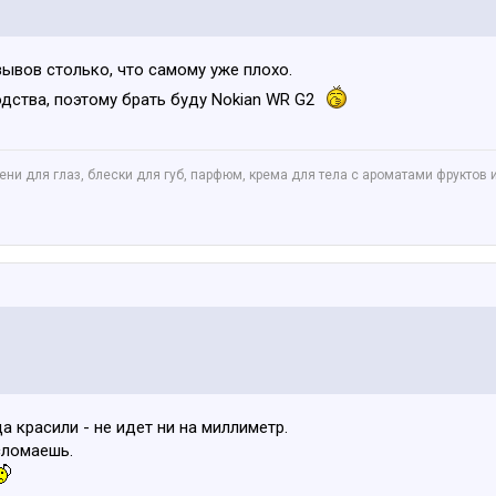
тзывов столько, что самому уже плохо.
водства, поэтому брать буду Nokian WR G2
ни для глаз, блески для губ, парфюм, крема для тела с ароматами фруктов 
а красили - не идет ни на миллиметр.
сломаешь.