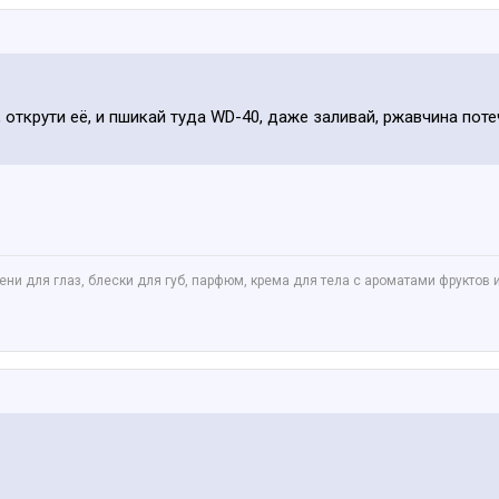
 открути её, и пшикай туда WD-40, даже заливай, ржавчина потеч
ни для глаз, блески для губ, парфюм, крема для тела с ароматами фруктов 