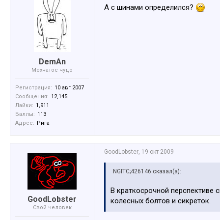
А с шинами определился?
DemAn
Мохнатое чудо
Регистрация:
10 авг 2007
Сообщения:
12,145
Лайки:
1,911
Баллы:
113
Адрес:
Рига
GoodLobster
,
19 окт 2009
NGITC;426146 сказал(а):
В краткосрочной перспективе с
GoodLobster
колесных болтов и сикреток.
Свой человек