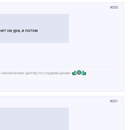
#350
ет на ура, и потом
и экзотических цветов) по сладким ценам.
#351