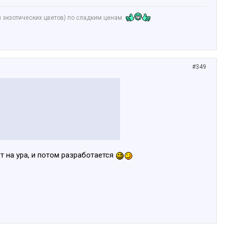
и экзотических цветов) по сладким ценам.
#349
т на ура, и потом разработается