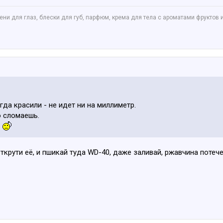
ни для глаз, блески для губ, парфюм, крема для тела с ароматами фруктов 
гда красили - не идет ни на миллиметр.
о сломаешь.
?
ткрути её, и пшикай туда WD-40, даже заливай, ржавчина потече