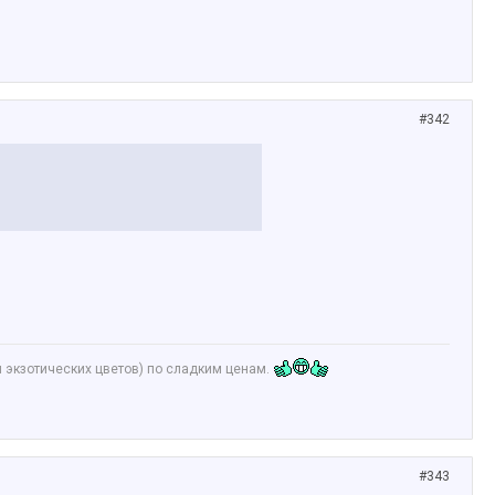
#342
и экзотических цветов) по сладким ценам.
#343