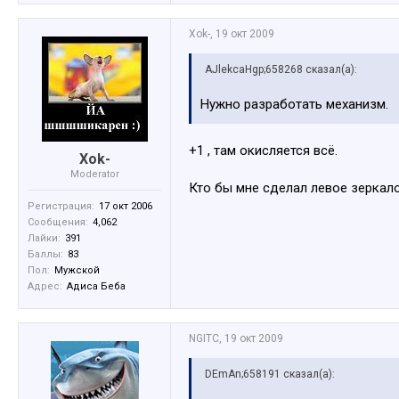
Xok-
,
19 окт 2009
AJlekcaHgp;658268 сказал(а):
Нужно разработать механизм.
+1 , там окисляется всё.
Xok-
Moderator
Кто бы мне сделал левое зеркало
Регистрация:
17 окт 2006
Сообщения:
4,062
Лайки:
391
Баллы:
83
Пол:
Мужской
Адрес:
Адиса Беба
NGITC
,
19 окт 2009
DEmAn;658191 сказал(а):