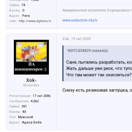
Лайки:
74
Американская косметика (порошковые те
Баллы:
0
Адрес:
Рига
www.seduction-city.lv
Сайт:
http://www.dgtrans.lv
Xok-
,
19 окт 2009
NGITC;658829 сказал(а):
Саня, пытались разработать, ко
Жать дальше уже риск, что туп
Что там может так окислиться
Xok-
Moderator
Снизу есть резиновая заглушка, о
Регистрация:
17 окт 2006
Сообщения:
4,062
Лайки:
391
Баллы:
83
Пол:
Мужской
Адрес:
Адиса Беба