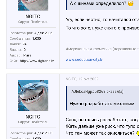
А с шинами определился?
NGITC
Угу, если честно, то начитался о
Хирург-Любитель
То что хотел, уже снято с произ
Регистрация:
4 дек 2008
Сообщения:
1,030
Лайки:
74
Американская косметика (порошковые те
Баллы:
0
Адрес:
Рига
www.seduction-city.lv
Сайт:
http://www.dgtrans.lv
NGITC
,
19 окт 2009
AJlekcaHgp;658268 сказал(а):
Нужно разработать механизм.
NGITC
Саня, пытались разработать, когд
Хирург-Любитель
Жать дальше уже риск, что тупо 
Что там может так окислиться?
Регистрация:
4 дек 2008
Сообщения:
1,030