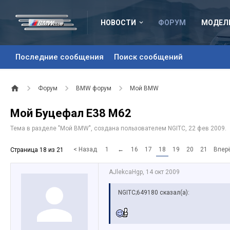
НОВОСТИ
ФОРУМ
МОДЕЛ
Последние сообщения
Поиск сообщений
Форум
BMW форум
Мой BMW
Мой Буцефал Е38 М62
Тема в разделе "
Мой BMW
", создана пользователем
NGITC
,
22 фев 2009
.
< Назад
1
←
16
17
18
19
20
21
Впер
Страница 18 из 21
AJlekcaHgp
,
14 окт 2009
NGITC;649180 сказал(а):