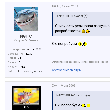
NGITC
,
19 окт 2009
Xok-;658853 сказал(а):
Снизу есть резиновая заглушка,
разработается
NGITC
Хирург-Любитель
Ок, попробуем
Регистрация:
4 дек 2008
Сообщения:
1,030
Лайки:
74
Американская косметика (порошковые те
Баллы:
0
Адрес:
Рига
www.seduction-city.lv
Сайт:
http://www.dgtrans.lv
Xok-
,
19 окт 2009
NGITC;658860 сказал(а):
Ок, попробуем