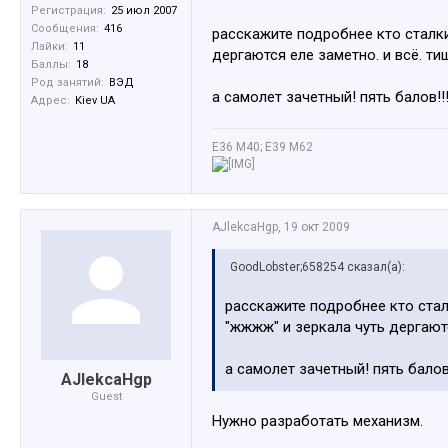
Регистрация:
25 июл 2007
Сообщения:
416
расскажите подробнее кто сталки
Лайки:
11
дергаются еле заметно. и всё. тиш
Баллы:
18
Род занятий:
ВЭД
а самолет зачетный! пять балов!!!
Адрес:
Kiev UA
Е36 М40; E39 M62
AJlekcaHgp
,
19 окт 2009
GoodLobster;658254 сказал(а):
расскажите подробнее кто стал
"жжжж" и зеркала чуть дергаютс
а самолет зачетный! пять балов!
AJlekcaHgp
Guest
Нужно разработать механизм.