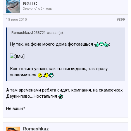
NGITC
Хирург-Любитель
18 июл 2010
#399
Romashkaz;1038721 сказал(а):
Ну так, на фоне моего дома фоткаешься
:
Как только узнаю, как ты выглядишь, так сразу
знакомиться
А там временами ребята сидят, компания, на скамеечках.
Деуки-пиво....Ностальгия
Не ваши?
Romashkaz