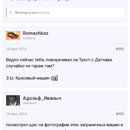
Bocxog
нравится это.
Romashkaz
Loading ...
18 июл 2010
#392
Видел сейчас тебя, поворачивал на Трест с Деглава,
случайно не гараж там?
З.Ы. Красивый машин
Адольф_Иваныч
Забанен
18 июл 2010
#393
посмотрел щяс на фотографии этих заграничных машин и