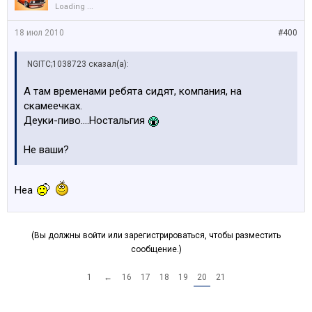
Loading ...
18 июл 2010
#400
NGITC;1038723 сказал(а):
А там временами ребята сидят, компания, на
скамеечках.
Деуки-пиво....Ностальгия
Не ваши?
Неа
(Вы должны войти или зарегистрироваться, чтобы разместить
сообщение.)
1
←
16
17
18
19
20
21