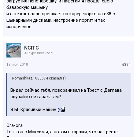
загрустил непонарошку: и нафегам я продал свою
баварскую машыну...
и ещё каг назло презжает на карер чюрко на е38 с
шыкарными дисками, настроение портит и так
испорченое.
NGITC
Хирург-Любитель
18 июл 2010
#394
Romashkaz;1038674 сказал(а):
Видел сейчас тебя, поворачивал на Трест с Деглава,
случайно не гараж там?
З.Ы. Красивый машин
Ога-ога.
Ток-ток с Максимы, а потом в гаражи, что на Тресте.