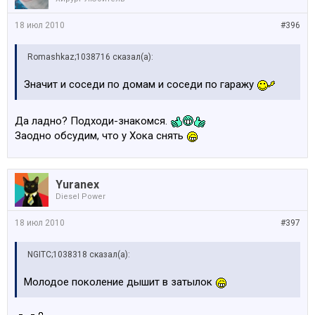
18 июл 2010
#396
Romashkaz;1038716 сказал(а):
Значит и соседи по домам и соседи по гаражу
Да ладно? Подходи-знакомся.
Заодно обсудим, что у Хока снять
Yuranex
Diesel Power
18 июл 2010
#397
NGITC;1038318 сказал(а):
Молодое поколение дышит в затылок