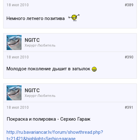
18 июл 2010
#389
Немного летнего позитива
NGITC
Хирург-Любитель
18 июл 2010
#390
Молодое поколение дышит в затылок
NGITC
Хирург-Любитель
18 июл 2010
#391
Покраска и полировка - Серхио Гараж
http://ru.bavariancar.lv/forum/showthread.php?
t=21421&highlight=Serhio+garage