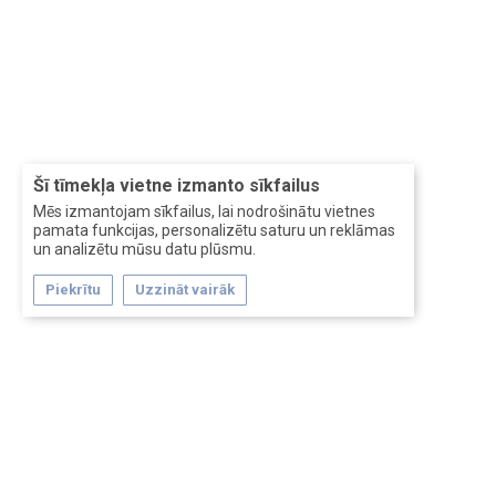
Šī tīmekļa vietne izmanto sīkfailus
Mēs izmantojam sīkfailus, lai nodrošinātu vietnes
pamata funkcijas, personalizētu saturu un reklāmas
un analizētu mūsu datu plūsmu.
Piekrītu
Uzzināt vairāk
Forum software by XenForo™
Перевод:
XF-Russia.ru