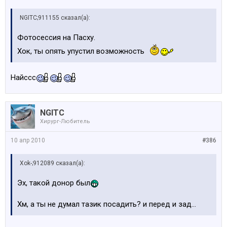
NGITC;911155 сказал(а):
Фотосессия на Пасху.
Хок, ты опять упустил возможность
Найссс
NGITC
Хирург-Любитель
10 апр 2010
#386
Xok-;912089 сказал(а):
Эх, такой донор был
Хм, а ты не думал тазик посадить? и перед и зад...