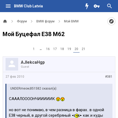
BMW Club Latvia
Форум
BMW форум
Мой BMW
Мой Буцефал Е38 М62
1
←
16
17
18
19
20
21
AJlekcaHgp
Guest
27 фев 2010
#381
UNDERmeow;851582 сказал(а):
САААЛООООНЧИИИИИК
но вот не понимаю, в чем разница в фарах.. в одной
Е38 черный, в другой серебряный
как и куды