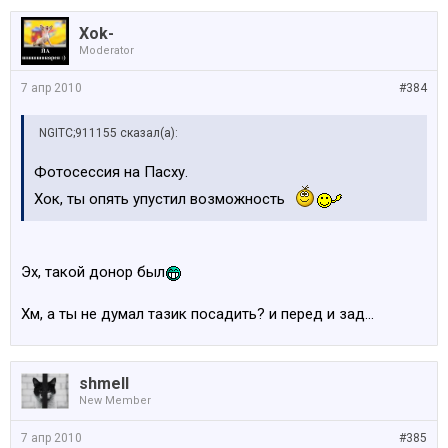
Xok-
Moderator
7 апр 2010
#384
NGITC;911155 сказал(а):
Фотосессия на Пасху.
Хок, ты опять упустил возможность
Эх, такой донор был
Хм, а ты не думал тазик посадить? и перед и зад...
shmell
New Member
7 апр 2010
#385