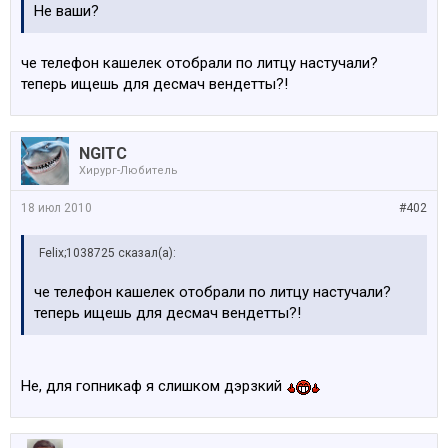
Не ваши?
че телефон кашелек отобрали по литцу настучали?
теперь ищешь для десмач вендетты?!
NGITC
Хирург-Любитель
18 июл 2010
#402
Felix;1038725 сказал(а):
че телефон кашелек отобрали по литцу настучали?
теперь ищешь для десмач вендетты?!
Не, для гопникаф я слишком дэрзкий