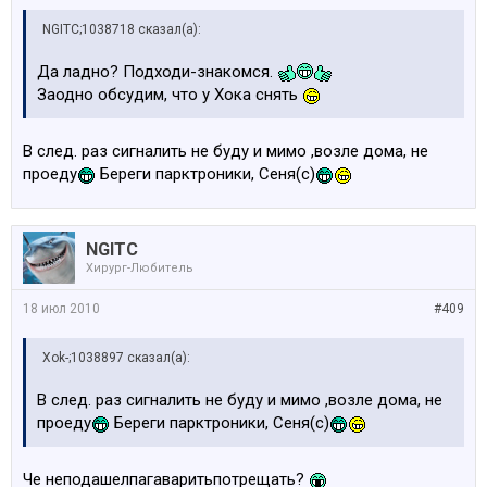
NGITC;1038718 сказал(а):
Да ладно? Подходи-знакомся.
Заодно обсудим, что у Хока снять
В след. раз сигналить не буду и мимо ,возле дома, не
проеду
Береги парктроники, Сеня(с)
NGITC
Хирург-Любитель
18 июл 2010
#409
Xok-;1038897 сказал(а):
В след. раз сигналить не буду и мимо ,возле дома, не
проеду
Береги парктроники, Сеня(с)
Че неподашелпагаваритьпотрещать?