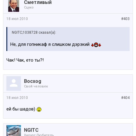
Сметливый
Сцуко
18 июл 2010
#403
NGITC;1038728 сказал(а):
Не, для гопникаф я слишком дэрзкий
Чак! Чак, ето ты?!
Bocxog
Свой человек
18 июл 2010
#404
ей бы шадов)
NGITC
Хирург-Любитель