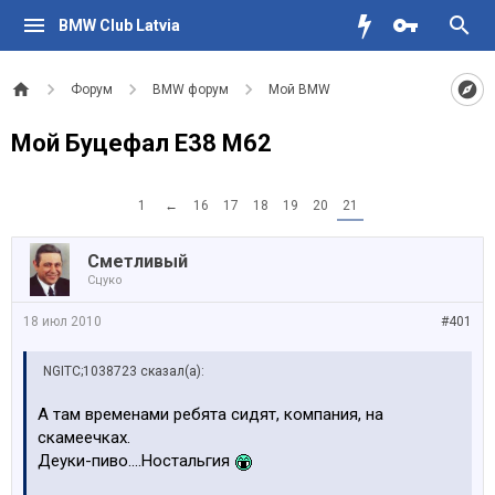
BMW Club Latvia
Форум
BMW форум
Мой BMW
Мой Буцефал Е38 М62
1
←
16
17
18
19
20
21
Сметливый
Сцуко
18 июл 2010
#401
NGITC;1038723 сказал(а):
А там временами ребята сидят, компания, на
скамеечках.
Деуки-пиво....Ностальгия