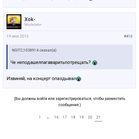
Xok-
Moderator
19 июл 2010
#410
NGITC;1038914 сказал(а):
Че неподашелпагаваритьпотрещать?
Извиняй, на концерт опаздывал
(Вы должны войти или зарегистрироваться, чтобы разместить
сообщение.)
1
←
16
17
18
19
20
21