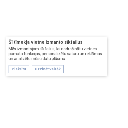
Šī tīmekļa vietne izmanto sīkfailus
Mēs izmantojam sīkfailus, lai nodrošinātu vietnes
pamata funkcijas, personalizētu saturu un reklāmas
un analizētu mūsu datu plūsmu.
Piekrītu
Uzzināt vairāk
Forum software by XenForo™
Перевод:
XF-Russia.ru