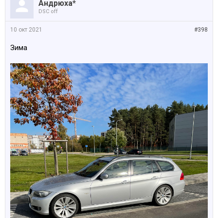
Андрюха*
DSC off
10 окт 2021
#398
Зима