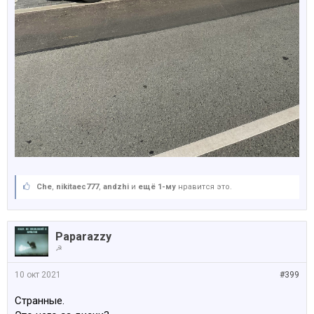
Che
,
nikitaec777
,
аndzhi
и
ещё 1-му
нравится это.
Paparazzy
☭
10 окт 2021
#399
Странные.