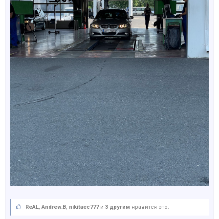
ReAL
,
Andrew.B
,
nikitaec777
и
3 другим
нравится это.