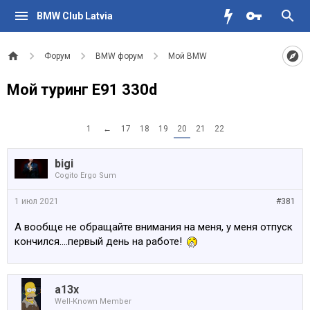
BMW Club Latvia
Форум
BMW форум
Мой BMW
Мой туринг E91 330d
1
←
17
18
19
20
21
22
bigi
Cogito Ergo Sum
1 июл 2021
#381
А вообще не обращайте внимания на меня, у меня отпуск
кончился....первый день на работе!
a13x
Well-Known Member