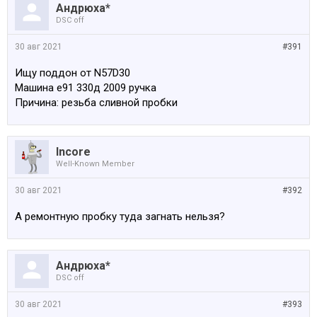
Андрюха*
DSC off
30 авг 2021
#391
Ищу поддон от N57D30
Машина е91 330д 2009 ручка
Причина: резьба сливной пробки
Incore
Well-Known Member
30 авг 2021
#392
А ремонтную пробку туда загнать нельзя?
Андрюха*
DSC off
30 авг 2021
#393