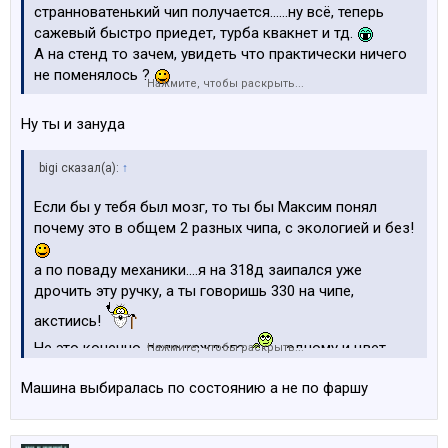
странноватенький чип получается......ну всё, теперь
сажевый быстро приедет, турба квакнет и тд.
А на стенд то зачем, увидеть что практически ничего
не поменялось ?
Нажмите, чтобы раскрыть...
Ну ты и зануда
bigi сказал(а):
↑
Если бы у тебя был мозг, то ты бы Максим понял
почему это в общем 2 разных чипа, с экологией и без!
а по поваду механики....я на 318д заипался уже
дрочить эту ручку, а ты говоришь 330 на чипе,
акстиись!
Не это конечно дело каждого
....одному и цвет
Нажмите, чтобы раскрыть...
серебристый нравится и в почёте когда мультимедии
Машина выбиралась по состоянию а не по фаршу
нет (чтоб не украли
), а другому наоборот!