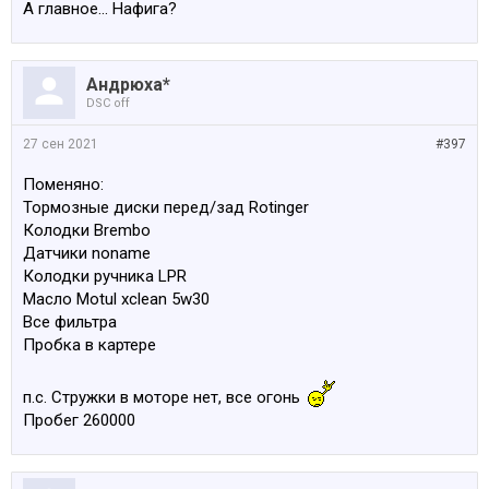
А главное... Нафига?
Андрюха*
DSC off
27 сен 2021
#397
Поменяно:
Тормозные диски перед/зад Rotinger
Колодки Brembo
Датчики noname
Колодки ручника LPR
Масло Motul xclean 5w30
Все фильтра
Пробка в картере
п.с. Стружки в моторе нет, все огонь
Пробег 260000