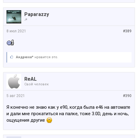
Paparazzy
☭
8 июл 2021
#389
Андрюха*
нравится это.
ReAL
Свой человек
5 авг 2021
#390
Я конечно не знаю как у е90, когда была е46 на автомате
и дали мне прокатиться на палке, тоже 3.0D, день и ночь,
ощущения другие