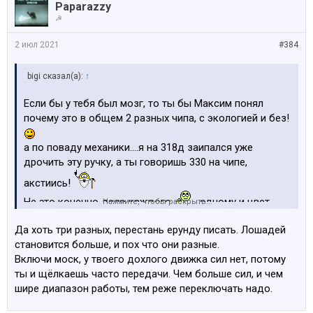
Paparazzy
☭
2 июл 2021
#384
bigi сказал(а):
↑
Если бы у тебя был мозг, то ты бы Максим понял
почему это в общем 2 разных чипа, с экологией и без!
а по поваду механики....я на 318д заипался уже
дрочить эту ручку, а ты говоришь 330 на чипе,
акстиись!
Не это конечно дело каждого
....одному и цвет
Нажмите, чтобы раскрыть...
серебристый нравится и в почёте когда мультимедии
Да хоть три разных, перестань ерунду писать. Лошадей
нет (чтоб не украли
), а другому наоборот!
становится больше, и пох что они разные.
Включи моск, у твоего дохлого движка сил нет, потому
ты и щёлкаешь часто передачи. Чем больше сил, и чем
шире диапазон работы, тем реже переключать надо.