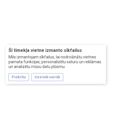
Šī tīmekļa vietne izmanto sīkfailus
Mēs izmantojam sīkfailus, lai nodrošinātu vietnes
pamata funkcijas, personalizētu saturu un reklāmas
un analizētu mūsu datu plūsmu.
Piekrītu
Uzzināt vairāk
Forum software by XenForo™
Перевод:
XF-Russia.ru