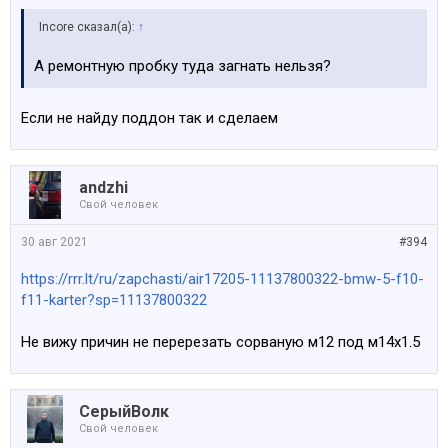
Incore сказал(а):
↑
А ремонтную пробку туда загнать нельзя?
Если не найду поддон так и сделаем
аndzhi
Свой человек
30 авг 2021
#394
https://rrr.lt/ru/zapchasti/air17205-11137800322-bmw-5-f10-
f11-karter?sp=11137800322
Не вижу причин не перерезать сорваную м12 под м14х1.5
СерыйВолк
Свой человек