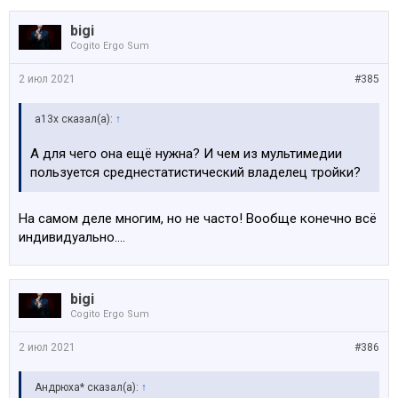
bigi
Cogito Ergo Sum
2 июл 2021
#385
a13x сказал(а):
↑
А для чего она ещё нужна? И чем из мультимедии
пользуется среднестатистический владелец тройки?
На самом деле многим, но не часто! Вообще конечно всё
индивидуально....
bigi
Cogito Ergo Sum
2 июл 2021
#386
Андрюха* сказал(а):
↑