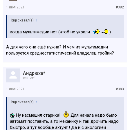
1 июл 2021
#382
bigi сказал(а):
↑
когда мультимедии нет (чтоб не украли
)
А для чего она ещё нужна? И чем из мультимедии
пользуется среднестатистический владелец тройки?
Андрюха*
DSC off
1 июл 2021
#383
bigi сказал(а):
↑
Ну насмешил старика!
Для начала надо было
автомат поставить, а то механику и так дрочить надо
быстро, а тут вообще ахтунг ! Да и с экологией