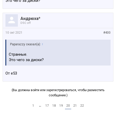
Это чего за диски?
Андрюха*
DSC off
10 окт 2021
#400
Paparazzy сказал(а):
↑
Странные.
Это чего за диски?
От е53
(Вы должны войти или зарегистрироваться, чтобы разместить
сообщение.)
1
←
17
18
19
20
21
22