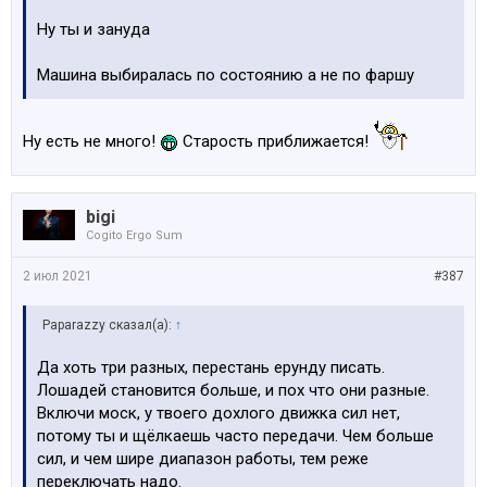
Ну ты и зануда
Машина выбиралась по состоянию а не по фаршу
Ну есть не много!
Старость приближается!
bigi
Cogito Ergo Sum
2 июл 2021
#387
Paparazzy сказал(а):
↑
Да хоть три разных, перестань ерунду писать.
Лошадей становится больше, и пох что они разные.
Включи моск, у твоего дохлого движка сил нет,
потому ты и щёлкаешь часто передачи. Чем больше
сил, и чем шире диапазон работы, тем реже
переключать надо.