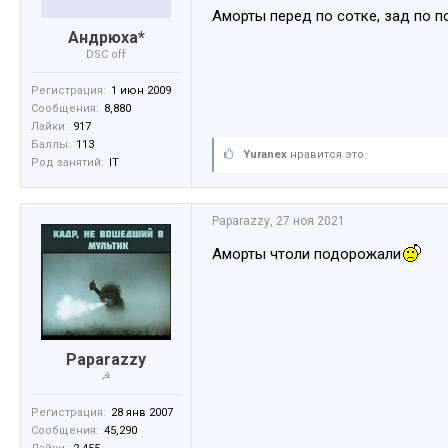
Аморты перед по сотке, зад по по
Андрюха*
DSC off
Регистрация:
1 июн 2009
Сообщения:
8,880
Лайки:
917
Баллы:
113
Yuranex
нравится это.
Род занятий:
IT
Paparazzy
,
27 ноя 2021
Аморты чтоли подорожали
Paparazzy
☭
Регистрация:
28 янв 2007
Сообщения:
45,290