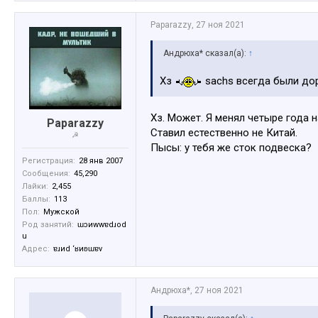
Paparazzy
,
27 ноя 2021
Андрюха* сказал(а):
↑
Хз
sachs всегда были дор
Хз. Может. Я менял четыре года 
Paparazzy
Ставил естественно не Китай.
☭
Пысы: у тебя же сток подвеска?
Регистрация:
28 янв 2007
Сообщения:
45,290
Лайки:
2,455
Баллы:
113
Пол:
Мужской
Род занятий:
ɯɔиwwɐdɹоd
u
Адрес:
ɐɹиd ‘ʁиʚɯɐv
Андрюха*
,
27 ноя 2021