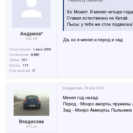
Paparazzy сказал(а):
↑
Хз. Может. Я менял четыре года
Ставил естественно не Китай.
Пысы: у тебя же сток подвеска
Андрюха*
DSC off
Да, но я менял и перед и зад
Регистрация:
1 июн 2009
Сообщения:
8,880
Лайки:
917
Баллы:
113
Род занятий:
IT
Владислав
,
29 ноя 2021
Менял год назад:
Перед - Монро аморты, пружины 
Зад - Монро Амморты, Пыльники -
Владислав
DTC on