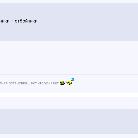
ники + отбойники
апная остановка… вот что убивает