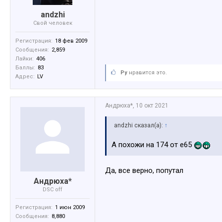
аndzhi
Свой человек
Регистрация:
18 фев 2009
Сообщения:
2,859
Лайки:
406
Баллы:
83
Ру
нравится это.
Адрес:
LV
Андрюха*
,
10 окт 2021
аndzhi сказал(а):
↑
А похожи на 174 от е65
Да, все верно, попутал
Андрюха*
DSC off
Регистрация:
1 июн 2009
Сообщения:
8,880