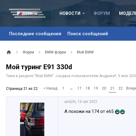
НОВОСТИ
ФОРУМ
МОДЕЛ
Последние сообщения
Поиск сообщений
Форум
BMW форум
Мой BMW
Мой туринг E91 330d
Тема в разделе "
Мой BMW
", создана пользователем
Андрюха*
,
5 июл 202
< Назад
1
←
17
18
19
20
21
22
Впер
Страница 21 из 22
аndzhi
,
10 окт 2021
А похожи на 174 от е65