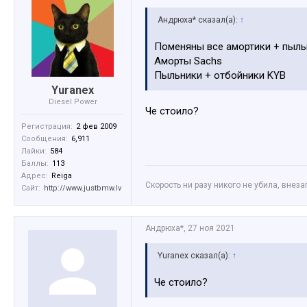
Андрюха* сказал(а):
↑
Поменяны все амортики + пыль
Аморты Sachs
Пыльники + отбойники KYB
Yuranex
Diesel Power
Че стоило?
Регистрация:
2 фев 2009
Сообщения:
6,911
Лайки:
584
Баллы:
113
Адрес:
Reiga
Скорость ни разу никого не убила, внез
Сайт:
http://www.justbmw.lv
Андрюха*
,
27 ноя 2021
Yuranex сказал(а):
↑
Че стоило?