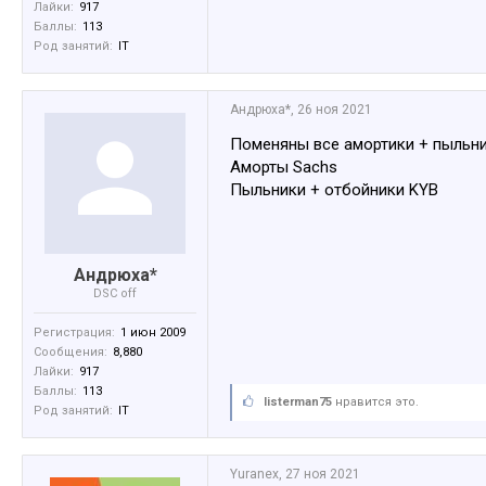
Лайки:
917
Баллы:
113
Род занятий:
IT
Андрюха*
,
26 ноя 2021
Поменяны все амортики + пыльни
Аморты Sachs
Пыльники + отбойники KYB
Андрюха*
DSC off
Регистрация:
1 июн 2009
Сообщения:
8,880
Лайки:
917
Баллы:
113
listerman75
нравится это.
Род занятий:
IT
Yuranex
,
27 ноя 2021