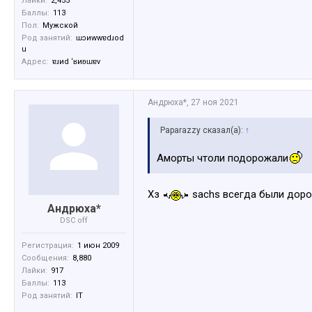
Лайки:
2,455
Баллы:
113
Пол:
Мужской
Род занятий:
ɯɔиwwɐdɹоd
u
Адрес:
ɐɹиd ‘ʁиʚɯɐv
Андрюха*
,
27 ноя 2021
Paparazzy сказал(а):
↑
Аморты чтоли подорожали
Хз
sachs всегда были дорог
Андрюха*
DSC off
Регистрация:
1 июн 2009
Сообщения:
8,880
Лайки:
917
Баллы:
113
Род занятий:
IT